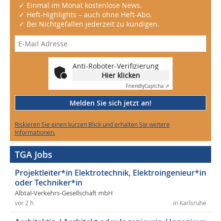
✓ Einmal im Monat kostenlose News.
✓ Heft-Highlights – auch ohne Heft-Abo.
✓ Bei Nichtgefallen jederzeit zu kündigen.
Anti-Roboter-Verifizierung
Hier klicken
Friendly
Captcha ⇗
Melden Sie sich jetzt an!
Riskieren Sie einen kurzen Blick und erhalten Sie weitere
Informationen.
TGA Jobs
Projektleiter*in Elektrotechnik, Elektroingenieur*in
oder Techniker*in
Albtal-Verkehrs-Gesellschaft mbH
vor 2 h
in Karlsruhe