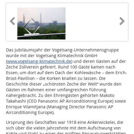
Das Jubiläumsjahr der Vogelsang-Unternehmensgruppe
wurde mit der Vogelsang Klimatechnik GmbH
(
www.vogelsang-klimatechnik.de
) und deren Gästen auf der
Zeche Zollverein gefeiert. Rund 100 Gäste kamen nach
Essen, um dort auf dem Dach der Kohlewäsche – dem Erich-
Brost-Pavillion – die Korken knallen zu lassen. Die
Geschichte dieser „schönsten Zeche der Welt“ wurde den
Gästen im Rahmen einer umfangreichen Führung
nähergebracht. Zu den Ehrengästen gehörten Makoto
Takahashi (CEO Panasonic AP Airconditioning Europe) sowie
Enrique Vilamitjana (Managing Director Panasonic AP
Airconditioning Europe).
Ursprung des Geschäftes war 1918 eine Ankerwickelei, die
sich über die vielen Jahrzehnte mit dem Aufschwung von
Kohle und Stahl zu einer der größten Reparaturwerkstätten