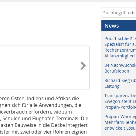
News
Prior1 schließt 
Spezialist für 
Rechenzentrum
Allianzmitglied
34 Nachwuchskr
Berufsleben
Richard Sieg ü
Leitung
Transparenz b
eren Osten, Indiens und Afrikas die
Swegon stellt 
gnen sich für alle Anwendungen, die
Propan-Portfoli
ieverbrauch erfordern, wie zum
Propan-Wärme
 Schulen und Flughafen-Terminals. Die
Mehrfamilienhä
kten Bauweise in die Decke integriert
entwickelt Lös
ister mit zwei oder vier Rohren eignen