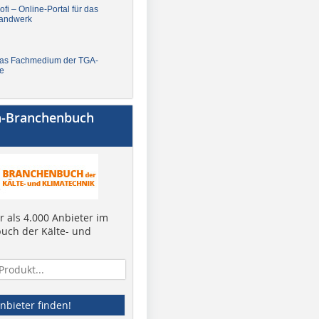
fi – Online-Portal für das
andwerk
Das Fachmedium der TGA-
e
a-Branchenbuch
 als 4.000 Anbieter im
uch der Kälte- und
nbieter finden!