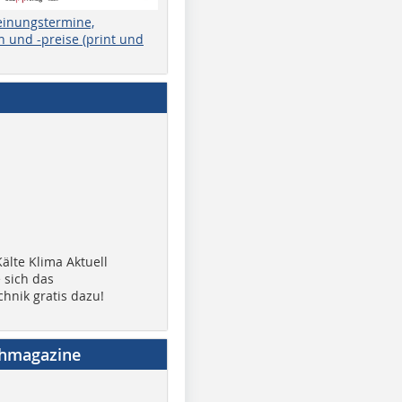
einungstermine,
 und -preise (print und
älte Klima Aktuell
 sich das
chnik gratis dazu!
chmagazine