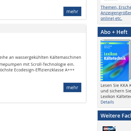
Themen, Ersch
mehr
Anzeigengrößen
online) etc.
Abo + Heft
-Reihe an wassergekühlten Kältemaschinen
epumpen mit Scroll-Technologie ein.
höchste Ecodesign-Effizienzklasse A+++
Lesen Sie KKA K
mehr
und sichern Sie
Lexikon Kältete
Details
Weitere Fa