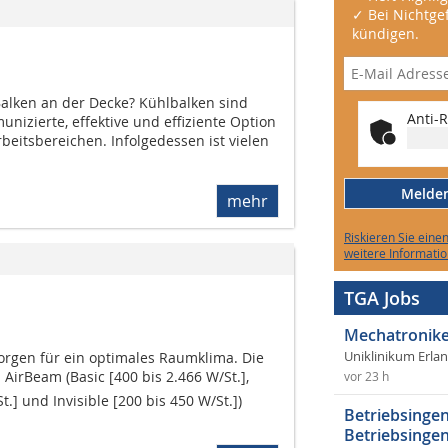
✓ Bei Nichtgef
kündigen.
alken an der Decke? Kühlbalken sind
Anti-R
nizierte, effektive und effiziente Option
eitsbereichen. Infolgedessen ist vielen
Melden 
mehr
Riskieren Sie eine
weitere Informatio
TGA Jobs
Mechatronike
rgen für ein optimales Raumklima. Die
Uniklinikum Erla
AirBeam (Basic [400 bis 2.466 W/St.],
vor 23 h
t.] und Invisible [200 bis 450 W/St.])
Betriebsingen
Betriebsingen