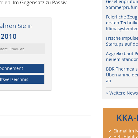
Gesellenprüfun
trieb. Im Gegensatz zu Passiv-
Sommerprüfung
Feierliche Zeug
ersten Technik
ahren Sie in
Klimasystemtec
/2010
Frische Impuls
Startups auf de
ssort: Produkte
Aggreko baut P
neuem Standort
bonnement
BDR Thermea sc
Übernahme der 
ltsverzeichnis
ab
» Weitere News
KKA-
✓ Einmal im M
✓ Heft-Highli