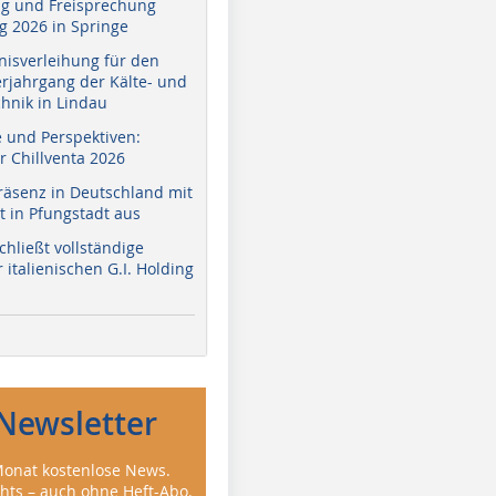
g und Freisprechung
 2026 in Springe
nisverleihung für den
erjahrgang der Kälte- und
hnik in Lindau
e und Perspektiven:
r Chillventa 2026
räsenz in Deutschland mit
 in Pfungstadt aus
hließt vollständige
italienischen G.I. Holding
Newsletter
onat kostenlose News.
ghts – auch ohne Heft-Abo.