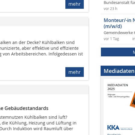
Bundesanstalt fü
mehr
vor 23 h
Monteur/-in 
(m/w/d)
Gemeindewerke 
vor 1 Tag
i
alken an der Decke? Kühlbalken sind
nizierte, aber effektive und effiziente
 von Arbeitsbereichen. Infolgedessen ist
Mediadaten
mehr
rne Gebäudestandards
ystemnutzen Kühlbalken sind luft?
 die Kühlung, Heizung und Lüftung in
 Durch Induktion wird Raumluft über