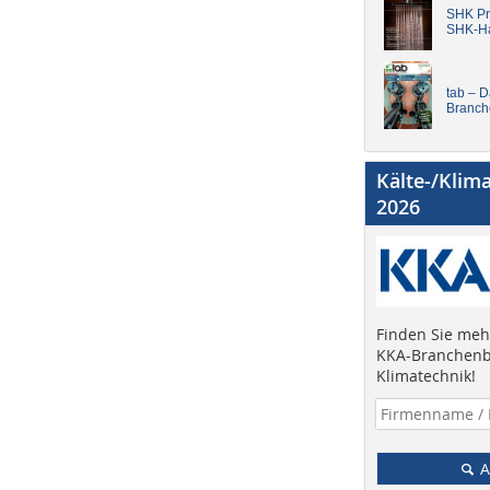
SHK Pro
SHK-H
tab – 
Branch
Kälte-/Klim
2026
Finden Sie mehr
KKA-Branchenb
Klimatechnik!
A