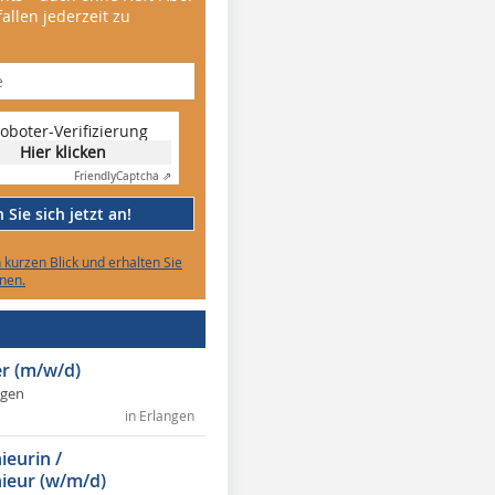
allen jederzeit zu
oboter-Verifizierung
Hier klicken
Friendly
Captcha ⇗
Sie sich jetzt an!
n kurzen Blick und erhalten Sie
nen.
r (m/w/d)
ngen
in Erlangen
ieurin /
ieur (w/m/d)