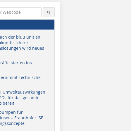
sich der bluu unit an:
zukunftssichere
slösungen wird neues
äfte starten ins
bernimmt Technische
ei Umweltauswirkungen:
EPDs für das gesamte
o bereit
pumpen für
user – Fraunhofer ISE
ungskonzepte