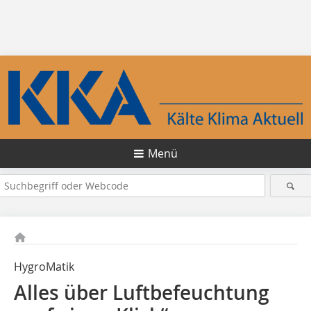
Menü
HygroMatik
Alles über Luftbe­feuch­tung