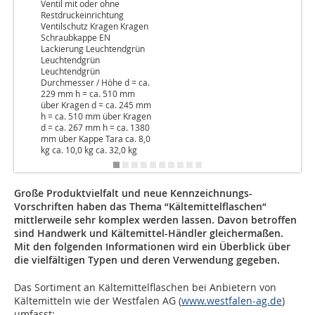
Ventil mit oder ohne
Restdruckeinrichtung
Ventilschutz Kragen Kragen
Schraubkappe EN
Lackierung Leuchtendgrün
Leuchtendgrün
Leuchtendgrün
Durchmesser / Höhe d = ca.
229 mm h = ca. 510 mm
über Kragen d = ca. 245 mm
h = ca. 510 mm über Kragen
d = ca. 267 mm h = ca. 1380
mm über Kappe Tara ca. 8,0
kg ca. 10,0 kg ca. 32,0 kg
Große Produktvielfalt und neue Kenn­zeichnungs-
Vorschriften haben das Thema “Kältemittelflaschen“
mittlerweile sehr komplex werden lassen. Davon betroffen
sind Handwerk und Kältemittel-Händler gleichermaßen.
Mit den folgen­den Informationen wird ein Überblick über
die vielfältigen Typen und deren Verwendung gegeben.
Das Sortiment an Kältemittelflaschen bei Anbietern von
Kältemitteln wie der Westfalen AG (
www.westfalen-ag.de
)
umfasst: