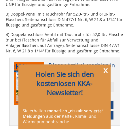
UNF für flüssige und gasförmige Entnahme.
3) Doppel-Ventil mit Tauchrohr für 52,0-ltr.- und 61,0-ltr.-
Flaschen. Seitenanschluss DIN 477/1 Nr. 6, W 21,8 x 1/14’’ für
flüssige und gasförmige Entnahme.
4) ­Doppelanschluss-Ventil mit Tauchrohr für 52,0-ltr.-Flasche
(nur bei Flaschen für Abfall zur Verwertung und
Anlagenflaschen, auf Anfrage). Seitenanschlüsse DIN 477/1
Nr. 6, W 21,8 x 1/14’’ für flüssige und gasförmige Entnahme.
Dieser Artikel erschien in
x
Holen Sie sich den
KKA 03/2011
kostenlosen KKA-
Ressort:
Newsletter!
Abonnement
Sie erhalten
monatlich „eiskalt servierte“
Inhaltsverzeichnis
Meldungen
aus der Kälte-, Klima- und
Wärmepumpenbranche