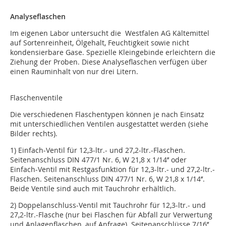
Analyseflaschen
Im eigenen Labor untersucht die Westfalen AG Kältemittel
auf Sortenreinheit, Ölgehalt, Feuchtigkeit sowie nicht
kondensierbare Gase. Spezielle Kleingebinde erleichtern die
Ziehung der Proben. Diese Analyse­flaschen verfügen über
einen Rauminhalt von nur drei Litern.
Flaschenventile
Die verschiedenen Flaschentypen können je nach Einsatz
mit unterschiedlichen Ventilen ausgestattet werden (siehe
Bilder rechts).
1) Einfach-Ventil für 12,3-ltr.- und 27,2-ltr.-Flaschen.
Seitenanschluss DIN 477/1 Nr. 6, W 21,8 x 1/14’’ oder
Einfach-Ventil mit Restgasfunktion für 12,3-ltr.- und 27,2-ltr.-
Flaschen. Seitenanschluss DIN 477/1 Nr. 6, W 21,8 x 1/14’’.
Beide Ventile sind auch mit Tauchrohr erhältlich.
2) Doppelanschluss-Ventil mit Tauchrohr für 12,3-ltr.- und
27,2-ltr.-Flasche (nur bei Flaschen für Abfall zur Verwertung
und An­lagenflaschen, auf Anfrage). Seitenan­schlüsse 7/16’’