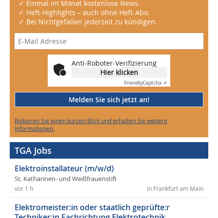
✓ Einmal im Monat kostenlose News.
✓ Heft-Highlights – auch ohne Heft-Abo.
✓ Bei Nichtgefallen jederzeit zu kündigen.
Anti-Roboter-Verifizierung
Hier klicken
Friendly
Captcha ⇗
Melden Sie sich jetzt an!
Riskieren Sie einen kurzen Blick und erhalten Sie weitere
Informationen.
TGA Jobs
Elektroinstallateur (m/w/d)
St. Katharinen- und Weißfrauenstift
vor 1 h
in Frankfurt am Main
Elektromeister:in oder staatlich geprüfte:r
Techniker:in Fachrichtung Elektrotechnik