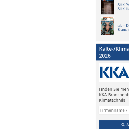
SHK Pro
SHK-H
tab – 
Branch
Kälte-/Klim
2026
Finden Sie mehr
KKA-Branchenb
Klimatechnik!
A