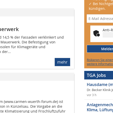
✓ Bei Nichtgef
kündigen.
uerwerk
Anti-R
d 14,5 % der Fassaden verklinkert und
 Mauerwerk. Die Befestigung von
solen für Klimageräte und
Melden 
der...
Riskieren Sie eine
mehr
weitere Informatio
TGA Jobs
Hausdame (m
Dr. Becker Klinik 
vor 3 h
m (www.carmen-wuerth-forum.de) ist
Anlagenmecha
ion in Künzelsau. Die Vorgabe an die
Klima, Lüftun
este Klimatisierung und Frischluftzufuhr