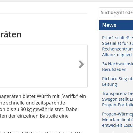
News
räten
Prior1 schließt 
Spezialist für 
Rechenzentrum
Allianzmitglied
34 Nachwuchskr
Berufsleben
Richard Sieg ü
Leitung
Transparenz b
ageräten bietet Würth mit „Varifix“ ein
Swegon stellt 
ine schnelle und zeitsparende
Propan-Portfoli
n bis zu 80 kg gewährleistet. Dabei
Propan-Wärme
n der einzelnen Bauteile eine
Mehrfamilienhä
entwickelt Lös