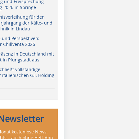
g und Freisprechung
 2026 in Springe
nisverleihung für den
erjahrgang der Kälte- und
hnik in Lindau
e und Perspektiven:
r Chillventa 2026
räsenz in Deutschland mit
 in Pfungstadt aus
hließt vollständige
italienischen G.I. Holding
Newsletter
onat kostenlose News.
ghts – auch ohne Heft-Abo.