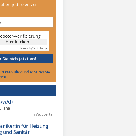
allen jederzeit zu
oboter-Verifizierung
Hier klicken
Friendly
Captcha ⇗
Sie sich jetzt an!
n kurzen Blick und erhalten Sie
nen.
/w/d)
Juliana
in Wuppertal
niker:in für Heizung,
g und Sanitär