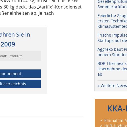
5 kW rund 40 kg, im Bereich bis 6 kW
Gesellenprüfun
s 80 kg deckt das „Varifix“-Konsolenset
Sommerprüfung
ßeneinheiten ab. Je nach
Feierliche Zeug
ersten Technik
Klimasystemtec
ahren Sie in
Frische Impuls
Startups auf de
/2009
Aggreko baut P
neuem Standort
ssort: Produkte
BDR Thermea sc
Übernahme der 
bonnement
ab
ltsverzeichnis
» Weitere News
KKA-
✓ Einmal im M
✓ Heft-Highli