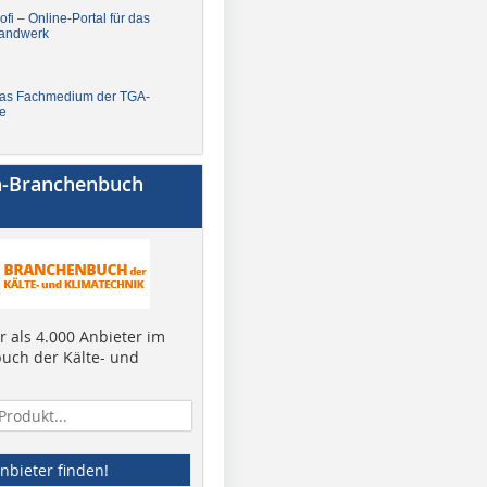
fi – Online-Portal für das
andwerk
Das Fachmedium der TGA-
e
a-Branchenbuch
 als 4.000 Anbieter im
uch der Kälte- und
nbieter finden!