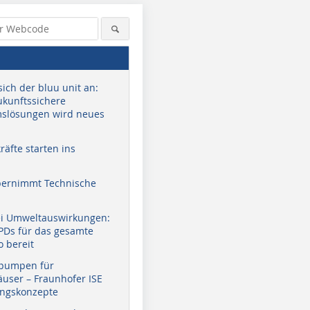
sich der bluu unit an:
zukunftssichere
slösungen wird neues
äfte starten ins
bernimmt Technische
ei Umweltauswirkungen:
EPDs für das gesamte
o bereit
pumpen für
user – Fraunhofer ISE
ungskonzepte