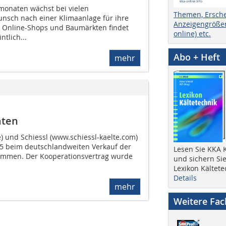
onaten wächst bei vielen
Themen, Ersch
nsch nach einer Klimaanlage für ihre
Anzeigengrößen
 Online-Shops und Baumärkten findet
online) etc.
tlich...
Abo + Heft
mehr
äten
und Schiessl (www.schiessl-kaelte.com)
025 beim deutschlandweiten Verkauf der
Lesen Sie KKA K
sammen. Der Kooperationsvertrag wurde
und sichern Sie
Lexikon Kältete
Details
mehr
Weitere Fa