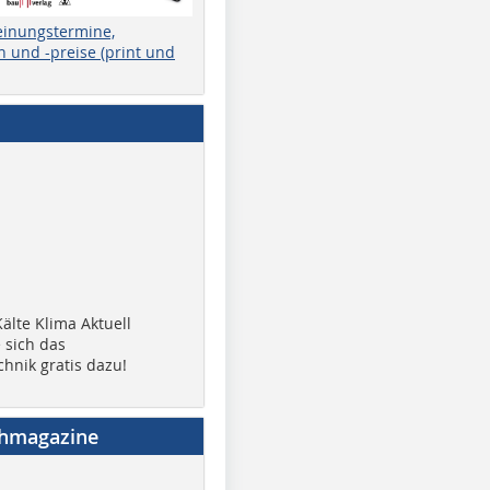
einungstermine,
 und -preise (print und
älte Klima Aktuell
 sich das
chnik gratis dazu!
chmagazine