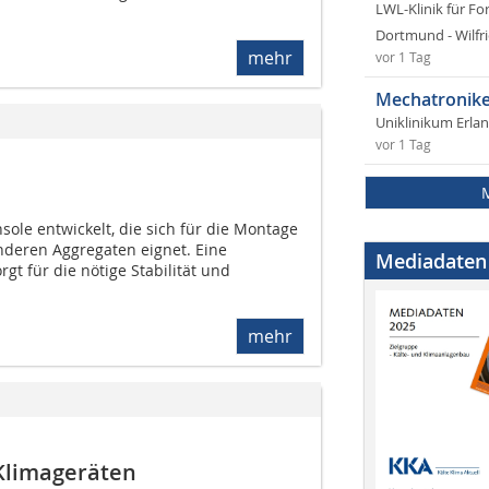
LWL-Klinik für Fo
Dortmund - Wilfri
mehr
vor 1 Tag
Mechatronike
Uniklinikum Erla
vor 1 Tag
ole entwickelt, die sich für die Montage
deren Aggregaten eignet. Eine
Mediadaten
gt für die nötige Stabilität und
mehr
-Klimageräten