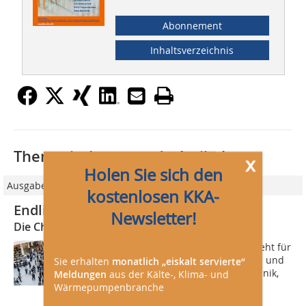
Abonnement
Inhaltsverzeichnis
Thematisch passende Artikel:
x
Holen Sie sich den
Ausgabe 05/2022
kostenlosen KKA-
Endlich wieder Messe!
Newsletter!
Die Chillventa vom 11. bis 13. Oktober 2022
Die Weltleitmesse der Kältetechnik steht für
die gesamte Bandbreite an Produkten und
Sie erhalten
monatlich „eiskalt servierte“
Lösungen in den Bereichen Klimatechnik,
Meldungen
aus der Kälte-, Klima- und
Lüftungstechnik, Wärmepumpen,
Wärmepumpenbranche
Kältetechnik, Isoliertechnik und...