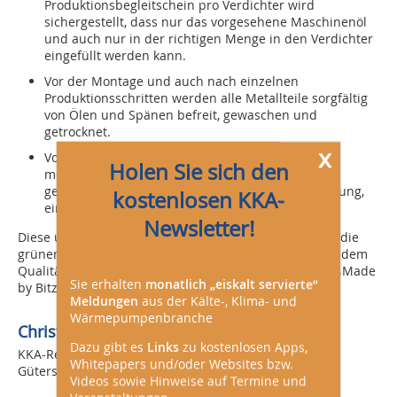
Produktionsbegleitschein pro Verdichter wird
sichergestellt, dass nur das vorgesehene Maschinenöl
und auch nur in der richtigen Menge in den Verdichter
eingefüllt werden kann.
Vor der Montage und auch nach einzelnen
Produktionsschritten werden alle Metallteile sorgfältig
von Ölen und Spänen befreit, gewaschen und
getrocknet.
x
Vor dem Lackieren wird jeder einzelne Verdichter
Holen Sie sich den
mehreren Tests und Prüfungen unterzogen. Dazu
gehören eine Hochspannungsprüfung, Druckprüfung,
kostenlosen KKA-
ein Leckagetest sowie ein kompletter Testlauf.
Newsletter!
Diese und weitere Maßnahmen tragen dazu bei, dass die
grünen Bitzer-Verdichter aus Rottenburg weltweit mit dem
Qualitätssiegel „Made in Germany“ oder besser noch „Made
Sie erhalten
monatlich „eiskalt servierte“
by Bitzer“ punkten können.
Meldungen
aus der Kälte-, Klima- und
Wärmepumpenbranche
Christoph Brauneis,
Dazu gibt es
Links
zu kostenlosen Apps,
KKA-Redaktion,
Whitepapers und/oder Websites bzw.
Gütersloh
Videos sowie Hinweise auf Termine und