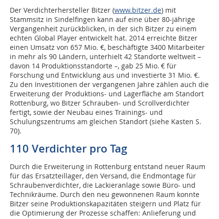
Der Verdichterhersteller Bitzer (
www.bitzer.de
) mit
Stammsitz in Sindelfingen kann auf eine über 80-jährige
Vergangenheit zurückblicken, in der sich Bitzer zu einem
echten Global Player entwickelt hat. 2014 erreichte Bitzer
einen Umsatz von 657 Mio. €, beschäftigte 3400 Mitarbeiter
in mehr als 90 Ländern, unterhielt 42 Standorte weltweit –
davon 14 Produktionsstandorte –, gab 25 Mio. € für
Forschung und Entwicklung aus und investierte 31 Mio. €.
Zu den Investitionen der vergangenen Jahre zählen auch die
Erweiterung der Produktions- und Lagerfläche am Standort
Rottenburg, wo Bitzer Schrauben- und Scrollverdichter
fertigt, sowie der Neubau eines Trainings- und
Schulungszentrums am gleichen Standort (siehe Kasten S.
70).
110 Verdichter pro Tag
Durch die Erweiterung in Rottenburg entstand neuer Raum
für das Ersatzteillager, den Versand, die Endmontage für
Schraubenverdichter, die Lackieranlage sowie Büro- und
Technikräume. Durch den neu gewonnenen Raum konnte
Bitzer seine Produktionskapazitäten steigern und Platz für
die Optimierung der Prozesse schaffen: Anlieferung und