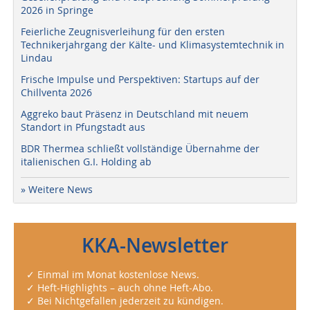
2026 in Springe
Feierliche Zeugnisverleihung für den ersten
Technikerjahrgang der Kälte- und Klimasystemtechnik in
Lindau
Frische Impulse und Perspektiven: Startups auf der
Chillventa 2026
Aggreko baut Präsenz in Deutschland mit neuem
Standort in Pfungstadt aus
BDR Thermea schließt vollständige Übernahme der
italienischen G.I. Holding ab
» Weitere News
KKA-Newsletter
✓ Einmal im Monat kostenlose News.
✓ Heft-Highlights – auch ohne Heft-Abo.
✓ Bei Nichtgefallen jederzeit zu kündigen.