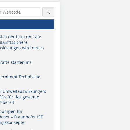
sich der bluu unit an:
zukunftssichere
slösungen wird neues
äfte starten ins
bernimmt Technische
ei Umweltauswirkungen:
EPDs für das gesamte
o bereit
pumpen für
user – Fraunhofer ISE
ungskonzepte