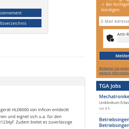
✓ Bei Nichtgef
kündigen.
bonnement
ltsverzeichnis
Anti-R
Melden 
Riskieren Sie eine
weitere Informatio
TGA Jobs
Mechatronike
Uniklinikum Erla
vor 8 h
gerät HLD6000 von Inficon entdeckt
en und eignet sich u.a. für den
Betriebsingen
234yf. Zudem bietet es zuverlässige
Betriebsingen