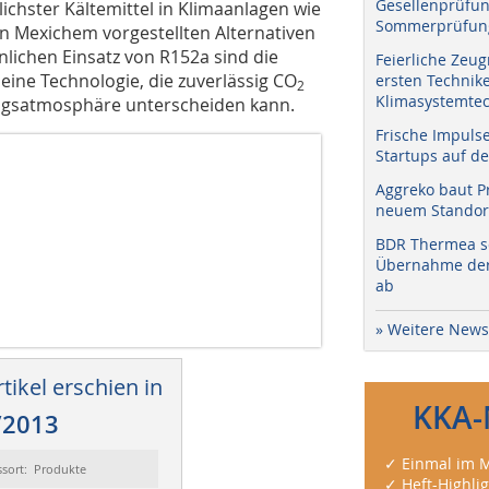
Gesellenprüfun
ichster Kältemittel in Klimaanlagen wie
Sommerprüfung
n Mexichem vorgestellten Alternativen
nlichen Einsatz von R152a sind die
Feierliche Zeug
 eine Technologie, die zuverlässig CO
ersten Technik
2
Klimasystemtec
gsatmosphäre unterscheiden kann.
Frische Impuls
Startups auf de
Aggreko baut P
neuem Standort
BDR Thermea sc
Übernahme der 
ab
» Weitere News
tikel erschien in
KKA-
/2013
✓ Einmal im M
ssort: Produkte
✓ Heft-Highli