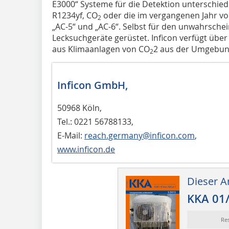
E3000“ Systeme für die Detektion unterschiedl
R1234yf, CO
oder die im vergangenen Jahr vo
2
„AC-5“ und „AC-6“. Selbst für den unwahrschei
Lecksuchgeräte gerüstet. Inficon verfügt über
aus Klimaanlagen von CO
2 aus der Umgebun
2
Inficon GmbH,
50968 Köln,
Tel.: 0221 56788133,
E-Mail:
reach.germany@inficon.com
,
www.inficon.de
Dieser Ar
KKA 01
Re