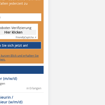
allen jederzeit zu
oboter-Verifizierung
Hier klicken
Friendly
Captcha ⇗
Sie sich jetzt an!
n kurzen Blick und erhalten Sie
nen.
r (m/w/d)
ngen
in Erlangen
ieurin /
ieur (w/m/d)