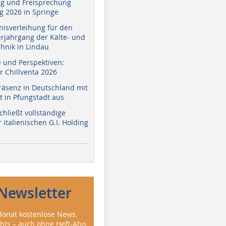
g und Freisprechung
 2026 in Springe
nisverleihung für den
erjahrgang der Kälte- und
hnik in Lindau
e und Perspektiven:
r Chillventa 2026
räsenz in Deutschland mit
 in Pfungstadt aus
hließt vollständige
italienischen G.I. Holding
Newsletter
onat kostenlose News.
ghts – auch ohne Heft-Abo.