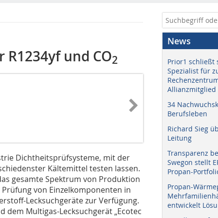
News
r R1234yf und CO
2
Prior1 schließt 
Spezialist für 
Rechenzentrum
Allianzmitglied
34 Nachwuchskr
Berufsleben
Richard Sieg ü
Leitung
Transparenz b
trie Dichtheitsprüfsysteme, mit der
Swegon stellt 
hiedenster Kältemittel testen lassen.
Propan-Portfoli
 das gesamte Spektrum von Produktion
Propan-Wärme
ge Prüfung von Einzelkomponenten in
Mehrfamilienhä
erstoff-Lecksuchgeräte zur Verfügung.
entwickelt Lös
nd dem Multigas-Lecksuchgerät „Ecotec