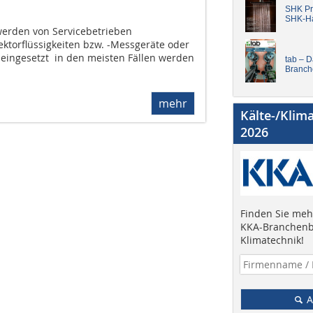
SHK Pro
SHK-H
 werden von Servicebetrieben
ktorflüssigkeiten bzw. -Messgeräte oder
ingesetzt  in den meisten Fällen werden
tab – 
Branch
mehr
Kälte-/Klim
2026
Finden Sie mehr
KKA-Branchenb
Klimatechnik!
A