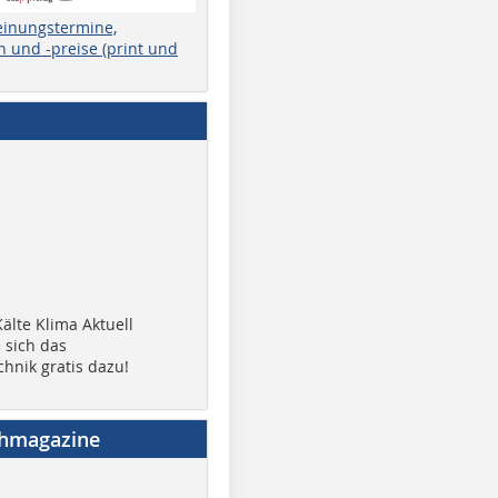
einungstermine,
 und -preise (print und
älte Klima Aktuell
 sich das
chnik gratis dazu!
chmagazine