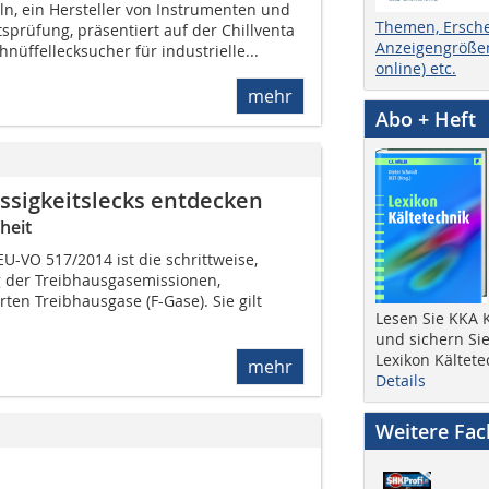
ln, ein Hersteller von Instrumenten und
Themen, Ersch
tsprüfung, präsentiert auf der Chillventa
Anzeigengrößen
nüffellecksucher für industrielle...
online) etc.
mehr
Abo + Heft
üssigkeitslecks entdecken
heit
U-VO 517/2014 ist die schrittweise,
g der Treibhausgasemissionen,
rten Treibhausgase (F-Gase). Sie gilt
Lesen Sie KKA K
und sichern Sie
Lexikon Kältete
mehr
Details
Weitere Fa