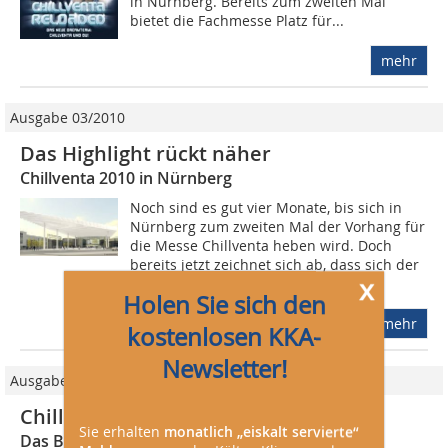
in Nürnberg. Bereits zum zweiten Mal
bietet die Fachmesse Platz für...
mehr
Ausgabe 03/2010
Das Highlight rückt näher
Chillventa 2010 in Nürnberg
Noch sind es gut vier Monate, bis sich in
Nürnberg zum zweiten Mal der Vorhang für
die Messe Chillventa heben wird. Doch
bereits jetzt zeichnet sich ab, dass sich der
x
Erfolg der beeindruckenden...
Holen Sie sich den
mehr
kostenlosen KKA-
Newsletter!
Ausgabe 04/2012
Chillventa 2012
Sie erhalten
monatlich „eiskalt servierte“
Das Branchen-Highlight rückt näher