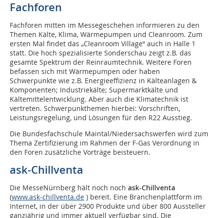
Fachforen
Fachforen mitten im Messegeschehen informieren zu den
Themen Kälte, Klima, Wärmepumpen und Cleanroom. Zum
ersten Mal findet das „Cleanroom Village“ auch in Halle 1
statt. Die hoch spezialisierte Sonderschau zeigt z.B. das
gesamte Spektrum der Reinraumtechnik. Weitere Foren
befassen sich mit Wärmepumpen oder haben
Schwerpunkte wie z.B. Energieeffizienz in Kälteanlagen &
Komponenten; Industriekälte; Supermarktkälte und
Kältemittelentwicklung. Aber auch die Klimatechnik ist
vertreten. Schwerpunkthemen hierbei: Vorschriften,
Leistungsregelung, und Lösungen für den R22 Ausstieg.
Die Bundesfachschule Maintal/Niedersachswerfen wird zum
Thema Zertifizierung im Rahmen der F-Gas Verordnung in
den Foren zusätzliche Vorträge beisteuern.
ask-Chillventa
Die MesseNürnberg hält noch noch
ask-Chillventa
(
www.ask-chillventa.de
) bereit. Eine Branchenplattform im
Internet, in der über 2900 Produkte und über 800 Aussteller
ganzjährig und immer aktuell verfügbar sind. Die