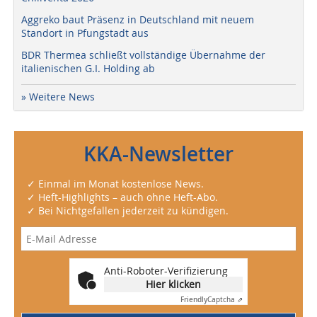
Aggreko baut Präsenz in Deutschland mit neuem
Standort in Pfungstadt aus
BDR Thermea schließt vollständige Übernahme der
italienischen G.I. Holding ab
» Weitere News
KKA-Newsletter
✓ Einmal im Monat kostenlose News.
✓ Heft-Highlights – auch ohne Heft-Abo.
✓ Bei Nichtgefallen jederzeit zu kündigen.
Anti-Roboter-Verifizierung
Hier klicken
Friendly
Captcha ⇗