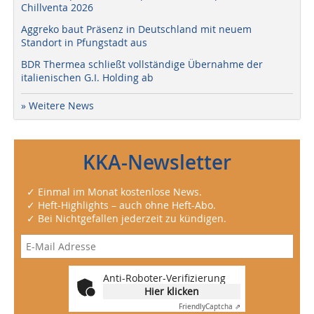
Chillventa 2026
Aggreko baut Präsenz in Deutschland mit neuem
Standort in Pfungstadt aus
BDR Thermea schließt vollständige Übernahme der
italienischen G.I. Holding ab
» Weitere News
KKA-Newsletter
✓ Einmal im Monat kostenlose News.
✓ Heft-Highlights – auch ohne Heft-Abo.
✓ Bei Nichtgefallen jederzeit zu kündigen.
Anti-Roboter-Verifizierung
Hier klicken
Friendly
Captcha ⇗