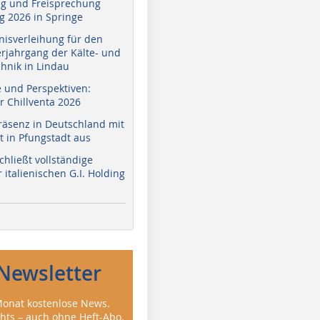
g und Freisprechung
 2026 in Springe
nisverleihung für den
erjahrgang der Kälte- und
hnik in Lindau
e und Perspektiven:
r Chillventa 2026
räsenz in Deutschland mit
 in Pfungstadt aus
hließt vollständige
italienischen G.I. Holding
Newsletter
onat kostenlose News.
ghts – auch ohne Heft-Abo.