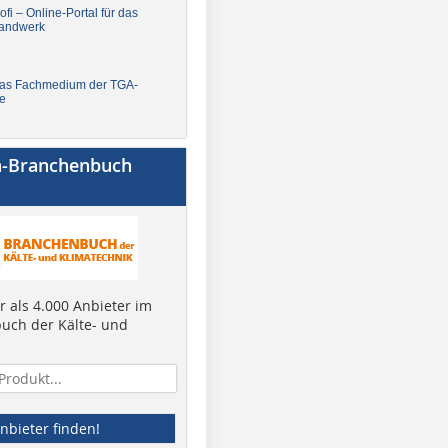
fi – Online-Portal für das
andwerk
Das Fachmedium der TGA-
e
a-Branchenbuch
 als 4.000 Anbieter im
uch der Kälte- und
nbieter finden!