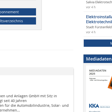
Salvia Elektrote
vor 4 h
bonnement
Elektroinstal
ltsverzeichnis
Elektrotechni
Stadt Fürstenfel
vor 4 h
Mediadaten
nen und Anlagen GmbH mit Sitz in
gt seit 40 Jahren
n für die Automobilindustrie, Solar- und
ternehmen...