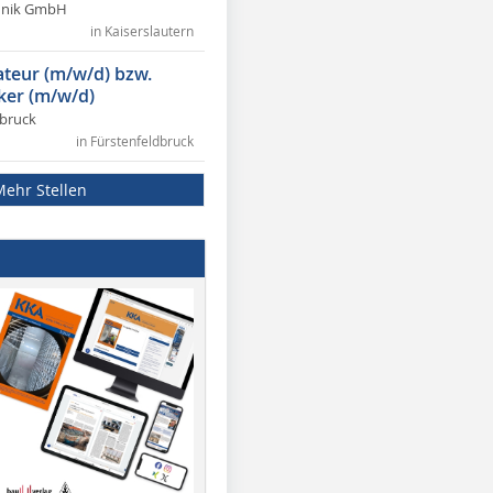
chnik GmbH
in Kaiserslautern
lateur (m/w/d) bzw.
ker (m/w/d)
dbruck
in Fürstenfeldbruck
Mehr Stellen