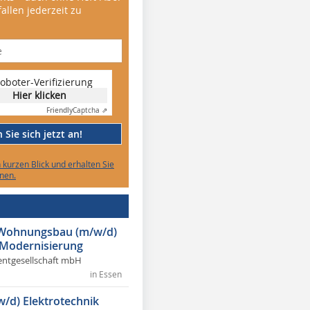
allen jederzeit zu
oboter-Verifizierung
Hier klicken
Friendly
Captcha ⇗
Sie sich jetzt an!
n kurzen Blick und erhalten Sie
nen.
r Wohnungsbau (m/w/d)
 Modernisierung
ntgesellschaft mbH
in Essen
w/d) Elektrotechnik