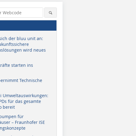
sich der bluu unit an:
zukunftssichere
slösungen wird neues
äfte starten ins
bernimmt Technische
ei Umweltauswirkungen:
EPDs für das gesamte
o bereit
pumpen für
user – Fraunhofer ISE
ungskonzepte