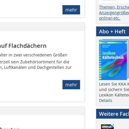
Themen, Ersch
mehr
Anzeigengrößen
online) etc.
Abo + Heft
auf Flachdächern
alter in zwei verschiedenen Größen
rzell sein Zubehörsortiment für die
, Luftkanälen und Dachgestellen zur
Lesen Sie KKA K
mehr
und sichern Sie
Lexikon Kältete
Details
Weitere Fa