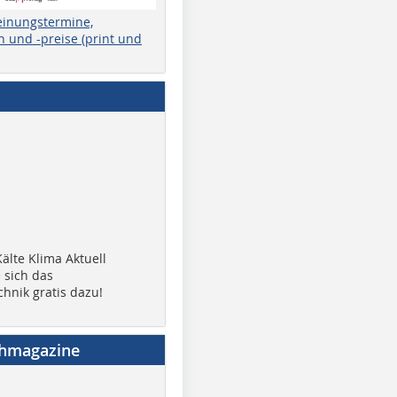
einungstermine,
 und -preise (print und
älte Klima Aktuell
 sich das
chnik gratis dazu!
chmagazine