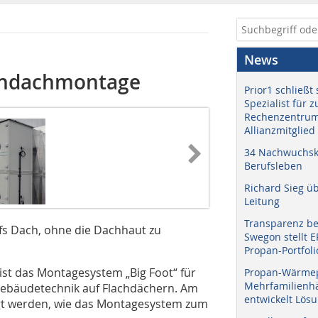
News
achdachmontage
Prior1 schließt 
Spezialist für 
Rechenzentrum
Allianzmitglied
34 Nachwuchskr
Berufsleben
Richard Sieg ü
Leitung
Transparenz b
fs Dach, ohne die Dachhaut zu
Swegon stellt 
Propan-Portfoli
 ist das Montagesystem „Big Foot“ für
Propan-Wärme
Mehrfamilienhä
Gebäudetechnik auf Flachdächern. Am
entwickelt Lös
zeigt werden, wie das Montagesystem zum