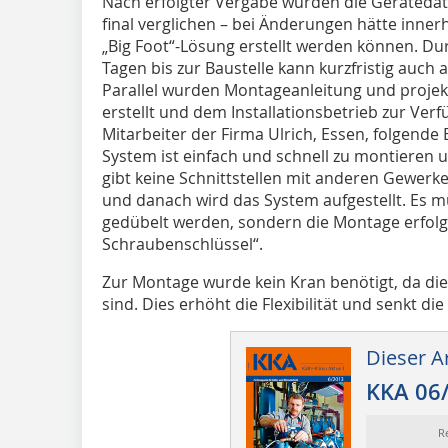
Nach erfolgter Vergabe wurden die Geräteda
final verglichen – bei Änderungen hätte inner
„Big Foot“-Lösung erstellt werden können. Durc
Tagen bis zur Baustelle kann kurzfristig auch
Parallel wurden Montageanleitung und proje
erstellt und dem Installationsbetrieb zur Verf
Mitarbeiter der Firma Ulrich, Essen, folgende
System ist einfach und schnell zu montieren und
gibt keine Schnittstellen mit anderen Gewerk
und danach wird das System aufgestellt. Es m
gedübelt werden, sondern die Montage erfol
Schraubenschlüssel“.
Zur Montage wurde kein Kran benötigt, da die E
sind. Dies erhöht die Flexibilität und senkt die
Dieser Ar
KKA 06
R