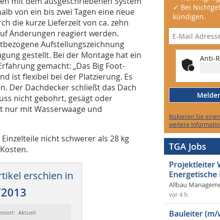
ten mit dem ausgeschriebenen System
✓ Bei Nichtgef
halb von ein bis zwei Tagen eine neue
kündigen.
h die kurze Lieferzeit von ca. zehn
 auf Änderungen reagiert werden.
ktbezogene Aufstellungszeichnung
ügung gestellt. Bei der Montage hat ein
Anti-R
 Erfahrung gemacht: „Das Big Foot-
 ist flexibel bei der Platzierung. Es
en. Der Dachdecker schließt das Dach
Melden 
uss nicht gebohrt, gesägt oder
gt nur mit Wasserwaage und
Riskieren Sie eine
weitere Informatio
inzelteile nicht schwerer als 28 kg
TGA Jobs
 Kosten.
Projektleite
tikel erschien in
Energetische
Allbau Manageme
/2013
vor 4 h
Bauleiter (m/
essort: Aktuell