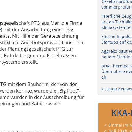
Gesellenprüfun
Sommerprüfung
Feierliche Zeug
ersten Technik
sgesellschaft PTG aus Marl die Firma
Klimasystemtec
e
) mit der Ausarbeitung einer „Big
räts. Mit Hilfe der Gerätezeichnung
Frische Impuls
text, ein Angebotspreis und auch ein
Startups auf de
er Planungsgesellschaft PTG zur
Aggreko baut P
e, Rohrleitungen und Kabel­trassen
neuem Standort
systeme erstellt.
BDR Thermea sc
Übernahme der 
ab
TG mit dem Bauherrn, der von der
» Weitere News
erden konnte, wurde die „Big Foot“-
teme wurden in der Ausschreibung für
leitungen und Kabeltrassen
KKA-
✓ Einmal im M
✓ Heft-Highli