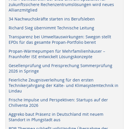
zukunftssichere Rechenzentrumslösungen wird neues
Allianzmitglied
34 Nachwuchskräfte starten ins Berufsleben
Richard Sieg übernimmt Technische Leitung
Transparenz bei Umweltauswirkungen: Swegon stellt
EPDs für das gesamte Propan-Portfolio bereit
Propan-Wärmepumpen für Mehrfamilienhäuser –
Fraunhofer ISE entwickelt Lösungskonzepte
Gesellenprüfung und Freisprechung Sommerprüfung
2026 in Springe
Feierliche Zeugnisverleihung für den ersten
Technikerjahrgang der Kälte- und Klimasystemtechnik in
Lindau
Frische Impulse und Perspektiven: Startups auf der
Chillventa 2026
Aggreko baut Präsenz in Deutschland mit neuem
Standort in Pfungstadt aus
BDR Thermea schließt vollständige Übernahme der