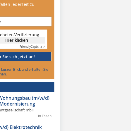
allen jederzeit zu
oboter-Verifizierung
Hier klicken
Friendly
Captcha ⇗
Sie sich jetzt an!
n kurzen Blick und erhalten Sie
nen.
r Wohnungsbau (m/w/d)
 Modernisierung
ntgesellschaft mbH
in Essen
w/d) Elektrotechnik