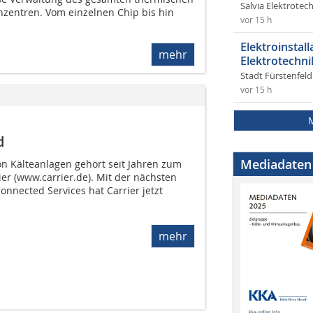
Salvia Elektrote
zentren. Vom einzelnen Chip bis hin
vor 15 h
Elektroinstal
mehr
Elektrotechni
Stadt Fürstenfel
vor 15 h
d
Mediadaten
 Kälteanlagen gehört seit Jahren zum
er (www.carrier.de). Mit der nächsten
onnected Services hat Carrier jetzt
mehr