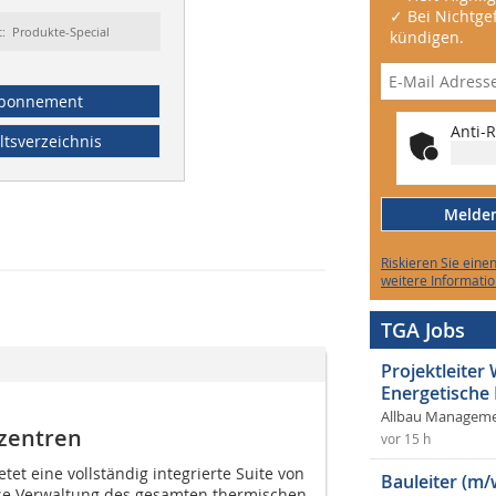
✓ Bei Nichtgef
t: Produkte-Special
kündigen.
bonnement
Anti-R
ltsverzeichnis
Melden 
Riskieren Sie eine
weitere Informatio
TGA Jobs
Projektleite
Energetische
Allbau Manageme
zentren
vor 15 h
et eine vollständig integrierte Suite von
Bauleiter (m/
ose Verwaltung des gesamten thermischen