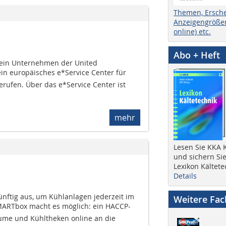
Themen, Ersch
Anzeigengrößen
online) etc.
Abo + Heft
, ein Unternehmen der United
in europäisches e*Service Center für
rufen. Über das e*Service Center ist
mehr
Lesen Sie KKA K
und sichern Sie
Lexikon Kältete
Details
ünftig aus, um Kühlanlagen jederzeit im
Weitere Fa
SMARTbox macht es möglich: ein HACCP-
ume und Kühltheken online an die