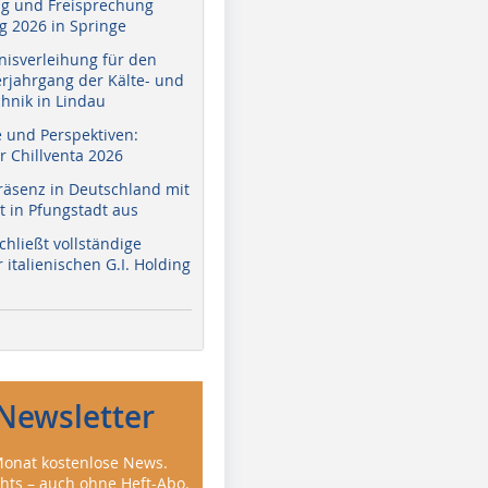
g und Freisprechung
 2026 in Springe
nisverleihung für den
erjahrgang der Kälte- und
hnik in Lindau
e und Perspektiven:
r Chillventa 2026
räsenz in Deutschland mit
 in Pfungstadt aus
hließt vollständige
italienischen G.I. Holding
Newsletter
onat kostenlose News.
ghts – auch ohne Heft-Abo.