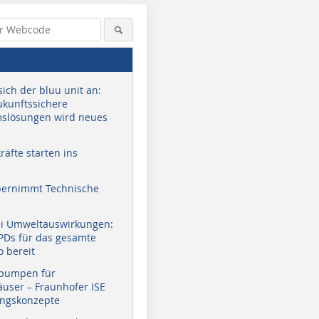
sich der bluu unit an:
zukunftssichere
slösungen wird neues
äfte starten ins
bernimmt Technische
ei Umweltauswirkungen:
EPDs für das gesamte
o bereit
pumpen für
user – Fraunhofer ISE
ungskonzepte