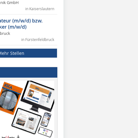
chnik GmbH
in Kaiserslautern
lateur (m/w/d) bzw.
ker (m/w/d)
dbruck
in Fürstenfeldbruck
Mehr Stellen