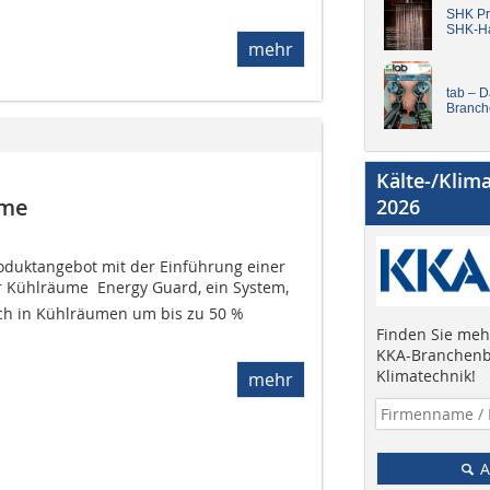
SHK Pro
SHK-H
mehr
tab – 
Branch
Kälte-/Klim
ume
2026
roduktangebot mit der Einführung einer
Kühlräume  Energy Guard, ein System,
ch in Kühlräumen um bis zu 50 %
Finden Sie mehr
KKA-Branchenb
Klimatechnik!
mehr
A