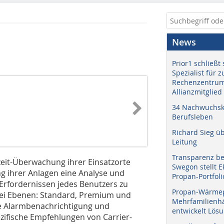
News
Prior1 schließt 
Spezialist für 
Rechenzentrum
Allianzmitglied
34 Nachwuchskr
Berufsleben
Richard Sieg ü
Leitung
Transparenz b
zeit-Überwachung ihrer Einsatzorte
Swegon stellt 
g ihrer Anlagen eine Analyse und
Propan-Portfoli
rfordernissen jedes Benutzers zu
Propan-Wärme
drei Ebenen: Standard, Premium und
Mehrfamilienhä
he Alarmbenachrichtigung und
entwickelt Lös
ifische Empfehlungen von Carrier-