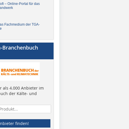
fi – Online-Portal für das
andwerk
Das Fachmedium der TGA-
e
a-Branchenbuch
 als 4.000 Anbieter im
uch der Kälte- und
nbieter finden!