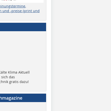
einungstermine,
 und -preise (print und
älte Klima Aktuell
 sich das
chnik gratis dazu!
chmagazine