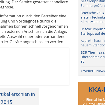
Gesellenprüfun
lung. Der Service gestattet schnellere
Sommerprüfung
iagnose.
Feierliche Zeug
 Information durch den Betreiber eine
ersten Technik
tlung und Vordiagnose durch die
Klimasystemtec
ßnahmen können schnell vorgenommen
Frische Impuls
nen externen Anschluss an die Anlage.
Startups auf de
 breite Auswahl neuer oder vorhandener
Aggreko baut P
rrier-Geräte angeschlossen werden.
neuem Standort
BDR Thermea sc
Übernahme der 
ab
» Weitere News
KKA-
tikel erschien in
✓ Einmal im M
/2015
✓ Heft-Highli