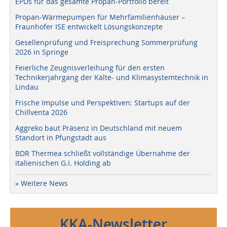
EPDs für das gesamte Propan-Portfolio bereit
Propan-Wärmepumpen für Mehrfamilienhäuser –
Fraunhofer ISE entwickelt Lösungskonzepte
Gesellenprüfung und Freisprechung Sommerprüfung
2026 in Springe
Feierliche Zeugnisverleihung für den ersten
Technikerjahrgang der Kälte- und Klimasystemtechnik in
Lindau
Frische Impulse und Perspektiven: Startups auf der
Chillventa 2026
Aggreko baut Präsenz in Deutschland mit neuem
Standort in Pfungstadt aus
BDR Thermea schließt vollständige Übernahme der
italienischen G.I. Holding ab
» Weitere News
KKA-Newsletter