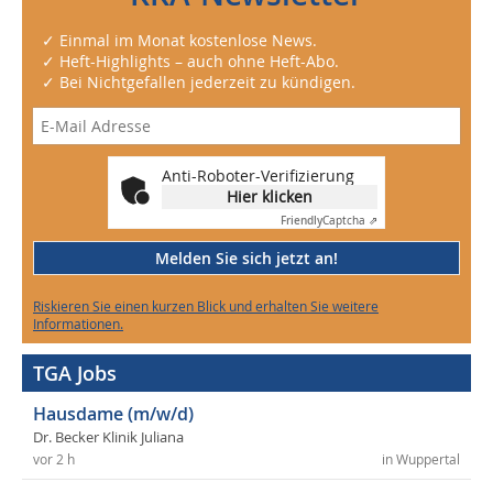
✓ Einmal im Monat kostenlose News.
✓ Heft-Highlights – auch ohne Heft-Abo.
✓ Bei Nichtgefallen jederzeit zu kündigen.
Anti-Roboter-Verifizierung
Hier klicken
Friendly
Captcha ⇗
Melden Sie sich jetzt an!
Riskieren Sie einen kurzen Blick und erhalten Sie weitere
Informationen.
TGA Jobs
Hausdame (m/w/d)
Dr. Becker Klinik Juliana
vor 2 h
in Wuppertal