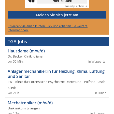
Hier klicken
Friendly
Captcha ⇗
Melden Sie sich jetzt an!
Riskieren Sie einen kurzen Blick und erhalten Sie weitere
Informationen.
TGA Jobs
Hausdame (m/w/d)
Dr. Becker Klinik Juliana
vor 55 Min.
in Wuppertal
Anlagenmechaniker:in für Heizung, Klima, Lüftung
und Sanitär
LWL-Klinik für Forensische Psychiatrie Dortmund - Wilfried-Rasch-
Klinik
vor 21 h
in Lünen
Mechatroniker (m/w/d)
Uniklinikum Erlangen
vor 1 Tag
in Erlangen