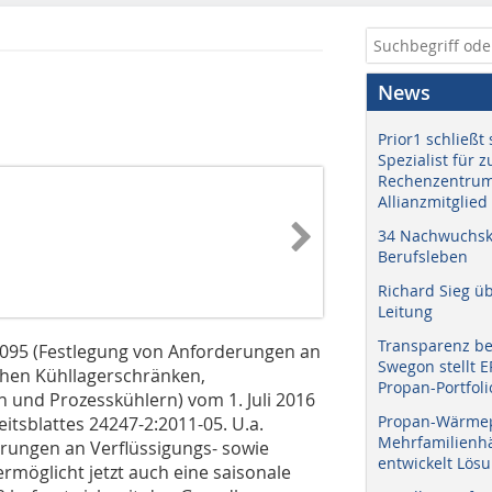
News
Prior1 schließt 
Spezialist für 
Rechenzentrum
Allianzmitglied
34 Nachwuchskr
Berufsleben
Richard Sieg ü
Leitung
Transparenz b
1095 (Festlegung von Anforderungen an
Swegon stellt 
chen Kühllagerschränken,
Propan-Portfoli
n und Prozesskühlern) vom 1. Juli 2016
Propan-Wärme
tsblattes 24247-2:2011-05. U.a.
Mehrfamilienhä
derungen an Verflüssigungs- sowie
entwickelt Lös
rmöglicht jetzt auch eine saisonale