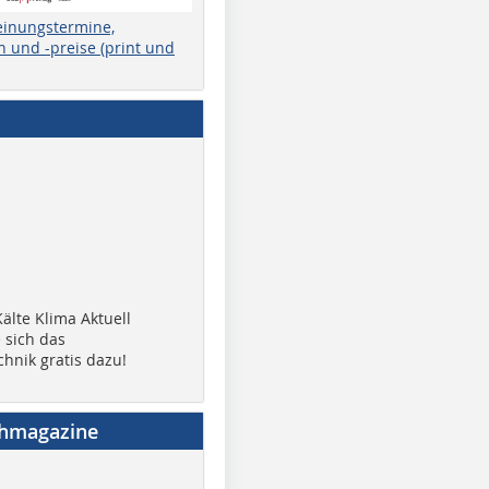
einungstermine,
 und -preise (print und
älte Klima Aktuell
 sich das
chnik gratis dazu!
chmagazine