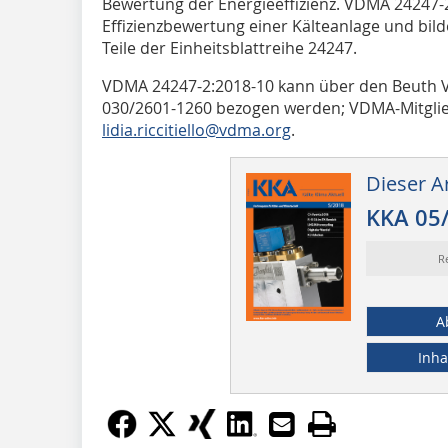
Bewertung der Energieeffizienz. VDMA 24247-2
Effizienzbewertung einer Kälteanlage und bilde
Teile der Einheitsblattreihe 24247.
VDMA 24247-2:2018-10 kann über den Beuth Ver
030/2601-1260 bezogen werden; VDMA-Mitglied
lidia.riccitiello@vdma.org
.
Dieser Ar
KKA 05
R
A
Inha