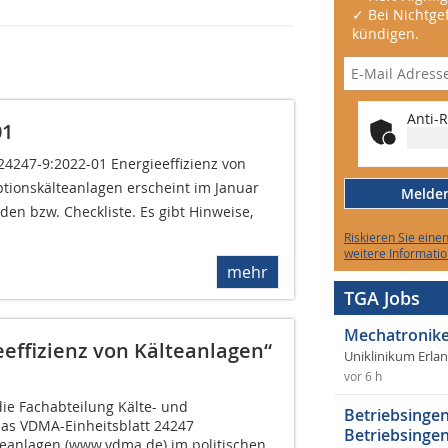
✓ Bei Nichtgef
kündigen.
Anti-R
01
4247-9:2022-01 Energieeffizienz von
rptionskälteanlagen erscheint im Januar
Melden 
den bzw. Checkliste. Es gibt Hinweise,
Riskieren Sie eine
weitere Informatio
mehr
TGA Jobs
Mechatronike
eeffizienz von Kälteanlagen“
Uniklinikum Erla
vor 6 h
die Fachabteilung Kälte- und
Betriebsingen
s VDMA-Einheitsblatt 24247
Betriebsingen
lteanlagen (www.vdma.de) im politischen