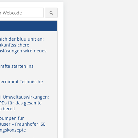
sich der bluu unit an:
zukunftssichere
slösungen wird neues
äfte starten ins
bernimmt Technische
ei Umweltauswirkungen:
EPDs für das gesamte
o bereit
pumpen für
user – Fraunhofer ISE
ungskonzepte