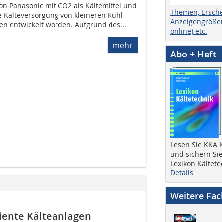
on Panasonic mit CO2 als Kältemittel und
Themen, Ersch
ie Kälteversorgung von kleineren Kühl-
Anzeigengrößen
n entwickelt worden. Aufgrund des...
online) etc.
mehr
Abo + Heft
Lesen Sie KKA K
und sichern Sie
Lexikon Kältete
Details
Weitere Fa
ziente Kälteanlagen