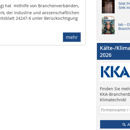
SHK Pro
 hat  mithilfe von Branchenverbänden,
SHK-H
k, der Industrie und wissenschaftlichen
eitsblatt 24247-6 unter Berücksichtigung
tab – 
Branch
mehr
Kälte-/Klim
2026
Finden Sie mehr
KKA-Branchenb
Klimatechnik!
A