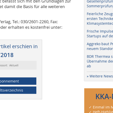
 befasst sich mit den Grundlagen zur
Gesellenprüfun
Sommerprüfung
t damit die Basis für alle weiteren
Feierliche Zeug
ersten Technik
lag, Tel.: 030/2601-2260, Fax:
Klimasystemtec
er erhalten es kostenfrei unter:
Frische Impuls
Startups auf de
Aggreko baut P
tikel erschien in
neuem Standort
/2018
BDR Thermea sc
Übernahme der 
essort: Aktuell
ab
» Weitere News
bonnement
ltsverzeichnis
KKA-
✓ Einmal im M
✓ Heft-Highli