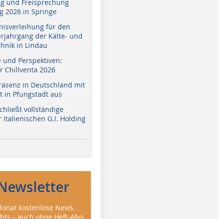
g und Freisprechung
 2026 in Springe
nisverleihung für den
erjahrgang der Kälte- und
hnik in Lindau
e und Perspektiven:
r Chillventa 2026
räsenz in Deutschland mit
 in Pfungstadt aus
hließt vollständige
italienischen G.I. Holding
Newsletter
onat kostenlose News.
ghts – auch ohne Heft-Abo.