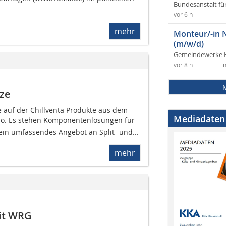
Bundesanstalt fü
vor 6 h
mehr
Monteur/-in 
(m/w/d)
Gemeindewerke 
vor 8 h
i
tze
e auf der Chillventa Produkte aus dem
Mediadaten
olio. Es stehen Komponentenlösungen für
ein umfassendes Angebot an Split- und...
mehr
mit WRG