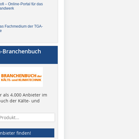
fi – Online-Portal für das
andwerk
Das Fachmedium der TGA-
e
a-Branchenbuch
 als 4.000 Anbieter im
uch der Kälte- und
nbieter finden!