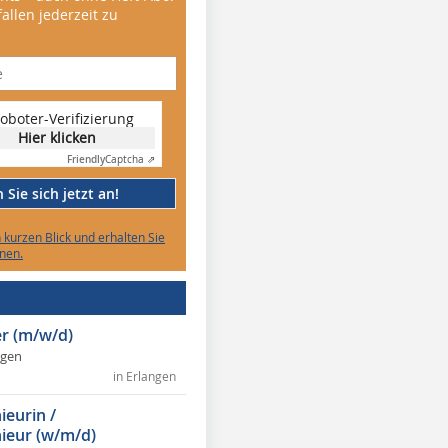
allen jederzeit zu
oboter-Verifizierung
Hier klicken
Friendly
Captcha ⇗
Sie sich jetzt an!
n kurzen Blick und erhalten Sie
nen.
r (m/w/d)
ngen
in Erlangen
ieurin /
ieur (w/m/d)