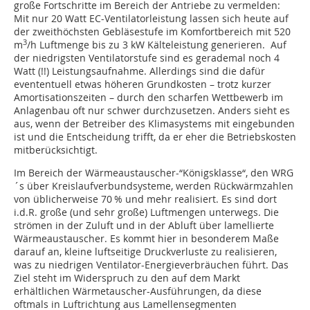
große Fortschritte im Bereich der Antriebe zu vermelden:
Mit nur 20 Watt EC-Ventilatorleistung lassen sich heute auf
der zweithöchsten Gebläsestufe im Komfortbereich mit 520
3
m
/h Luftmenge bis zu 3 kW Kälteleistung generieren. Auf
der niedrigsten Ventilatorstufe sind es gerademal noch 4
Watt (!!) Leistungsaufnahme. Allerdings sind die dafür
evententuell etwas höheren Grundkosten – trotz kurzer
Amortisationszeiten – durch den scharfen Wettbewerb im
Anlagenbau oft nur schwer durchzusetzen. Anders sieht es
aus, wenn der Betreiber des Klimasystems mit eingebunden
ist und die Entscheidung trifft, da er eher die Betriebskosten
mitberücksichtigt.
Im Bereich der Wärmeaustauscher-“Königsklasse“, den WRG
´s über Kreislaufverbundsysteme, werden Rückwärmzahlen
von üblicherweise 70 % und mehr realisiert. Es sind dort
i.d.R. große (und sehr große) Luftmengen unterwegs. Die
strömen in der Zuluft und in der Abluft über lamellierte
Wärmeaustauscher. Es kommt hier in besonderem Maße
darauf an, kleine luftseitige Druckverluste zu realisieren,
was zu niedrigen Ventilator-Energieverbräuchen führt. Das
Ziel steht im Widerspruch zu den auf dem Markt
erhältlichen Wärmetauscher-Ausführungen, da diese
oftmals in Luftrichtung aus Lamellensegmenten