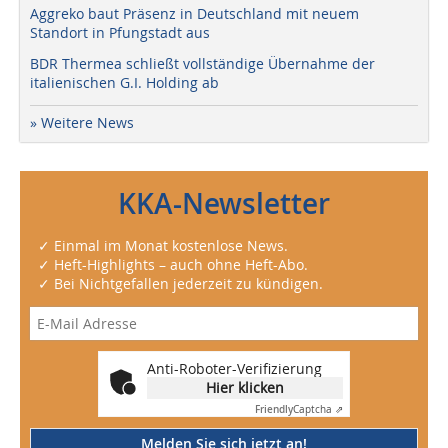
Aggreko baut Präsenz in Deutschland mit neuem
Standort in Pfungstadt aus
BDR Thermea schließt vollständige Übernahme der
italienischen G.I. Holding ab
» Weitere News
KKA-Newsletter
✓ Einmal im Monat kostenlose News.
✓ Heft-Highlights – auch ohne Heft-Abo.
✓ Bei Nichtgefallen jederzeit zu kündigen.
Anti-Roboter-Verifizierung
Hier klicken
Friendly
Captcha ⇗
Melden Sie sich jetzt an!