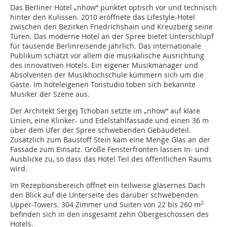
Das Berliner Hotel „nhow“ punktet optisch vor und technisch
hinter den Kulissen. 2010 eröffnete das Lifestyle-Hotel
zwischen den Bezirken Friedrichshain und Kreuzberg seine
Türen. Das moderne Hotel an der Spree bietet Unterschlupf
für tausende Berlin­reisende jährlich. Das internatio­nale
Publikum schätzt vor allem die musikalische Ausrichtung
des innovativen Hotels. Ein eigener Musikmanager und
Absolventen der Musikhochschule kümmern sich um die
Gäste. Im hoteleigenen Tonstudio toben sich bekannte
Musiker der Szene aus.
Der Architekt Sergej Tchoban setzte im „nhow“ auf klare
Linien, eine Klinker- und Edelstahlfassade und einen 36 m
über dem Ufer der Spree schwebenden Gebäudeteil.
Zusätzlich zum Baustoff Stein kam eine Menge Glas an der
Fassade zum Einsatz. Große Fensterfronten lassen In- und
Ausblicke zu, so dass das Hotel Teil des öffentlichen Raums
wird.
Im Rezeptionsbereich öffnet ein teilweise gläsernes Dach
den Blick auf die Unterseite des darüber schwebenden
2
Upper-Towers. 304 Zimmer und Suiten von 22 bis 260 m
befinden sich in den insgesamt zehn Obergeschossen des
Hotels.