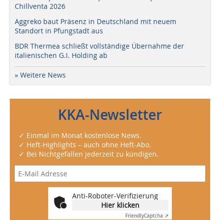
Chillventa 2026
Aggreko baut Präsenz in Deutschland mit neuem
Standort in Pfungstadt aus
BDR Thermea schließt vollständige Übernahme der
italienischen G.I. Holding ab
» Weitere News
KKA-Newsletter
✓ Einmal im Monat kostenlose News.
✓ Heft-Highlights – auch ohne Heft-Abo.
✓ Bei Nichtgefallen jederzeit zu kündigen.
Anti-Roboter-Verifizierung
Hier klicken
Friendly
Captcha ⇗