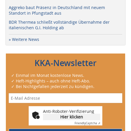
Aggreko baut Präsenz in Deutschland mit neuem
Standort in Pfungstadt aus
BDR Thermea schließt vollständige Übernahme der
italienischen G.I. Holding ab
» Weitere News
KKA-Newsletter
✓ Einmal im Monat kostenlose News.
✓ Heft-Highlights – auch ohne Heft-Abo.
✓ Bei Nichtgefallen jederzeit zu kündigen.
Anti-Roboter-Verifizierung
Hier klicken
Friendly
Captcha ⇗