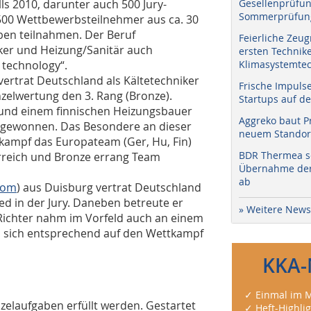
s 2010, darunter auch 500 Jury-
Gesellenprüfun
Sommerprüfung
a. 500 Wettbewerbsteilnehmer aus ca. 30
ben teilnahmen. Der Beruf
Feierliche Zeug
iker und Heizung/Sanitär auch
ersten Technik
 technology“.
Klimasystemtec
vertrat Deutschland als Kältetechniker
Frische Impuls
nzelwertung den 3. Rang (Bronze).
Startups auf de
und einem finnischen Heizungsbauer
Aggreko baut P
e gewonnen. Das Besondere an dieser
neuem Standort
tkampf das Europateam (Ger, Hu, Fin)
BDR Thermea sc
erreich und Bronze errang Team
Übernahme der 
ab
com
) aus Duisburg vertrat Deutschland
ied in der Jury. Daneben betreute er
» Weitere News
Richter nahm im Vorfeld auch an einem
 um sich entsprechend auf den Wettkampf
KKA-
✓ Einmal im M
nzelaufgaben erfüllt werden. Gestartet
✓ Heft-Highli