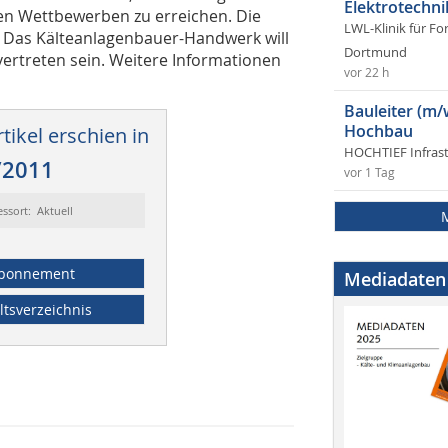
Elektrotechni
len Wettbewerben zu erreichen. Die
LWL-Klinik für Fo
tt. Das Kälteanlagenbauer-Handwerk will
Dortmund
 vertreten sein. Weitere Informationen
vor 22 h
Bauleiter (m/
Hochbau
tikel erschien in
HOCHTIEF Infras
/2011
vor 1 Tag
essort: Aktuell
bonnement
Mediadaten
ltsverzeichnis