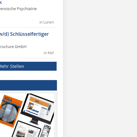
k
rensische Psychiatrie
in Lünen
w/d) Schlüsselfertiger
tructure GmbH
in Kiel
Mehr Stellen