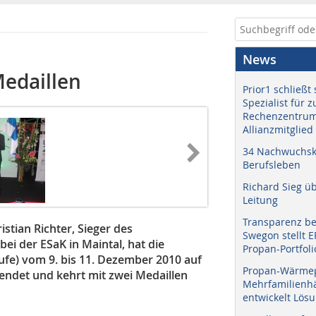
News
Medaillen
Prior1 schließt 
Spezialist für 
Rechenzentrum
Allianzmitglied
34 Nachwuchskr
Berufsleben
Richard Sieg ü
Leitung
Transparenz b
stian Richter, Sieger des
Swegon stellt 
i der ESaK in Maintal, hat die
Propan-Portfoli
ufe)
vom 9. bis 11. Dezember 2010 auf
Propan-Wärme
endet und kehrt mit zwei Medaillen
Mehrfamilienhä
entwickelt Lös