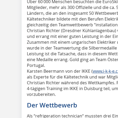
Über 60 000 Menschen besuchten die EuroSkill
Mitglieder, mehr als 300 Offizielle und die c
Ländern, die an den insgesamt 50 Wettbewer
Kältetechniker bildete mit den Berufen Elektr
gleichzeitig den Teamwettbewerb “installation
Christian Richter (Dresdner Kühlanlagenbau) 
und errang mit einer guten Leistung in der Ei
Zusammen mit einem ungarischen Elektriker 
wurde in der Teamwertung die Silbermedaill
Leistung ist die Tatsache, dass in diesem Wet
eine Medaille errang. Gold ging an Team Öst
Portugal.
Karsten Beermann von der IKKE (
www.i-k-k-e.
als Experte für die Kältetechnik und war Mitgl
Christian Richter während des Wettkampfes. 
4-tägigen Training im IKKE in Duisburg teil,
vorzubereiten.
Der Wettbewerb
Als “refrigeration technician“ mussten drei Ei