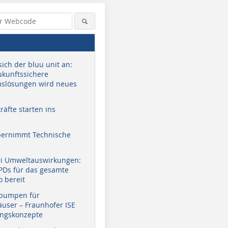
sich der bluu unit an:
zukunftssichere
slösungen wird neues
äfte starten ins
bernimmt Technische
ei Umweltauswirkungen:
EPDs für das gesamte
o bereit
pumpen für
user – Fraunhofer ISE
ungskonzepte