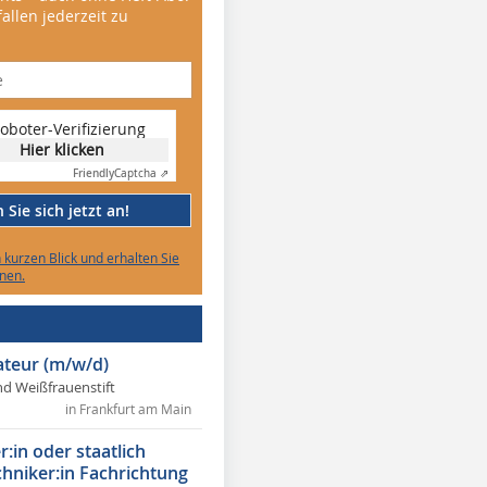
allen jederzeit zu
oboter-Verifizierung
Hier klicken
Friendly
Captcha ⇗
Sie sich jetzt an!
n kurzen Blick und erhalten Sie
nen.
lateur (m/w/d)
nd Weißfrauenstift
in Frankfurt am Main
r:in oder staatlich
chniker:in Fachrichtung