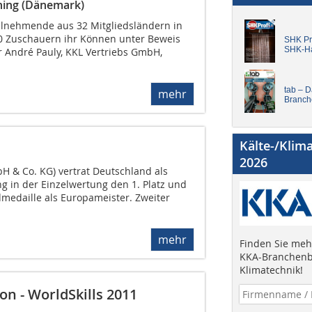
rning (Dänemark)
ilnehmende aus 32 Mitgliedsländern in
000 Zuschauern ihr Können unter Beweis
SHK Pro
SHK-H
ar André Pauly, KKL Vertriebs GmbH,
tab – 
mehr
Branch
Kälte-/Klim
2026
mbH & Co. KG) vertrat Deutschland als
g in der Einzelwertung den 1. Platz und
dmedaille als Europameister. Zweiter
mehr
Finden Sie mehr
KKA-Branchenb
Klimatechnik!
n - WorldSkills 2011