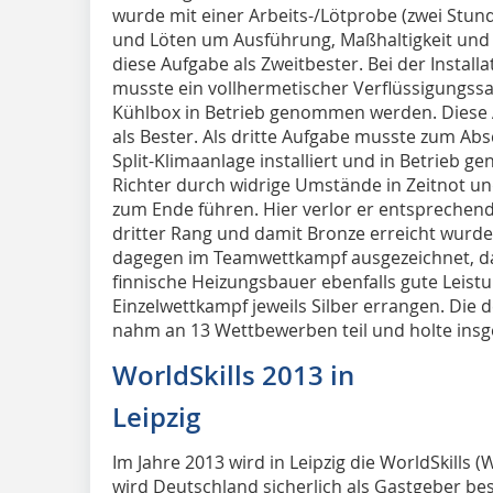
wurde mit einer Arbeits-/Lötprobe (zwei Stund
und Löten um Ausführung, Maßhaltigkeit und Di
diese Aufgabe als Zweitbester. Bei der Install
musste ein vollhermetischer Verflüssigungssa
Kühlbox in Betrieb genommen werden. Diese A
als Bester. Als dritte Aufgabe musste zum Abs
Split-Klimaanlage installiert und in Betrieb
Richter durch widrige Umstände in Zeitnot un
zum Ende führen. Hier verlor er entsprechend
dritter Rang und damit Bronze erreicht wurde.
dagegen im Teamwettkampf ausgezeichnet, da 
finnische Heizungsbauer ebenfalls gute Leist
Einzelwettkampf jeweils Silber errangen. Die
nahm an 13 Wettbewerben teil und holte ins
WorldSkills 2013 in
Leipzig
Im Jahre 2013 wird in Leipzig die WorldSkills (
wird Deutschland sicherlich als Gastgeber be