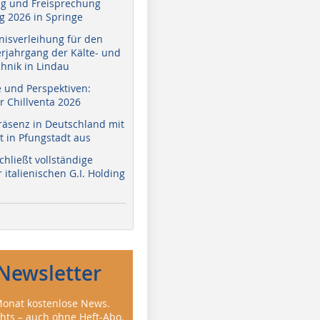
g und Freisprechung
 2026 in Springe
nisverleihung für den
erjahrgang der Kälte- und
hnik in Lindau
e und Perspektiven:
r Chillventa 2026
räsenz in Deutschland mit
 in Pfungstadt aus
hließt vollständige
italienischen G.I. Holding
Newsletter
onat kostenlose News.
ghts – auch ohne Heft-Abo.