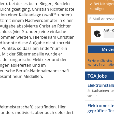
en), bei der es beim Biegen, Bördeln
✓ Bei Nichtgef
kündigen.
chtigkeit ging. Christian Richter löste
ation einer Kälteanlage (zwölf Stunden)
tz mit einem Flachverdampfer in einer
ufgabe absolvierte Christian Richter
Anti-R
chluss (vier Stunden) eine einfache
 genommen werden. Hierbei kam Christian
d konnte diese Aufgabe nicht korrekt
 Punkte, so dass am Ende “nur“ ein
Melden 
 Mit der Silbermedaille wurde er
der ungarische Elektriker und der
Riskieren Sie eine
ungen ablieferten und im
weitere Informatio
 deutsche Berufe-Nationalmannschaft
TGA Jobs
gesamt neun Medaillen.
Elektroinstal
St. Katharinen- u
vor 1 h
Elektromeiste
Weltmeisterschaft) stattfinden. Hier
geprüfte:r Te
sonders motiviert, aber auch gefordert