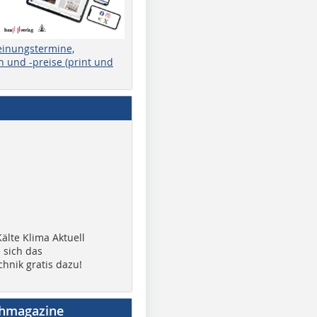
einungstermine,
 und -preise (print und
älte Klima Aktuell
 sich das
chnik gratis dazu!
chmagazine