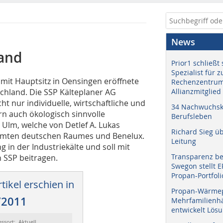
News
and
Prior1 schließt 
Spezialist für 
 mit Hauptsitz in Oensingen eröffnete
Rechenzentrum
schland. Die SSP Kälteplaner AG
Allianzmitglied
t nur individuelle, wirtschaftliche und
34 Nachwuchskr
n auch ökologisch sinnvolle
Berufsleben
Ulm, welche von Detlef A. Lukas
Richard Sieg ü
esamten deutschen Raumes und Benelux.
Leitung
g in der Industriekälte und soll mit
Transparenz b
 SSP beitragen.
Swegon stellt 
Propan-Portfoli
tikel erschien in
Propan-Wärme
/2011
Mehrfamilienhä
entwickelt Lös
essort: Aktuell