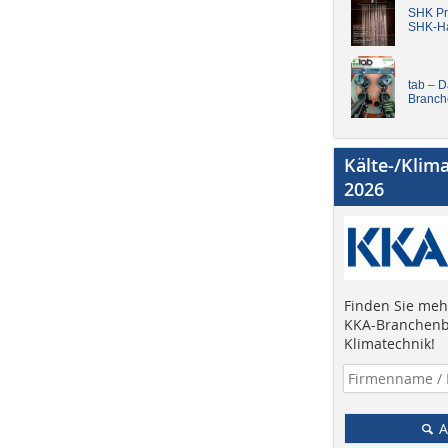
SHK Pro
SHK-H
tab – 
Branch
Kälte-/Klim
2026
Finden Sie mehr
KKA-Branchenb
Klimatechnik!
A