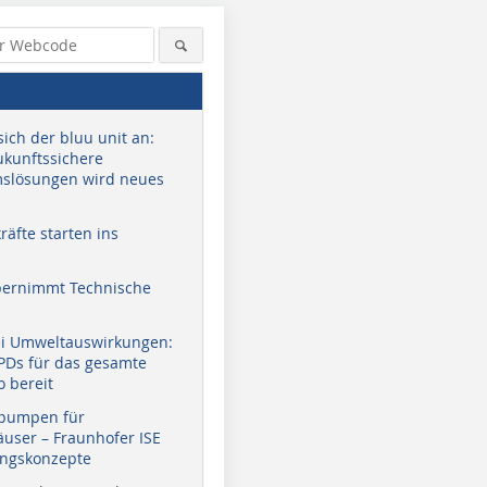
sich der bluu unit an:
zukunftssichere
slösungen wird neues
äfte starten ins
bernimmt Technische
ei Umweltauswirkungen:
EPDs für das gesamte
o bereit
pumpen für
user – Fraunhofer ISE
ungskonzepte