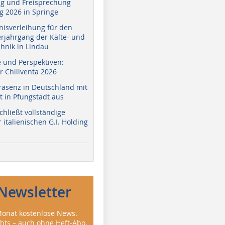
g und Freisprechung
 2026 in Springe
nisverleihung für den
erjahrgang der Kälte- und
hnik in Lindau
e und Perspektiven:
r Chillventa 2026
räsenz in Deutschland mit
 in Pfungstadt aus
hließt vollständige
italienischen G.I. Holding
Newsletter
onat kostenlose News.
ghts – auch ohne Heft-Abo.