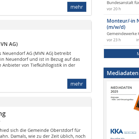
Bundesanstalt fü
mehr
vor 20 h
Monteur/-in 
(m/w/d)
Gemeindewerke 
vor 23 h
i
MVN AG)
os Neuendorf AG (MVN AG) betreibt
in Neuendorf und ist in Bezug auf das
Anbieter von Tiefkühllogistik in der
Mediadaten
mehr
ng
e
chied sich die Gemeinde Oberstdorf für
hn. Damals, wie zu der Zeit üblich, noch