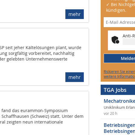
✓ Bei Nichtgef
kündigen.
mehr
Anti-R
SSP seit jeher Kältelösungen plant, wurde
ng sorgfältig vorbereitet, nachhaltig
Melden 
 der gelebten Unternehmenswerte
Riskieren Sie eine
weitere Informatio
mehr
TGA Jobs
Mechatronike
Uniklinikum Erla
15 fand das eurammon-Symposium
vor 20 h
Schaffhausen (Schweiz) statt. Unter dem
ral zeigten neun internationale
Betriebsingen
Betriebsingen