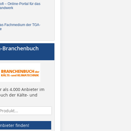
fi – Online-Portal für das
andwerk
Das Fachmedium der TGA-
e
a-Branchenbuch
 als 4.000 Anbieter im
uch der Kälte- und
nbieter finden!