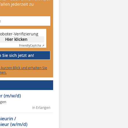
allen jederzeit zu
oboter-Verifizierung
Hier klicken
Friendly
Captcha ⇗
Sie sich jetzt an!
n kurzen Blick und erhalten Sie
nen.
r (m/w/d)
ngen
in Erlangen
ieurin /
ieur (w/m/d)