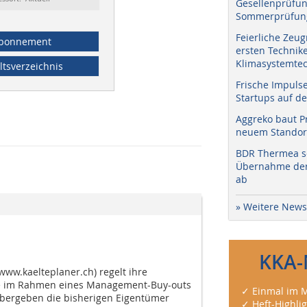
Gesellenprüfun
Sommerprüfung
Feierliche Zeug
bonnement
ersten Technik
Klimasystemtec
ltsverzeichnis
Frische Impuls
Startups auf de
Aggreko baut P
neuem Standort
BDR Thermea sc
Übernahme der 
ab
» Weitere News
KKA-
www.kaelteplaner.ch) regelt ihre
 im Rahmen eines Management-Buy-outs
✓ Einmal im M
übergeben die bisherigen Eigentümer
✓ Heft-Highli