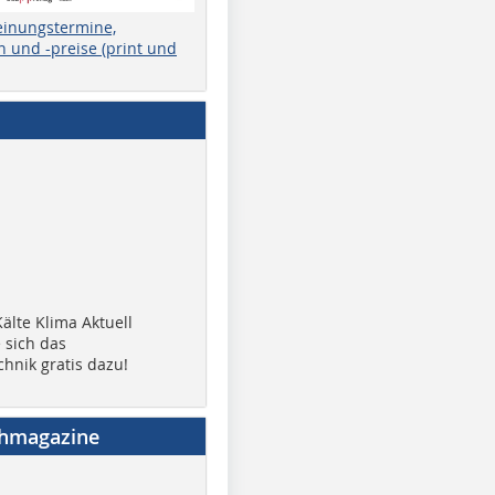
einungstermine,
 und -preise (print und
älte Klima Aktuell
 sich das
chnik gratis dazu!
chmagazine