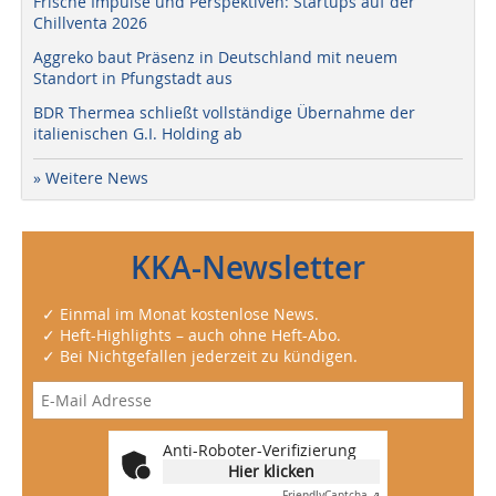
Frische Impulse und Perspektiven: Startups auf der
Chillventa 2026
Aggreko baut Präsenz in Deutschland mit neuem
Standort in Pfungstadt aus
BDR Thermea schließt vollständige Übernahme der
italienischen G.I. Holding ab
» Weitere News
KKA-Newsletter
✓ Einmal im Monat kostenlose News.
✓ Heft-Highlights – auch ohne Heft-Abo.
✓ Bei Nichtgefallen jederzeit zu kündigen.
Anti-Roboter-Verifizierung
Hier klicken
Friendly
Captcha ⇗