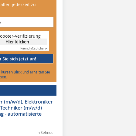
allen jederzeit zu
oboter-Verifizierung
Hier klicken
Friendly
Captcha ⇗
Sie sich jetzt an!
n kurzen Blick und erhalten Sie
nen.
 (m/w/d), Elektroniker
 Techniker (m/w/d)
g - automatisierte
in Sehnde