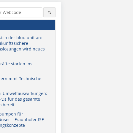
sich der bluu unit an:
zukunftssichere
slösungen wird neues
äfte starten ins
bernimmt Technische
ei Umweltauswirkungen:
EPDs für das gesamte
o bereit
pumpen für
user – Fraunhofer ISE
ungskonzepte