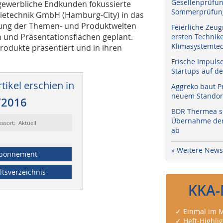
Gesellenprüfun
 gewerbliche Endkunden fokussierte
Sommerprüfung
ietechnik GmbH (Hamburg-City) in das
hung der Themen- und Produktwelten
Feierliche Zeug
en und Präsentationsflächen geplant.
ersten Technik
Klimasystemtec
rodukte präsentiert und in ihren
Frische Impuls
Startups auf de
tikel erschien in
Aggreko baut P
neuem Standort
/2016
BDR Thermea sc
Übernahme der 
essort: Aktuell
ab
» Weitere News
bonnement
ltsverzeichnis
KKA-
✓ Einmal im M
✓ Heft-Highli