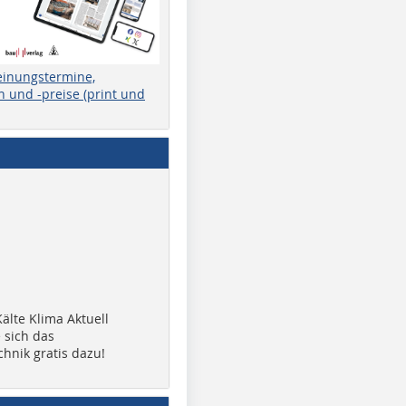
einungstermine,
 und -preise (print und
älte Klima Aktuell
 sich das
chnik gratis dazu!