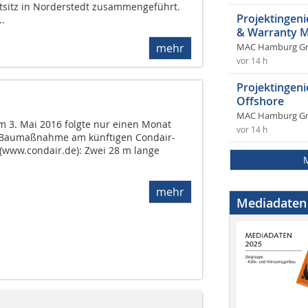
sitz in Norderstedt zusammengeführt.
Projektingeni
.
& Warranty 
mehr
MAC Hamburg 
vor 14 h
Projektingen
Offshore
MAC Hamburg 
 3. Mai 2016 folgte nur einen Monat
vor 14 h
ge Baumaßnahme am künftigen Condair-
 (www.condair.de): Zwei 28 m lange
mehr
Mediadaten