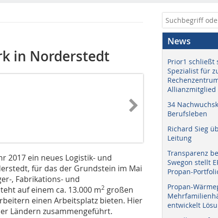
News
k in Norderstedt
Prior1 schließt 
Spezialist für 
Rechenzentrum
Allianzmitglied
34 Nachwuchskr
Berufsleben
Richard Sieg ü
Leitung
Transparenz b
hr 2017 ein neues Logistik- und
Swegon stellt 
erstedt, für das der Grundstein im Mai
Propan-Portfoli
er-, Fabrikations- und
Propan-Wärme
2
eht auf einem ca. 13.000 m
großen
Mehrfamilienhä
beitern einen Arbeitsplatz bieten. Hier
entwickelt Lös
vier Ländern zusammengeführt.