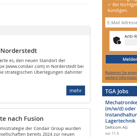
✓ Bei Nichtgef
kündigen.
Anti-R
 Norderstedt
Melden 
erte es, den neuen Standort der
e (www.condair.com) in Norderstedt bei
ie strategischen Überlegungen dahinter
Riskieren Sie eine
weitere Informatio
mehr
TGA Jobs
Mechatroniker
(m/w/d) oder
Instandhaltun
e nach Fusion
Lagertechnik
Delticom AG
msstrategie der Condair Group wurden
vor 11 h
sellschaften bereits 2024 zur neuen