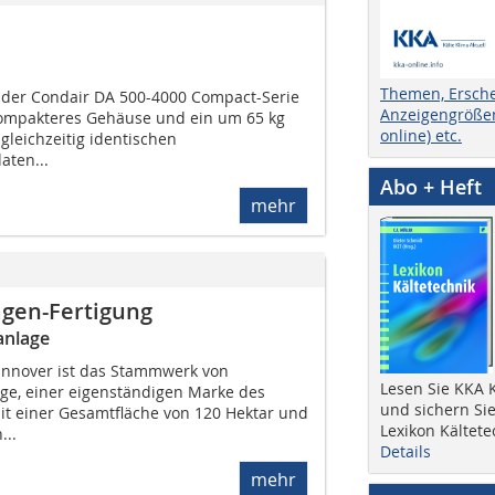
Themen, Ersch
 der Condair DA 500-4000 Compact-Serie
Anzeigengrößen
ompakteres Gehäuse und ein um 65 kg
online) etc.
 gleichzeitig identischen
aten...
Abo + Heft
mehr
agen-Fertigung
anlage
nnover ist das Stammwerk von
Lesen Sie KKA K
ge, einer eigenständigen Marke des
und sichern Sie
t einer Gesamtfläche von 120 Hektar und
Lexikon Kältete
...
Details
mehr