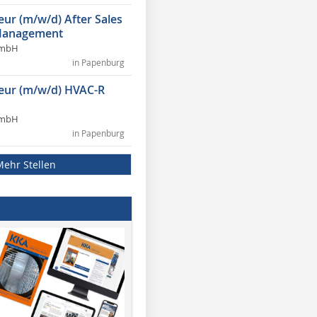
eur (m/w/d) After Sales
Management
GmbH
in Papenburg
ieur (m/w/d) HVAC-R
GmbH
in Papenburg
Mehr Stellen