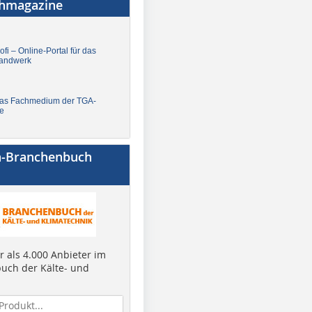
chmagazine
fi – Online-Portal für das
andwerk
Das Fachmedium der TGA-
e
a-Branchenbuch
 als 4.000 Anbieter im
uch der Kälte- und