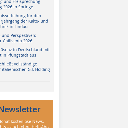
g und Freisprechung
 2026 in Springe
nisverleihung für den
erjahrgang der Kälte- und
hnik in Lindau
e und Perspektiven:
r Chillventa 2026
räsenz in Deutschland mit
 in Pfungstadt aus
hließt vollständige
italienischen G.I. Holding
Newsletter
onat kostenlose News.
ghts – auch ohne Heft-Abo.