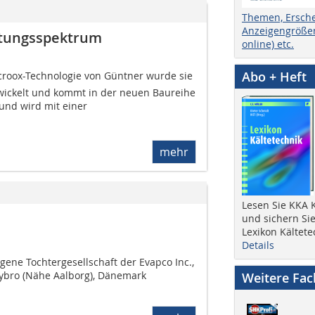
Themen, Ersch
Anzeigengrößen
istungsspektrum
online) etc.
Abo + Heft
microox-Technologie von Güntner wurde sie
twickelt und kommt in der neuen Baureihe
und wird mit einer
mehr
Lesen Sie KKA K
und sichern Sie
Lexikon Kältete
Details
gene Tochtergesellschaft der Evapco Inc.,
abybro (Nähe Aalborg), Dänemark
Weitere Fa