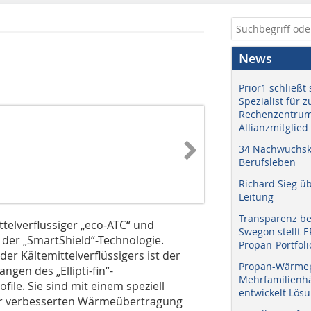
News
Prior1 schließt 
Spezialist für 
Rechenzentrum
Allianzmitglied
34 Nachwuchskr
Berufsleben
Richard Sieg ü
Leitung
Transparenz b
telverflüssiger „eco-ATC“ und
Swegon stellt 
 der „SmartShield“-Technologie.
Propan-Portfoli
r Kältemittelverflüssigers ist der
Propan-Wärme
en des „Ellipti-fin“-
Mehrfamilienhä
le. Sie sind mit einem speziell
entwickelt Lös
er verbesserten Wärmeübertragung