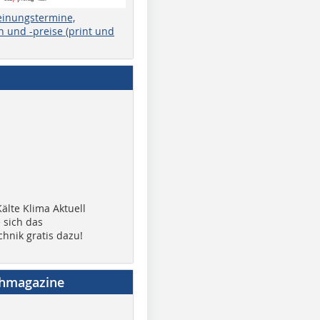
einungstermine,
 und -preise (print und
älte Klima Aktuell
 sich das
chnik gratis dazu!
chmagazine