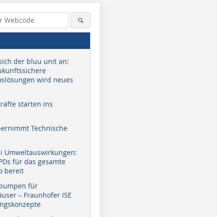
sich der bluu unit an:
zukunftssichere
slösungen wird neues
äfte starten ins
bernimmt Technische
ei Umweltauswirkungen:
EPDs für das gesamte
o bereit
pumpen für
user – Fraunhofer ISE
ungskonzepte