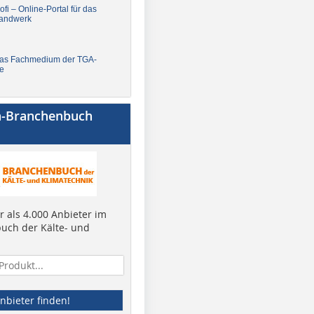
fi – Online-Portal für das
andwerk
Das Fachmedium der TGA-
e
a-Branchenbuch
 als 4.000 Anbieter im
uch der Kälte- und
nbieter finden!