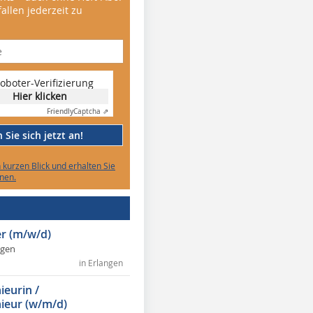
allen jederzeit zu
oboter-Verifizierung
Hier klicken
Friendly
Captcha ⇗
Sie sich jetzt an!
n kurzen Blick und erhalten Sie
nen.
r (m/w/d)
ngen
in Erlangen
ieurin /
ieur (w/m/d)