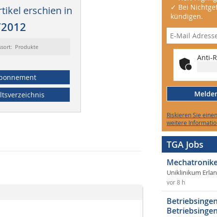
✓ Bei Nichtgef
tikel erschien in
kündigen.
/2012
ssort: Produkte
Anti-R
bonnement
Melden 
ltsverzeichnis
Riskieren Sie eine
weitere Informatio
TGA Jobs
Mechatronike
Uniklinikum Erla
vor 8 h
Betriebsingen
Betriebsingen