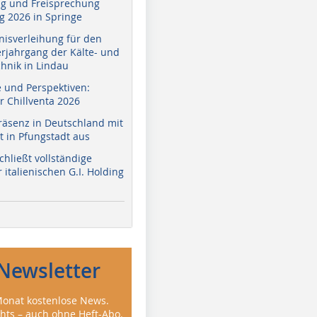
g und Freisprechung
 2026 in Springe
nisverleihung für den
erjahrgang der Kälte- und
hnik in Lindau
e und Perspektiven:
r Chillventa 2026
räsenz in Deutschland mit
 in Pfungstadt aus
hließt vollständige
italienischen G.I. Holding
Newsletter
onat kostenlose News.
ghts – auch ohne Heft-Abo.