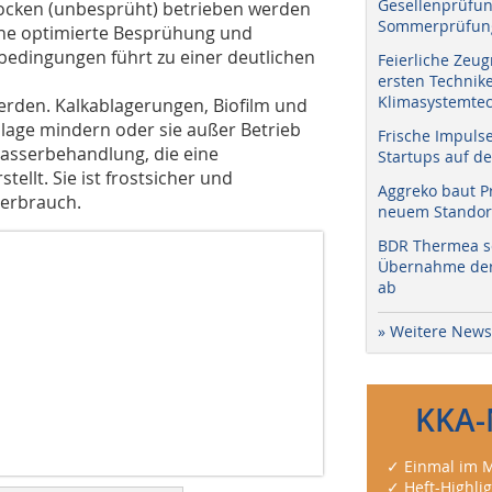
Gesellenprüfun
rocken (unbesprüht) betrieben werden
Sommerprüfung
ine optimierte Besprühung und
edingungen führt zu einer deutlichen
Feierliche Zeug
ersten Technik
Klimasystemtec
werden. Kalkablagerungen, Biofilm und
lage mindern oder sie außer Betrieb
Frische Impuls
 Wasserbehandlung, die eine
Startups auf de
ellt. Sie ist frostsicher und
Aggreko baut P
verbrauch.
neuem Standort
BDR Thermea sc
Übernahme der 
ab
» Weitere News
KKA-
✓ Einmal im M
✓ Heft-Highli