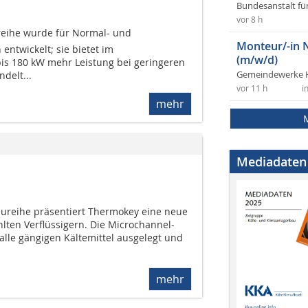
Bundesanstalt fü
vor 8 h
ureihe wurde für Normal- und
Monteur/-in 
twickelt; sie bietet im
(m/w/d)
bis 180 kW mehr Leistung bei geringeren
ndelt...
Gemeindewerke 
vor 11 h
i
mehr
Mediadaten
ureihe präsentiert Thermokey eine neue
lten Verflüssigern. Die Microchannel-
alle gängigen Kältemittel ausgelegt und
mehr