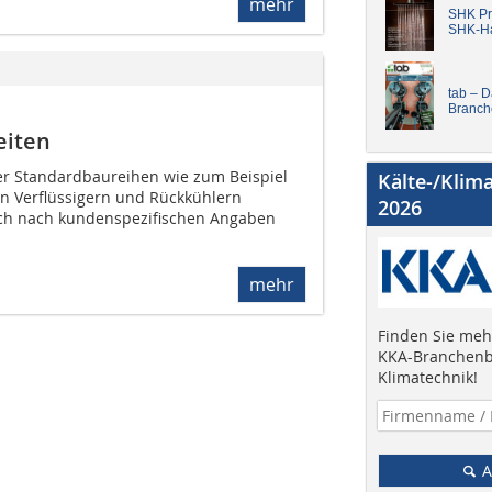
mehr
SHK Pro
SHK-H
tab – 
Branch
eiten
r Standardbaureihen wie zum Beispiel
Kälte-/Klim
en Verflüssigern und Rückkühlern
2026
uch nach kundenspezifischen Angaben
mehr
Finden Sie mehr
KKA-Branchenb
Klimatechnik!
A