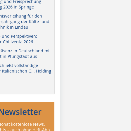
g und Freisprechung
 2026 in Springe
nisverleihung für den
erjahrgang der Kälte- und
hnik in Lindau
e und Perspektiven:
r Chillventa 2026
räsenz in Deutschland mit
 in Pfungstadt aus
hließt vollständige
italienischen G.I. Holding
Newsletter
onat kostenlose News.
ghts – auch ohne Heft-Abo.