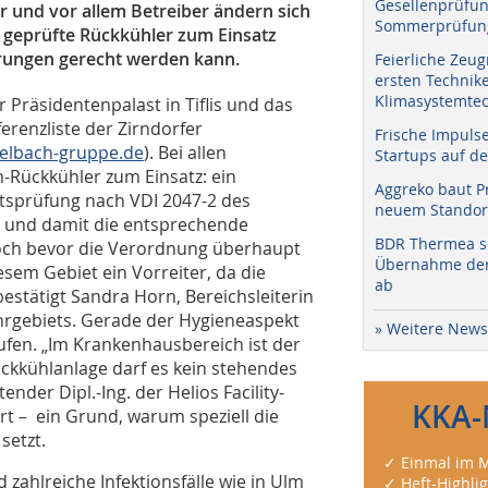
Gesellenprüfun
er und vor allem Betreiber ändern sich
Sommerprüfung
n geprüfte Rückkühler zum Einsatz
rungen gerecht werden kann.
Feierliche Zeug
ersten Technik
Klimasystemtec
Präsidentenpalast in Tiflis und das
renzliste der Zirndorfer
Frische Impuls
elbach-gruppe.de
). Bei allen
Startups auf de
Rückkühler zum Einsatz: ein
Aggreko baut P
tsprüfung nach VDI 2047-2 des
neuem Standort
st und damit die entsprechende
BDR Thermea sc
 noch bevor die Verordnung überhaupt
Übernahme der 
iesem Gebiet ein Vorreiter, da die
ab
bestätigt Sandra Horn, Bereichsleiterin
hrgebiets. Gerade der Hygieneaspekt
» Weitere News
ufen. „Im Krankenhausbereich ist der
ückkühlanlage darf es kein stehendes
nder Dipl.-Ing. der Helios Facility-
KKA-
 – ein Grund, warum speziell die
setzt.
✓ Einmal im M
zahlreiche Infektionsfälle wie in Ulm
✓ Heft-Highli