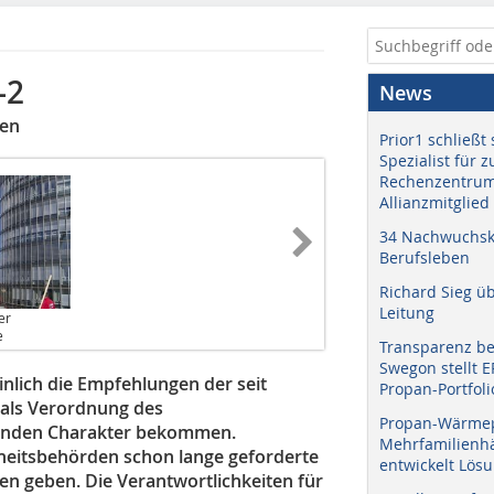
-2
News
gen
Prior1 schließt 
Spezialist für 
Rechenzentrum
Allianzmitglied
34 Nachwuchskr
Berufsleben
Richard Sieg ü
Leitung
er
e
Transparenz b
Swegon stellt 
nlich die Empfehlungen der seit
Propan-Portfoli
“ als Verordnung des
Propan-Wärme
tenden Charakter bekommen.
Mehrfamilienhä
heitsbehörden schon lange geforderte
entwickelt Lös
en geben. Die Verantwortlichkeiten für