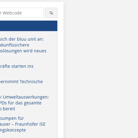
sich der bluu unit an:
zukunftssichere
slösungen wird neues
äfte starten ins
bernimmt Technische
ei Umweltauswirkungen:
EPDs für das gesamte
o bereit
pumpen für
user – Fraunhofer ISE
ungskonzepte