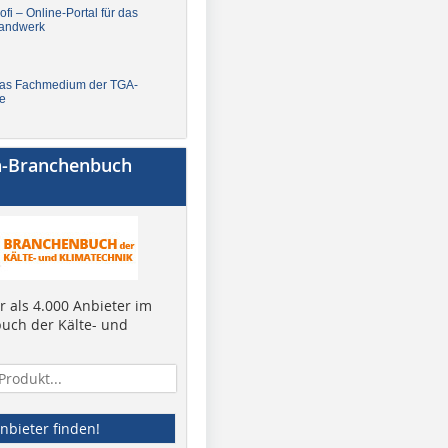
fi – Online-Portal für das
andwerk
Das Fachmedium der TGA-
e
a-Branchenbuch
 als 4.000 Anbieter im
uch der Kälte- und
nbieter finden!