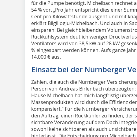
für die Pumpe benötigt. Michelbach rechnet al
54 % vor. „Pro Jahr entspricht dies einer Su
Cent pro Kilowattstunde ausgeht und mit knap
erklärt Bilgilioglu-Michelbach. Und auch in S
einsparen: Bei gleichbleibendem Volumenstrom
Rückkühlsystem deutlich weniger Druckverlus
Ventilators wird von 38,5 kW auf 28 kW gesenk
% eingespart werden können. Aufs ganze Jah
14.000 € aus.
Einsatz bei der Nürnberger V
Zahlen, die auch die Nürnberger Versicherun
Person von Andreas Birlenbach überzeugten: 
Hause Michelbach hat mich langfristig überz
Massenprodukten wird durch die Effizienz der
kompensiert.“ Für die Nürnberger Versicher
den Auftrag, einen Rückkühler zu finden, der 
sichtbare Veränderung auf dem Dach integrie
sowohl keine sichtbaren als auch unsichtbar
hinterlässt. Die Entscheidung pro Michelbac