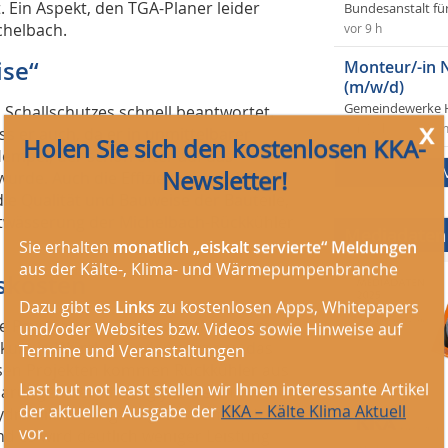
. Ein Aspekt, den TGA-Planer leider
Bundesanstalt fü
chelbach.
vor 9 h
ise“
Monteur/-in 
(m/w/d)
Gemeindewerke 
 Schallschutzes schnell beantwortet.
x
vor 12 h
i
ss er auch, da er in unmittelbarer
Holen Sie sich den kostenlosen KKA-
empel, der schon öfter auf das
Newsletter!
rde. Auch die Effizienz der Anlage
die Qualität und Bauweise der Bauteile,
Entwässerung der Michelbach-Rückkühler
Mediadaten
Sie erhalten
monatlich „eiskalt servierte“ Meldungen
aus der Kälte-, Klima- und Wärmepumpenbranche
skosten
Dazu gibt es
Links
zu kostenlosen Apps, Whitepapers
 Psychiatrie in Tauberbischofsheim,
und/oder Websites bzw. Videos sowie Hinweise auf
nikum in Würzburg oder ganz neu das
Termine und Veranstaltungen
iesen Projekten kommen Rückkühler aus
Last but not least stellen wir Ihnen interessante Artikel
arungen bei einem glykolfreien
der aktuellen Ausgabe der
KKA – Kälte Klima Aktuell
ydraulik ist ein geringer Volumenstrom
vor.
nd es wird deutlich weniger Leistung