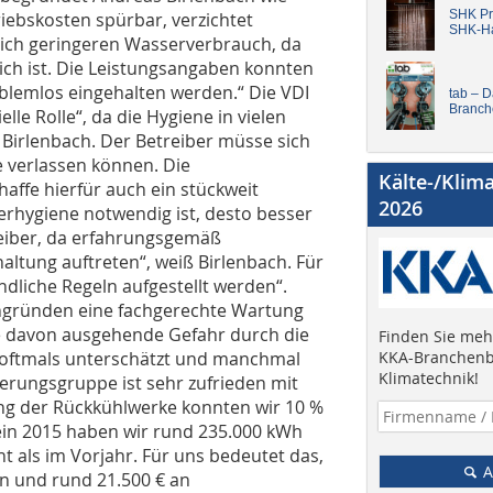
SHK Pro
iebskosten spürbar, verzichtet
SHK-H
lich geringeren Wasserverbrauch, da
ch ist. Die Leistungsangaben konnten
lemlos eingehalten werden.“ Die VDI
tab – 
Branch
lle Rolle“, da die Hygiene in vielen
 Birlenbach. Der Betreiber müsse sich
e verlassen können. Die
Kälte-/Klim
affe hierfür auch ein stückweit
2026
erhygiene notwendig ist, desto besser
reiber, da erfahrungsgemäß
altung auftreten“, weiß Birlenbach. Für
indliche Regeln aufgestellt werden“.
engründen eine fachgerechte Wartung
e davon ausgehende Gefahr durch die
Finden Sie mehr
 oftmals unterschätzt und manchmal
KKA-Branchenb
Klimatechnik!
erungsgruppe ist sehr zufrieden mit
ng der Rückkühlwerke konnten wir 10 %
ein 2015 haben wir rund 235.000 kWh
 als im Vorjahr. Für uns bedeutet das,
A
en und rund 21.500 € an