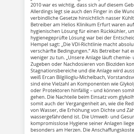
2010 war es wichtig, dass sich auf diesem Gebi
Allerdings legt sie auch den Finger in die Wu
verbindliche Gesetze hinsichtlich nasser Kühl
Betreiber am Helios Klinikum Erfurt waren auf
hygienischen Lösung für einen Rückkühler, um
hygienegeprüfte Lösung war bei der Entschei
Hempel sagt: „Die VDI-Richtlinie macht absol
verschärfte Bedingungen.“ Als Betreiber hat 
weniger zu tun. „Unsere Anlage läuft chemie- u
Zugeben oder Nachdosieren von Bioziden kom
Stagnationsbereiche und die Anlage wird auss
weiß Ercan Bilgilioglu-Michelbach, Vorstand
sind eine Vielzahl an Komponenten wie Glykol
oder Protektoren hinfällig – und können somit
gehen. Die Nachteile beim Einsatz vom glyko
somit auch der Vergangenheit an, wie die R
von Wasser, die Erhöhung von Dichte und Zähi
wassergefährdend ist. Die Umwelt- und Gesund
kompromisslose Hygiene seiner Anlagen liegen
besonders am Herzen. Die Anschaffungskosten