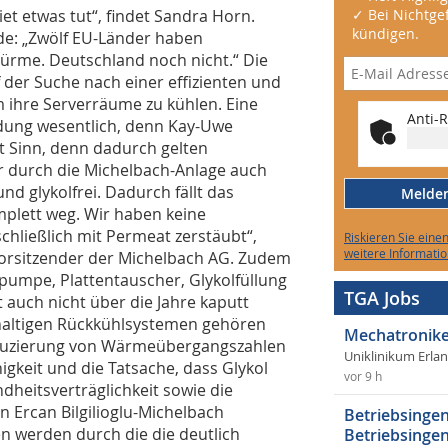
et etwas tut“, findet Sandra Horn.
✓ Bei Nichtgef
kündigen.
nde: „Zwölf EU-Länder haben
türme. Deutschland noch nicht.“ Die
 der Suche nach einer effizienten und
 ihre Serverräume zu kühlen. Eine
Anti-R
dung wesentlich, denn Kay-Uwe
ut Sinn, denn dadurch gelten
er durch die Michelbach-Anlage auch
nd glykolfrei. Dadurch fällt das
Melden 
plett weg. Wir haben keine
chließlich mit Permeat zerstäubt“,
Riskieren Sie eine
weitere Informatio
svorsitzender der Michelbach AG. Zudem
pumpe, Plattentauscher, Glykolfüllung
TGA Jobs
 auch nicht über die Jahre kaputt
lhaltigen Rückkühlsystemen gehören
Mechatronike
eduzierung von Wärmeübergangszahlen
Uniklinikum Erla
gkeit und die Tatsache, dass Glykol
vor 9 h
heitsverträglichkeit sowie die
 Ercan Bilgilioglu-Michelbach
Betriebsingen
 werden durch die die deutlich
Betriebsingen