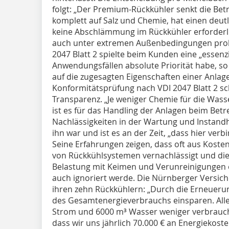
folgt: „Der Premium-Rückkühler senkt die Betr
komplett auf Salz und Chemie, hat einen deut
keine Abschlämmung im Rückkühler erforderli
auch unter extremen Außenbedingungen prob
2047 Blatt 2 spielte beim Kunden eine „essenzie
Anwendungsfällen absolute Priorität habe, so
auf die zugesagten Eigenschaften einer Anlag
Konformitätsprüfung nach VDI 2047 Blatt 2 sch
Transparenz. „Je weniger Chemie für die Wass
ist es für das Handling der Anlagen beim Bet
Nachlässigkeiten in der Wartung und Instandh
ihn war und ist es an der Zeit, „dass hier verb
Seine Erfahrungen zeigen, dass oft aus Kost
von Rückkühlsystemen vernachlässigt und di
Belastung mit Keimen und Verunreinigungen
auch ignoriert werde. Die Nürnberger Versich
ihren zehn Rückkühlern: „Durch die Erneueru
des Gesamtenergieverbrauchs einsparen. All
Strom und 6000 m³ Wasser weniger verbraucht
dass wir uns jährlich 70.000 € an Energiekost