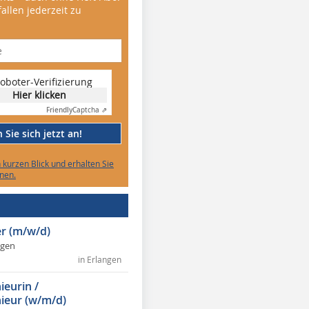
allen jederzeit zu
oboter-Verifizierung
Hier klicken
Friendly
Captcha ⇗
Sie sich jetzt an!
n kurzen Blick und erhalten Sie
nen.
r (m/w/d)
ngen
in Erlangen
ieurin /
ieur (w/m/d)