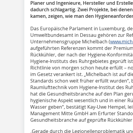
Planer und Ingenieure, Hersteller und Erstell
dadurch schlagartig. Zwei Projekte, bei dene
kamen, zeigen, wie man den Hygieneanforde
Das Europäische Parlament in Luxemburg, der 
Umweltbundesamt in Dessau gehören zur Refe
Unternehmensgruppe Michelbach (
www.mich
aufgeführten Referenzen kommt der Premium-
Rückkühler, der nach der Hygiene-Konformitä
Hygiene-Instituts des Ruhrgebietes geprüft i
Richtlinie von morgen schon heute erfüllt –
im Gesetz verankert ist. „Michelbach ist auf d
Standards schon weit früher erfüllt wurden“, 
Raumlufttechnik vom Hygiene-Institut des Ru
hat die Gesundheitsbranche auf den Plan ger
hygienische Aspekt wesentlich und in einer R
Wasser geben“, bestätigt Kay-Uwe Hempel, leite
Management Mitte GmbH am Erfurter Standort
Gesundheitsbranche auf geprüfte Rückkühler 
„Gerade durch die Legionellenproblematik und 