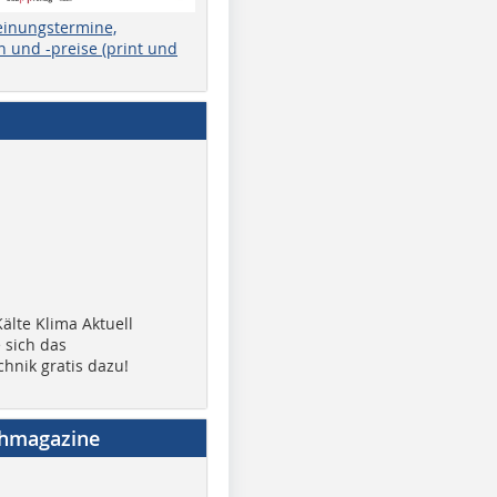
einungstermine,
 und -preise (print und
älte Klima Aktuell
 sich das
chnik gratis dazu!
chmagazine