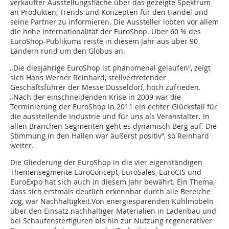
verkaufter Ausstellungsfläche über das gezeigte Spektrum
an Produkten, Trends und Konzepten für den Handel und
seine Partner zu informieren. Die Aussteller lobten vor allem
die hohe Internationalität der EuroShop. Über 60 % des
EuroShop-Publikums reiste in diesem Jahr aus über 90
Ländern rund um den Globus an.
„Die diesjährige EuroShop ist phänomenal gelaufen“, zeigt
sich Hans Werner Reinhard, stellvertretender
Geschäftsführer der Messe Düsseldorf, hoch zufrieden.
„Nach der einschneidenden Krise in 2009 war die
Terminierung der EuroShop in 2011 ein echter Glücksfall für
die ausstellende Industrie und für uns als Veranstalter. In
allen Branchen-Segmenten geht es dynamisch Berg auf. Die
Stimmung in den Hallen war äußerst positiv“, so Reinhard
weiter.
Die Gliederung der EuroShop in die vier eigenständigen
Themensegmente EuroConcept, EuroSales, EuroCIS und
EuroExpo hat sich auch in diesem Jahr bewährt. Ein Thema,
dass sich erstmals deutlich erkennbar durch alle Bereiche
zog, war Nachhaltigkeit.Von energiesparenden Kühlmöbeln
über den Einsatz nachhaltiger Materialien in Ladenbau und
bei Schaufensterfiguren bis hin zur Nutzung regenerativer