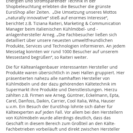
Energien und stromsparender Technik in der
Shopbeleuchtung erlebten die Besucher die grünste
EuroShop aller Zeiten. „Die Umsetzung unseres Mottos
„naturally innovative“ stieß auf enormes Interesse“,
berichtet z.B. Tiziana Raiteri, Marketing & Communication
Manager beim italienischen Kühlmöbel- und -
anlagenhersteller Arneg. „Die Fachbesucher ließen sich
detailliert über unsere neuesten umweltfreundlichen
Produkte, Services und Technologien informieren. An jedem
Messetag konnten wir rund 1000 Besucher auf unserem
Messestand begrüßen“, so Raiteri weiter.
Die für Kälteanlagenbauer interessanten Hersteller und
Produkte waren übersichtlich in zwei Hallen gruppiert. Hier
präsentierten nahezu alle namhaften Hersteller von
Kühlmöbeln und der dazu gehörenden Kältetechnik im
Supermarkt ihre Produkte und Dienstleistungen. Hierzu
zählten z.B. Firmen wie Arneg, Güntner, Eckelmann, Epta,
Carel, Danfoss, Daikin, Carrier, Cool Italia, Wiha, Hauser
u.v.m. Ein Besuch der EuroShop lohnte sich daher für
Kälteexperten auf jeden Fall. Vor allem bei den Herstellern
von Kühlmöbeln wurde allerdings deutlich, dass das
Geschäft in diesem Bereich zum Großteil an den Kälte-
Fachbetrieben vorbeiläuft und direkt zwischen Hersteller