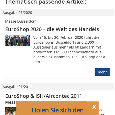
Thematisch passende Artikel:
Ausgabe 01/2020
Messe Düsseldorf
EuroShop 2020 – die Welt des Handels
Vom 16. bis 20. Februar 2020 führt die
EuroShop in Düsseldorf rund 2.300
Aussteller aus mehr als 60 Ländern mit
erwarteten 114.000 Fachbesuchern aus
aller Welt zusammen. Die EuroShop deckt
den...
mehr
Ausgabe 01/2011
EuroShop & ISH/Aircontec 2011
Messen locken mit Energiespar-Lösungen
x
Holen Sie sich den
Das Jahr 2011 ist noch jung, doch schon
werfen die ersten Höhepunkte des Jahres