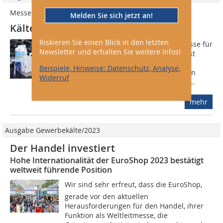
Messe
Melden Sie sich jetzt an!
Kältetechnik auf der EuroShop
Riskieren Sie einen Blick in den letzten
Die EuroShop, die weltgrößte Fachmesse für
Newsletter und erhalten Sie weitere Infos!
den Investitionsbedarf des Handels, ist
nach fünf Tagen am 09. März 2017 in
Beispiele, Hinweise: Datenschutz, Analyse,
Düsseldorf mit dem besten Ergebnis in
Widerruf
ihrer 50-jährigen Geschichte zu Ende...
mehr
Ausgabe Gewerbekälte/2023
Der Handel investiert
Hohe Internationalität der EuroShop 2023 bestätigt
weltweit führende Position
Wir sind sehr erfreut, dass die EuroShop,
gerade vor den aktuellen
Herausforderungen für den Handel, ihrer
Funktion als Weltleitmesse, die