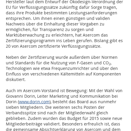
Hersteller laut dem Entwurf der Ökodesign-Verordnung der
EU für Verflüssigungssätze zukünftig dafür Sorge tragen,
dass ihre Produkte bestimmten Leistungsanforderungen
entsprechen. Um ihnen einen günstigen und validen
Nachweis über die Einhaltung dieser Vorgaben zu
ermöglichen, für Transparenz zu sorgen und
Marktüberwachung zu erleichtern, hat Asercom das
Zertifizierungsprogramm ins Leben gerufen. Bislang gibt es
20 von Asercom zertifizierte Verflüssigungssätze.
Neben der Zertifizierung wurde außerdem über Normen
und Standards für die Nutzung von F-Gasen und CO
,
2
Technologien wie etwa Frequenzumrichter und über den
Einfluss von verschiedenen Kältemitteln auf Komponenten
diskutiert.
Auch im Asercom-Vorstand ist Bewegung: Mit der Wahl von
Giovanni Dorin, Leiter Marketing und Kommunikation bei
Dorin (
www.dorin.com
), besteht das Board aus nunmehr
sieben Mitgliedern. Die weiteren sechs Posten der
Verbandsspitze sind nach der Mitgliederwahl gleich
geblieben. Zudem wurden das Budget für 2015 sowie neue
Mitgliederbeiträge validiert. Besonders erfreulich ist, dass
die gemeinsame Absichtserklärung von Asercom und dem