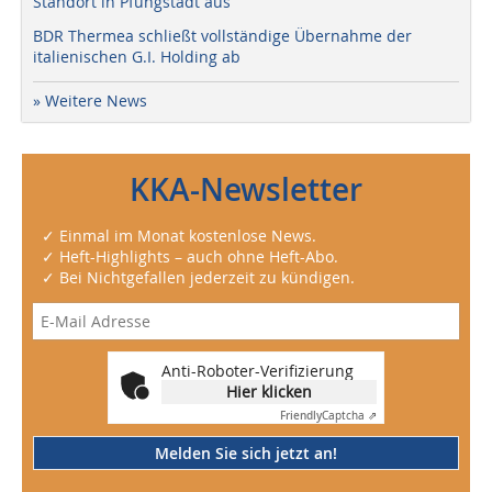
Standort in Pfungstadt aus
BDR Thermea schließt vollständige Übernahme der
italienischen G.I. Holding ab
» Weitere News
KKA-Newsletter
✓ Einmal im Monat kostenlose News.
✓ Heft-Highlights – auch ohne Heft-Abo.
✓ Bei Nichtgefallen jederzeit zu kündigen.
Anti-Roboter-Verifizierung
Hier klicken
Friendly
Captcha ⇗
Melden Sie sich jetzt an!