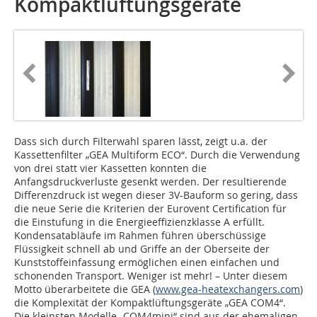
Kompaktlüftungsgeräte
Dass sich durch Filterwahl sparen lässt, zeigt u.a. der
Kassettenfilter „GEA Multiform ECO“. Durch die Verwendung
von drei statt vier Kassetten konnten die
Anfangsdruckverluste gesenkt werden. Der resultierende
Differenzdruck ist wegen dieser 3V-Bauform so gering, dass
die neue Serie die Kriterien der Eurovent Certification für
die Einstufung in die Energieeffizienzklasse A erfüllt.
Kondensatabläufe im Rahmen führen überschüssige
Flüssigkeit schnell ab und Griffe an der Oberseite der
Kunststoffeinfassung ermöglichen einen einfachen und
schonenden Transport. Weniger ist mehr! – Unter diesem
Motto überarbeitete die GEA (
www.gea-heatexchangers.com
)
die Komplexität der Kompaktlüftungsgeräte „GEA COM4“.
Die kleinsten Modelle „COM4mini“ sind aus der ehemaligen