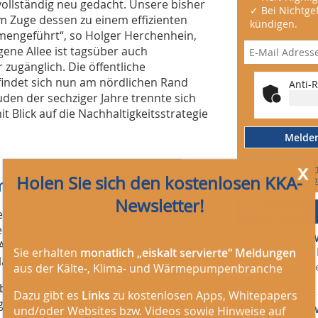
ollständig neu gedacht. Unsere bisher
✓ Bei Nichtgef
m Zuge dessen zu einem effizienten
kündigen.
engeführt“, so Holger Herchenhein,
gene Allee ist tagsüber auch
ugänglich. Die öffentliche
findet sich nun am nördlichen Rand
Anti-R
en der sechziger Jahre trennte sich
Blick auf die Nachhaltigkeitsstrategie
Melden 
x
Riskieren Sie eine
Holen Sie sich den kostenlosen KKA-
n modernem Umfeld
weitere Informatio
Newsletter!
TGA Jobs
ten Standorten eine klimaneutrale
reits jetzt erreicht werden: „Wir
Projektleite
-Anlage und decken weitere Bedarfe mit
Sie erhalten
monatlich „eiskalt servierte“ Meldungen
Energetische
lärt Herchenhein.
aus der Kälte-, Klima- und Wärmepumpenbranche
Allbau Manageme
vor 7 h
äudeleittechnik sowie ein
Dazu gibt es
Links
zu kostenlosen Apps, Whitepapers
gement sind Bestandteil des
Bauleiter (m/
und/oder Websites bzw. Videos sowie Hinweise auf