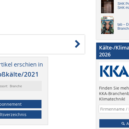
SHK Pro
SHK-H
tab – 
Branch
Kälte-/Klim
2026
tikel erschien in
oßkälte/2021
ssort: Branche
Finden Sie mehr
KKA-Branchenb
Klimatechnik!
bonnement
ltsverzeichnis
A