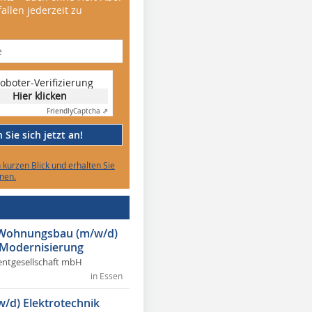
allen jederzeit zu
oboter-Verifizierung
Hier klicken
Friendly
Captcha ⇗
Sie sich jetzt an!
n kurzen Blick und erhalten Sie
nen.
r Wohnungsbau (m/w/d)
 Modernisierung
ntgesellschaft mbH
in Essen
w/d) Elektrotechnik