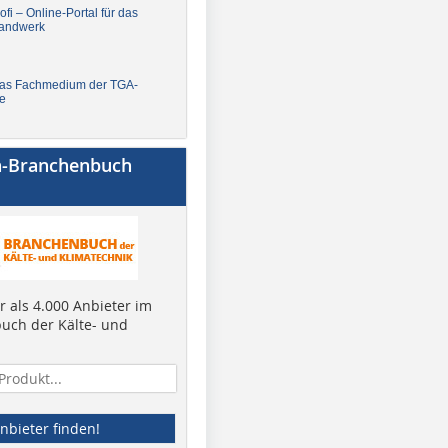
fi – Online-Portal für das
andwerk
Das Fachmedium der TGA-
e
a-Branchenbuch
 als 4.000 Anbieter im
uch der Kälte- und
nbieter finden!