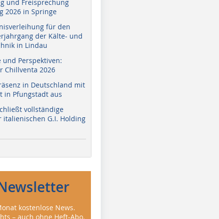
g und Freisprechung
 2026 in Springe
nisverleihung für den
erjahrgang der Kälte- und
hnik in Lindau
e und Perspektiven:
r Chillventa 2026
räsenz in Deutschland mit
 in Pfungstadt aus
hließt vollständige
italienischen G.I. Holding
Newsletter
onat kostenlose News.
ghts – auch ohne Heft-Abo.