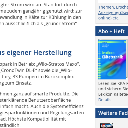
tigter Strom wird am Standort durch
Themen, Ersch
me zudem ganzjährig genutzt wird: zur
Anzeigengrößen
andlung in Kälte zur Kühlung in den
online) etc.
 ausschließlich als „grüner Strom“
Abo + Heft
s eigener Herstellung
ark in Betrieb: „Wilo-Stratos Maxo“,
 „CronoTwin DL-E“ sowie die „Wilo-
actory, 33 Pumpen im Bürokomplex
ng zum Einsatz.
Lesen Sie KKA K
und sichern Sie
ehmen ganz auf smarte Produkte. Die
Lexikon Kältete
lbsterklärende Benutzeroberfläche
Details
einfach macht. Auch die Systemeffizienz
ergiesparfunktionen und Regelungsarten
Weitere Fa
ad. Höchste Kompatibilität mit
ständlich.