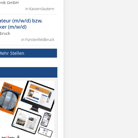
chnik GmbH
in Kaiserslautern
lateur (m/w/d) bzw.
ker (m/w/d)
dbruck
in Fürstenfeldbruck
Mehr Stellen