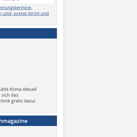
einungstermine,
 und -preise (print und
älte Klima Aktuell
 sich das
chnik gratis dazu!
chmagazine