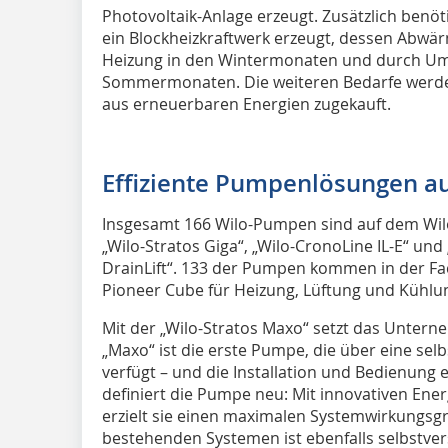
Photovoltaik-Anlage erzeugt. Zusätzlich benö
ein Blockheizkraftwerk erzeugt, dessen Abwär
Heizung in den Wintermonaten und durch Umw
Sommermonaten. Die weiteren Bedarfe werden
aus erneuerbaren Energien zugekauft.
Effiziente Pumpenlösungen au
Insgesamt 166 Wilo-Pumpen sind auf dem Wilop
„Wilo-Stratos Giga“, „Wilo-CronoLine IL-E“ und
DrainLift“. 133 der Pumpen kommen in der F
Pioneer Cube für Heizung, Lüftung und Kühlu
Mit der „Wilo-Stratos Maxo“ setzt das Untern
„Maxo“ ist die erste Pumpe, die über eine se
verfügt – und die Installation und Bedienung 
definiert die Pumpe neu: Mit innovativen En
erzielt sie einen maximalen Systemwirkungsgr
bestehenden Systemen ist ebenfalls selbstver