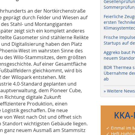
Gesellenprüfun
Sommerprüfung
 Jahrhunderts an der Nortkirchenstraße
Feierliche Zeug
e geprägt durch Felder und Wiesen auf
ersten Technik
 des Stahl- und Montangiganten
Klimasystemtec
päter zeigt sich ein komplett anderes
tellte Gasometer sind stählerne Relikte
Frische Impuls
Startups auf de
und Digitalisierung haben den Platz
Phoenix-West im wahrsten Sinne des
Aggreko baut P
u des Wilo-Stammsitzes, dem größten
neuem Standort
nsgeschichte. Auf einer Gesamtfläche
BDR Thermea sc
ußballfeldern gleichkommt, wird bis
Übernahme der 
 der Wilopark entstehen. Mit
ab
ustrie 4.0-Standard geplanten und
Hauptverwaltung, dem Pioneer Cube,
» Weitere News
in Richtung digitale Zukunft
effizientere Produktion, einen
e Logistik geschaffen. Die neue
KKA-
e von West nach Ost und öffnet sich
n Standort wichtigsten Gebäude liegen.
✓ Einmal im M
 von ganz neuem Ausmaß am Stammsitz
✓ Heft-Highli