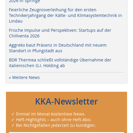
2026 in Springe
Feierliche Zeugnisverleihung für den ersten
Technikerjahrgang der Kälte- und Klimasystemtechnik in
Lindau
Frische Impulse und Perspektiven: Startups auf der
Chillventa 2026
Aggreko baut Präsenz in Deutschland mit neuem
Standort in Pfungstadt aus
BDR Thermea schließt vollständige Übernahme der
italienischen G.I. Holding ab
» Weitere News
KKA-Newsletter
✓ Einmal im Monat kostenlose News.
✓ Heft-Highlights – auch ohne Heft-Abo.
✓ Bei Nichtgefallen jederzeit zu kündigen.