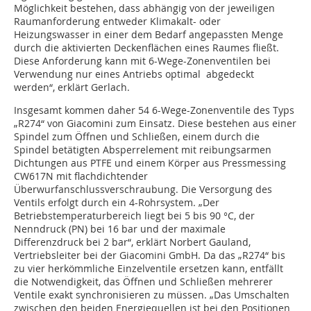
Möglichkeit bestehen, dass abhängig von der jeweiligen
Raumanforderung entweder Klimakalt- oder
Heizungswasser in einer dem Bedarf angepassten Menge
durch die aktivierten Deckenflächen eines Raumes fließt.
Diese Anforderung kann mit 6-Wege-Zonenventilen bei
Verwendung nur eines Antriebs optimal abgedeckt
werden“, erklärt Gerlach.
Insgesamt kommen daher 54 6-Wege-Zonenventile des Typs
„R274“ von Giacomini zum Einsatz. Diese bestehen aus einer
Spindel zum Öffnen und Schließen, einem durch die
Spindel betätigten Absperrelement mit reibungsarmen
Dichtungen aus PTFE und einem Körper aus Pressmessing
CW617N mit flachdichtender
Überwurfanschlussverschraubung. Die Versorgung des
Ventils erfolgt durch ein 4-Rohrsystem. „Der
Betriebstemperaturbereich liegt bei 5 bis 90 °C, der
Nenndruck (PN) bei 16 bar und der maximale
Differenzdruck bei 2 bar“, erklärt Norbert Gauland,
Vertriebsleiter bei der Giacomini GmbH. Da das „R274“ bis
zu vier herkömmliche Einzelventile ersetzen kann, entfällt
die Notwendigkeit, das Öffnen und Schließen mehrerer
Ventile exakt synchronisieren zu müssen. „Das Umschalten
zwischen den beiden Energiequellen ist bei den Positionen