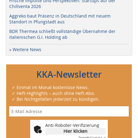
Frische Impulse und Perspektiven: Startups auf der
Chillventa 2026
Aggreko baut Präsenz in Deutschland mit neuem
Standort in Pfungstadt aus
BDR Thermea schließt vollständige Übernahme der
italienischen G.I. Holding ab
» Weitere News
KKA-Newsletter
✓ Einmal im Monat kostenlose News.
✓ Heft-Highlights – auch ohne Heft-Abo.
✓ Bei Nichtgefallen jederzeit zu kündigen.
Anti-Roboter-Verifizierung
Hier klicken
Friendly
Captcha ⇗