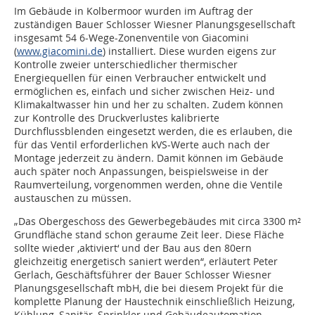
Im Gebäude in Kolbermoor wurden im Auftrag der
zuständigen Bauer Schlosser Wiesner Planungsgesellschaft
insgesamt 54 6-Wege-Zonenventile von Giacomini
(
www.giacomini.de
) installiert. Diese wurden eigens zur
Kontrolle zweier unterschiedlicher thermischer
Energiequellen für einen Verbraucher entwickelt und
ermöglichen es, einfach und sicher zwischen Heiz- und
Klimakaltwasser hin und her zu schalten. Zudem können
zur Kontrolle des Druckverlustes kalibrierte
Durchflussblenden eingesetzt werden, die es erlauben, die
für das Ventil erforderlichen kVS-Werte auch nach der
Montage jederzeit zu ändern. Damit können im Gebäude
auch später noch Anpassungen, beispielsweise in der
Raumverteilung, vorgenommen werden, ohne die Ventile
austauschen zu müssen.
„Das Obergeschoss des Gewerbegebäudes mit circa 3300 m²
Grundfläche stand schon geraume Zeit leer. Diese Fläche
sollte wieder ‚aktiviert‘ und der Bau aus den 80ern
gleichzeitig energetisch saniert werden“, erläutert Peter
Gerlach, Geschäftsführer der Bauer Schlosser Wiesner
Planungsgesellschaft mbH, die bei diesem Projekt für die
komplette Planung der Haustechnik einschließlich Heizung,
Kühlung, Sanitär, Sprinkler und Gebäudeautomation