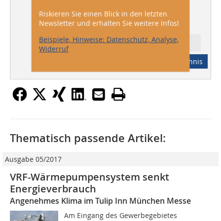
Remko
Riskieren Sie einen Blick in den letzten
Newsletter und erhalten Sie weitere Infos!
Beispiele, Hinweise: Datenschutz, Analyse,
Ressort: Technik
Widerruf
Abonnement
Inhaltsverzeichnis
Thematisch passende Artikel:
Ausgabe 05/2017
VRF-Wärmepumpensystem senkt
Energieverbrauch
Angenehmes Klima im Tulip Inn München Messe
Am Eingang des Gewerbegebietes