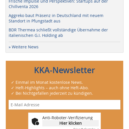
Frische Impulse und Perspektiven: Startups auf der
Chillventa 2026
Aggreko baut Präsenz in Deutschland mit neuem
Standort in Pfungstadt aus
BDR Thermea schließt vollständige Übernahme der
italienischen G.I. Holding ab
» Weitere News
KKA-Newsletter
✓ Einmal im Monat kostenlose News.
✓ Heft-Highlights – auch ohne Heft-Abo.
✓ Bei Nichtgefallen jederzeit zu kündigen.
Anti-Roboter-Verifizierung
Hier klicken