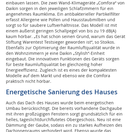
einbauen lassen. Die zwei Wand-Klimageräte „Comfora“ von
Daikin sorgen in den jeweiligen Schlafzimmern für ein
angenehmes Raumklima. Ein antibakterieller Partikelfilter
erfasst Allergene wie Pollen und Hausstaubmilben und
sorgt so für saubere Luftverhältnisse. Das Modell ist mit
einem äußerst geringen Schallpegel von bis zu 19 dB(A)
kaum hörbar. „Es hat schon seinen Grund, warum das Gerät
Stiftung Warentest Testsieger geworden ist“, so Stoikos.
Ebenfalls zur Optimierung der Raumluftqualität wurde in
den Wohnzimmern je eine Daikin „Stylish“-Einheit
eingebaut. Die innovativen Funktionen des Geräts sorgen
für beste Raumluftqualität bei gleichzeitig hoher
Energieeffizienz. Zugleich ist es eines der kompaktesten
Modelle auf dem Markt und ebenso wie die Comfora
praktisch nicht hörbar.
Energetische Sanierung des Hauses
Auch das Dach des Hauses wurde beim energetischen
Umbau berücksichtigt. Die bereits vorhandene Dachgaube
mit ihren großzügigen Fenstern sorgt grundsätzlich für ein
helles, tageslichtdurchflutetes Obergeschoss. Neu ist eine
Dämmung der Gaube, sodass ein zu starkes Aufheizen des
Dachinnenraums verhindert wird. Ebenso wurde das