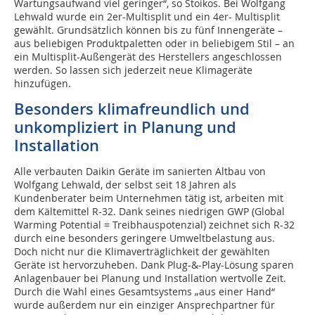
Wartungsaufwand viel geringer“, so Stoikos. Bei Wolfgang
Lehwald wurde ein 2er-Multisplit und ein 4er- Multisplit
gewählt. Grundsätzlich können bis zu fünf Innengeräte –
aus beliebigen Produktpaletten oder in beliebigem Stil – an
ein Multisplit-Außengerät des Herstellers angeschlossen
werden. So lassen sich jederzeit neue Klimageräte
hinzufügen.
Besonders klimafreundlich und
unkompliziert in Planung und
Installation
Alle verbauten Daikin Geräte im sanierten Altbau von
Wolfgang Lehwald, der selbst seit 18 Jahren als
Kundenberater beim Unternehmen tätig ist, arbeiten mit
dem Kältemittel R-32. Dank seines niedrigen GWP (Global
Warming Potential = Treibhauspotenzial) zeichnet sich R-32
durch eine besonders geringere Umweltbelastung aus.
Doch nicht nur die Klimaverträglichkeit der gewählten
Geräte ist hervorzuheben. Dank Plug-&-Play-Lösung sparen
Anlagenbauer bei Planung und Installation wertvolle Zeit.
Durch die Wahl eines Gesamtsystems „aus einer Hand“
wurde außerdem nur ein einziger Ansprechpartner für