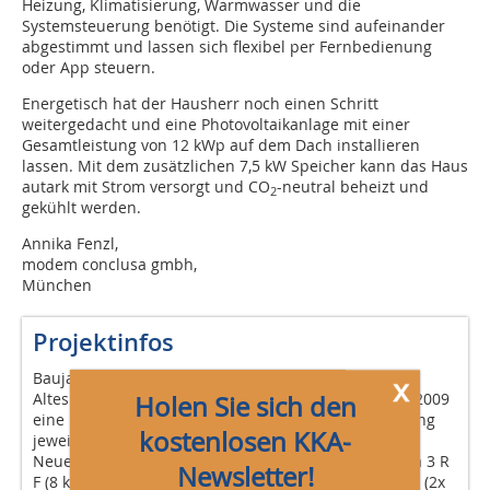
Heizung, Klimatisierung, Warmwasser und die
Systemsteuerung benötigt. Die Systeme sind aufeinander
abgestimmt und lassen sich flexibel per Fernbedienung
oder App steuern.
Energetisch hat der Hausherr noch einen Schritt
weitergedacht und eine Photovoltaikanlage mit einer
Gesamtleistung von 12 kWp auf dem Dach installieren
lassen. Mit dem zusätzlichen 7,5 kW Speicher kann das Haus
autark mit Strom versorgt und CO
-neutral beheizt und
2
gekühlt werden.
Annika Fenzl,
modem conclusa gmbh,
München
Projektinfos
Baujahr: 1960
x
Altes Heizsystem: Ursprünglich Ölheizung, dann ab 2009
Holen Sie sich den
eine Hochtemperatur-Wärmepumpe, Wärmeverteilung
kostenlosen KKA-
jeweils über Heizkörper, Leistung 16 kW
Neues Heiz-/Klimasystem (Leistung): Daikin Altherma 3 R
Newsletter!
F (8 kW), Daikin Altherma 3 R W (6 kW), Daikin Perfera (2x