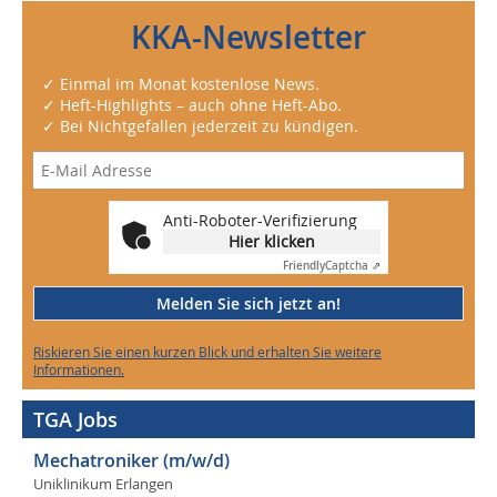
KKA-Newsletter
✓ Einmal im Monat kostenlose News.
✓ Heft-Highlights – auch ohne Heft-Abo.
✓ Bei Nichtgefallen jederzeit zu kündigen.
Anti-Roboter-Verifizierung
Hier klicken
Friendly
Captcha ⇗
Melden Sie sich jetzt an!
Riskieren Sie einen kurzen Blick und erhalten Sie weitere
Informationen.
TGA Jobs
Mechatroniker (m/w/d)
Uniklinikum Erlangen