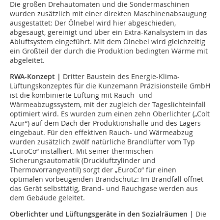
Die großen Drehautomaten und die Sondermaschinen
wurden zusätzlich mit einer direkten Maschinenabsaugung
ausgestattet: Der Ölnebel wird hier abgeschieden,
abgesaugt, gereinigt und über ein Extra-Kanalsystem in das
Abluftsystem eingeführt. Mit dem Ölnebel wird gleichzeitig
ein Großteil der durch die Produktion bedingten Wärme mit
abgeleitet.
RWA-Konzept |
Dritter Baustein des Energie-Klima-
Lüftungskonzeptes für die Kunzemann Präzisionsteile GmbH
ist die kombinierte Lüftung mit Rauch- und
Wärmeabzugssystem, mit der zugleich der Tageslichteinfall
optimiert wird. Es wurden zum einen zehn Oberlichter („Colt
Azur“) auf dem Dach der Produktionshalle und des Lagers
eingebaut. Für den effektiven Rauch- und Wärmeabzug
wurden zusätzlich zwölf natürliche Brandlüfter vom Typ
„EuroCo“ installiert. Mit seiner thermischen
Sicherungsautomatik (Druckluftzylinder und
Thermovorrangventil) sorgt der „EuroCo“ für einen
optimalen vorbeugenden Brandschutz: Im Brandfall öffnet
das Gerät selbsttätig, Brand- und Rauchgase werden aus
dem Gebäude geleitet.
Oberlichter und Lüftungsgeräte in den Sozialräumen |
Die