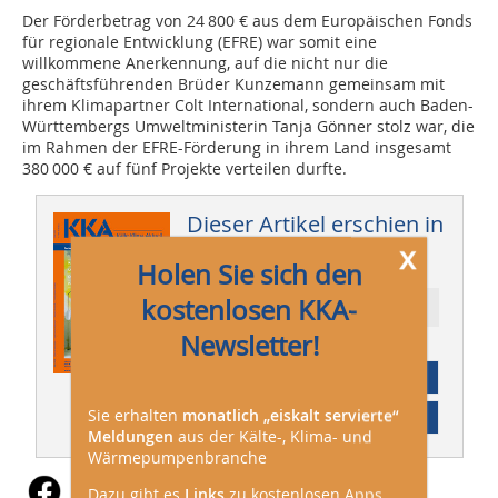
Der Förderbetrag von 24 800 € aus dem Europäischen Fonds
für regionale Entwicklung (EFRE) war somit eine
willkommene Anerkennung, auf die nicht nur die
geschäftsführenden Brüder Kunzemann gemeinsam mit
ihrem Klimapartner Colt International, sondern auch Baden-
Württembergs Umweltministerin Tanja Gönner stolz war, die
im Rahmen der EFRE-Förderung in ihrem Land insgesamt
380 000 € auf fünf Projekte verteilen durfte.
Dieser Artikel erschien in
x
KKA 01/2009
Holen Sie sich den
kostenlosen KKA-
Ressort: Technik
Newsletter!
Abonnement
Sie erhalten
monatlich „eiskalt servierte“
Inhaltsverzeichnis
Meldungen
aus der Kälte-, Klima- und
Wärmepumpenbranche
Dazu gibt es
Links
zu kostenlosen Apps,