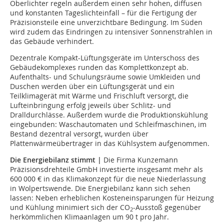
Oberlichter regeln außerdem einen sehr hohen, diffusen
und konstanten Tageslichteinfall – für die Fertigung der
Präzisionsteile eine unverzichtbare Bedingung. Im Süden
wird zudem das Eindringen zu intensiver Sonnenstrahlen in
das Gebäude verhindert.
Dezentrale Kompakt-Lüftungsgeräte im Unterschoss des
Gebäudekomplexes runden das Komplettkonzept ab.
Aufenthalts- und Schulungsräume sowie Umkleiden und
Duschen werden über ein Lüftungs­gerät und ein
Teilklimagerät mit Wärme und Frischluft versorgt, die
Lufteinbringung erfolg jeweils über Schlitz- und
Dralldurchlässe. Außerdem wurde die Produktionskühlung
eingebunden: Waschautomaten und Schleifmaschinen, im
Bestand dezentral versorgt, wurden über
Plattenwärmeübertrager in das Kühlsystem aufgenommen.
Die Energiebilanz stimmt |
Die Firma Kunzemann
Präzisionsdrehteile GmbH investierte insgesamt mehr als
600 000 € in das Klimakonzept für die neue Niederlassung
in Wolpertswende. Die Energiebilanz kann sich sehen
lassen: Neben erheblichen Kosteneinsparungen für Heizung
und Kühlung minimiert sich der CO
-Ausstoß gegenüber
2
herkömmlichen Klimaanlagen um 90 t pro Jahr.