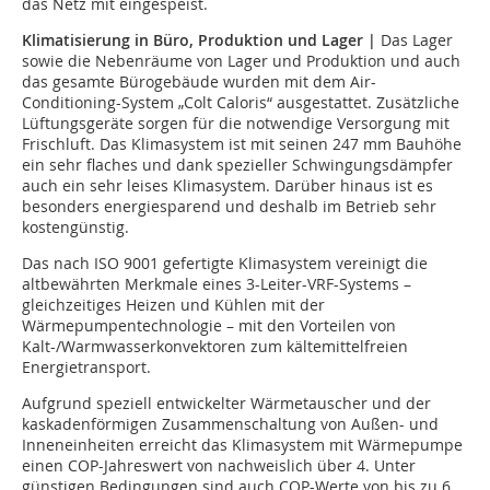
das Netz mit eingespeist.
Klimatisierung in Büro, Produktion und Lager |
Das Lager
sowie die Nebenräume von Lager und Produktion und auch
das gesamte Bürogebäude wurden mit dem Air-
Conditioning-System „Colt Caloris“ ausgestattet. Zusätzliche
Lüftungsgeräte sorgen für die notwendige Versorgung mit
Frischluft. Das Klimasystem ist mit seinen 247 mm Bauhöhe
ein sehr flaches und dank spezieller Schwingungsdämpfer
auch ein sehr leises Klimasystem. Darüber hinaus ist es
besonders energiesparend und deshalb im Betrieb sehr
kostengünstig.
Das nach ISO 9001 gefertigte Klimasystem vereinigt die
altbe­währ­ten Merkmale eines 3-Leiter-VRF-Systems –
gleichzeitiges Heizen und Kühlen mit der
Wärmepumpentechnologie – mit den Vorteilen von
Kalt-/Warmwasserkonvektoren zum kältemittelfreien
Energietransport.
Aufgrund speziell entwickelter Wärmetauscher und der
kaskadenförmigen Zusammenschaltung von Außen- und
Inneneinheiten erreicht das Klimasystem mit Wärmepumpe
einen COP-Jahreswert von nachweislich über 4. Unter
günstigen Bedingungen sind auch COP-Werte von bis zu 6