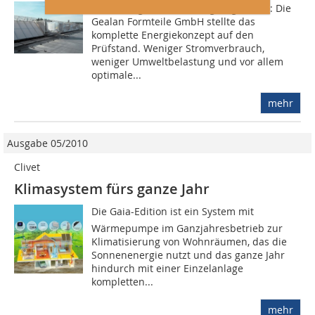
Am Anfang stand ein ehrgeiziger Plan: Die
Gea­lan Formteile GmbH stellte das
komplette Energiekonzept auf den
Prüfstand. Weniger Stromverbrauch,
weniger Umweltbelas­tung und vor allem
optimale...
mehr
Ausgabe 05/2010
Clivet
Klimasystem fürs ganze Jahr
Die Gaia-Edition ist ein Sys­tem mit
Wärmepumpe im Ganzjahresbetrieb zur
Klimatisierung von Wohnräumen, das die
Sonnenenergie nutzt und das ganze Jahr
hindurch mit einer Einzelanlage
kompletten...
mehr