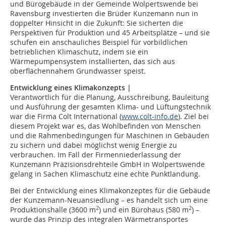
und Bürogebäude in der Gemeinde Wolpertswende bei
Ravensburg investierten die Brüder Kunzemann nun in
doppelter Hinsicht in die Zukunft: Sie sicherten die
Perspektiven für Produktion und 45 Arbeitsplätze – und sie
schufen ein anschauliches Beispiel für vorbildlichen
betrieblichen Klimaschutz, indem sie ein
Wärmepumpensystem installierten, das sich aus
oberflächennahem Grundwasser speist.
Entwicklung eines Klimakonzepts |
Verantwortlich für die Planung, Ausschreibung, Bauleitung
und Ausführung der gesamten Klima- und Lüftungstechnik
war die Firma Colt International (
www.colt-info.de
). Ziel bei
diesem Projekt war es, das Wohlbefinden von Menschen
und die Rahmenbedingungen für Maschinen in Gebäuden
zu sichern und dabei möglichst wenig Energie zu
verbrauchen. Im Fall der Firmenniederlassung der
Kunzemann Präzisionsdrehteile GmbH in Wolpertswende
gelang in Sachen Klimaschutz eine echte Punktlandung.
Bei der Entwicklung eines Klimakonzeptes für die Gebäude
der Kunzemann-Neuansiedlung – es handelt sich um eine
2
2
Produktionshalle (3600 m
) und ein Bürohaus (580 m
) –
wurde das Prinzip des integralen Wärmetransportes