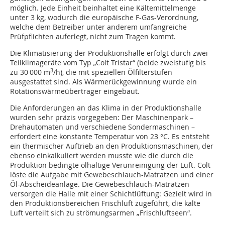
möglich. Jede Einheit beinhaltet eine Kältemittelmenge
unter 3 kg, wodurch die europäische F-Gas-Verordnung,
welche dem Betreiber unter anderem umfangreiche
Prüfpflichten auferlegt, nicht zum Tragen kommt.
Die Klimatisierung der Produktionshalle erfolgt durch zwei
Teilklimageräte vom Typ „Colt Tristar“ (beide zweistufig bis
3
zu 30 000 m
/h), die mit speziellen Ölfilterstufen
ausgestattet sind. Als Wärmerückgewinnung wurde ein
Rotationswärmeübertrager eingebaut.
Die Anforderungen an das Klima in der Produktionshalle
wurden sehr präzis vorgegeben: Der Maschinenpark –
Drehautomaten und verschiedene Sondermaschinen –
erfordert eine konstante Temperatur von 23 °C. Es entsteht
ein thermischer Auftrieb an den Produktionsmaschinen, der
ebenso einkalkuliert werden musste wie die durch die
Produktion bedingte ölhaltige Verunreinigung der Luft. Colt
löste die Aufgabe mit Gewebeschlauch-Matratzen und einer
Öl-Abscheideanlage. Die Gewebeschlauch-Matratzen
versorgen die Halle mit einer Schichtlüftung: Gezielt wird in
den Produktionsbereichen Frischluft zugeführt, die kalte
Luft verteilt sich zu strömungsarmen „Frischluftseen“.