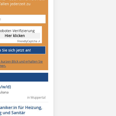
allen jederzeit zu
oboter-Verifizierung
Hier klicken
Friendly
Captcha ⇗
Sie sich jetzt an!
n kurzen Blick und erhalten Sie
nen.
/w/d)
Juliana
in Wuppertal
niker:in für Heizung,
g und Sanitär