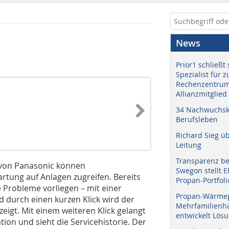
News
Prior1 schließt 
Spezialist für 
Rechenzentrum
Allianzmitglied
34 Nachwuchskr
Berufsleben
Richard Sieg ü
Leitung
Transparenz b
 von Panasonic können
Swegon stellt 
tung auf Anlagen zugreifen. Bereits
Propan-Portfoli
e Probleme vorliegen – mit einer
Propan-Wärme
d durch einen kurzen Klick wird der
Mehrfamilienhä
eigt. Mit einem weiteren Klick gelangt
entwickelt Lös
tion und sieht die Servicehistorie. Der