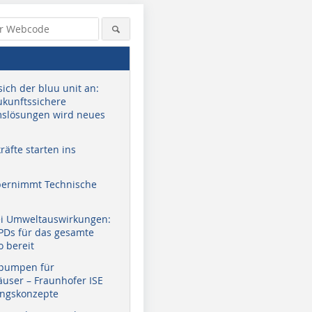
sich der bluu unit an:
zukunftssichere
slösungen wird neues
äfte starten ins
bernimmt Technische
ei Umweltauswirkungen:
EPDs für das gesamte
o bereit
pumpen für
user – Fraunhofer ISE
ungskonzepte