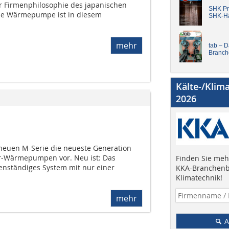
er Firmenphilosophie des japanischen
SHK Pro
Die Wärmepumpe ist in diesem
SHK-H
mehr
tab – 
Branch
Kälte-/Klim
2026
r neuen M-Serie die neueste Generation
r-Wärmepumpen vor. Neu ist: Das
Finden Sie mehr
enständiges System mit nur einer
KKA-Branchenb
Klimatechnik!
mehr
A