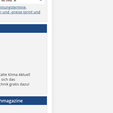
einungstermine,
 und -preise (print und
älte Klima Aktuell
 sich das
chnik gratis dazu!
chmagazine