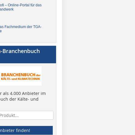
fi – Online-Portal für das
andwerk
Das Fachmedium der TGA-
e
a-Branchenbuch
 als 4.000 Anbieter im
uch der Kälte- und
nbieter finden!