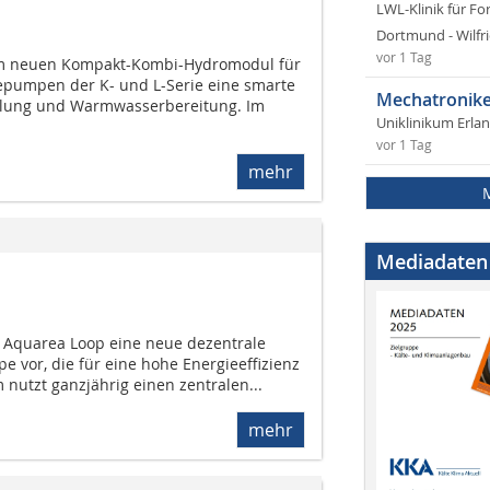
LWL-Klinik für Fo
Dortmund - Wilfri
vor 1 Tag
em neuen Kompakt-Kombi-Hydromodul für
epumpen der K- und L-Serie eine smarte
Mechatronike
hlung und Warmwasserbereitung. Im
Uniklinikum Erla
vor 1 Tag
mehr
Mediadaten
m Aquarea Loop eine neue dezentrale
vor, die für eine hohe Energieeffizienz
m nutzt ganzjährig einen zentralen...
mehr