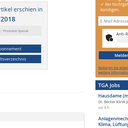
✓ Bei Nichtgef
tikel erschien in
kündigen.
/2018
t: Produkte-Special
Anti-R
bonnement
Melden 
ltsverzeichnis
Riskieren Sie eine
weitere Informatio
TGA Jobs
Hausdame (m
Dr. Becker Klinik 
vor 8 h
Anlagenmecha
Klima, Lüftun