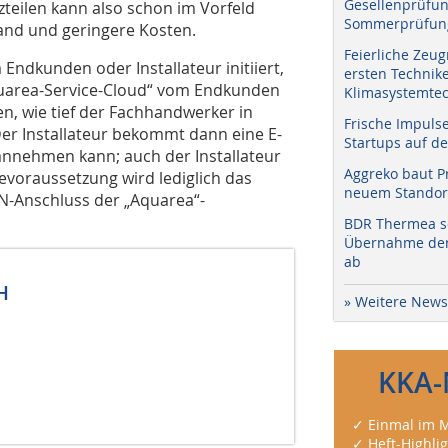
Gesellenprüfun
zteilen kann also schon im Vorfeld
Sommerprüfung
and und geringere Kosten.
Feierliche Zeug
Endkunden oder Installateur initiiert,
ersten Technik
Aquarea-Service-Cloud“ vom Endkunden
Klimasystemtec
en, wie tief der Fachhandwerker in
Frische Impuls
er Installateur bekommt dann eine E-
Startups auf de
 annehmen kann; auch der Installateur
Aggreko baut P
evoraussetzung wird lediglich das
neuem Standort
N-Anschluss der „Aquarea“-
BDR Thermea sc
Übernahme der 
ab
H
» Weitere News
KKA-
✓ Einmal im M
✓ Heft-Highli