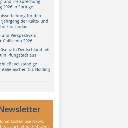
g und Freisprechung
 2026 in Springe
nisverleihung für den
erjahrgang der Kälte- und
hnik in Lindau
e und Perspektiven:
r Chillventa 2026
räsenz in Deutschland mit
 in Pfungstadt aus
hließt vollständige
italienischen G.I. Holding
Newsletter
onat kostenlose News.
ghts – auch ohne Heft-Abo.