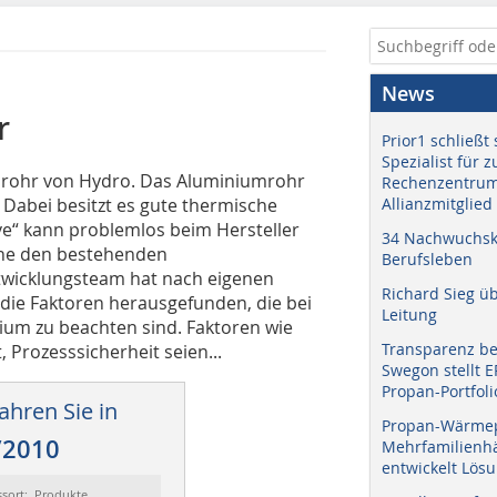
News
r
Prior1 schließt 
Spezialist für 
mrohr von Hydro. Das Aluminiumrohr
Rechenzentrum
. Dabei besitzt es gute thermische
Allianzmitglied
ve“ kann problemlos beim Hersteller
34 Nachwuchskr
ne den bestehenden
Berufsleben
twicklungsteam hat nach eigenen
Richard Sieg ü
ie Faktoren herausgefunden, die bei
Leitung
ium zu beachten sind. Faktoren wie
Transparenz b
 Prozesssicherheit seien...
Swegon stellt 
Propan-Portfoli
ahren Sie in
Propan-Wärme
/2010
Mehrfamilienhä
entwickelt Lös
ssort: Produkte