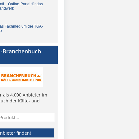
fi – Online-Portal für das
andwerk
Das Fachmedium der TGA-
e
a-Branchenbuch
 als 4.000 Anbieter im
uch der Kälte- und
nbieter finden!