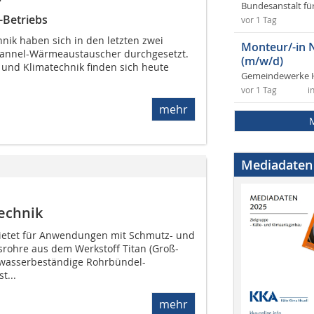
r
Bundesanstalt fü
-Betriebs
vor 1 Tag
nik haben sich in den letzten zwei
Monteur/-in 
hannel-Wärmeaustauscher durchgesetzt.
(m/w/d)
- und Klimatechnik finden sich heute
Gemeindewerke 
vor 1 Tag
i
mehr
Mediadaten
technik
ietet für Anwendungen mit Schmutz- und
rohre aus dem Werkstoff Titan (Groß-
asserbeständige Rohrbündel-
t...
mehr