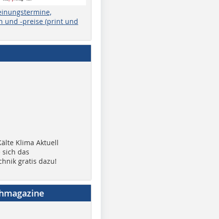
einungstermine,
 und -preise (print und
älte Klima Aktuell
 sich das
chnik gratis dazu!
chmagazine