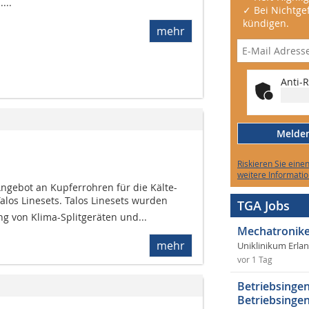
...
✓ Bei Nichtgef
kündigen.
mehr
Anti-R
Melden 
Riskieren Sie eine
weitere Informatio
Angebot an Kupferrohren für die Kälte-
los Linesets. Talos Linesets wurden
TGA Jobs
ng von Klima-Splitgeräten und...
Mechatronike
mehr
Uniklinikum Erla
vor 1 Tag
Betriebsingen
Betriebsingen