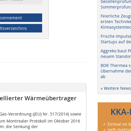
Gesellenprüfun
Sommerprüfung
Feierliche Zeug
bonnement
ersten Technik
Klimasystemtec
ltsverzeichnis
Frische Impuls
Startups auf de
Aggreko baut P
neuem Standort
BDR Thermea sc
Übernahme der 
ab
» Weitere News
mellierter Wärmeübertrager
KKA-
-Gas-Verordnung ((EU) Nr. 517/2014) sowie
um Montrealer Protokoll im Oktober 2016
✓ Einmal im M
m: die Senkung der
✓ Heft-Highli