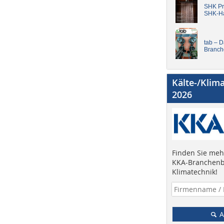
SHK Pro
SHK-H
tab – 
Branch
Kälte-/Klim
2026
Finden Sie mehr
KKA-Branchenb
Klimatechnik!
A