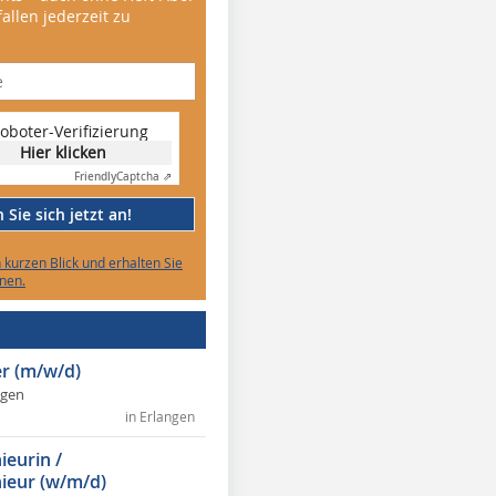
allen jederzeit zu
oboter-Verifizierung
Hier klicken
Friendly
Captcha ⇗
Sie sich jetzt an!
n kurzen Blick und erhalten Sie
nen.
r (m/w/d)
ngen
in Erlangen
ieurin /
ieur (w/m/d)