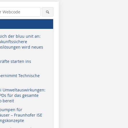
sich der bluu unit an:
zukunftssichere
slösungen wird neues
äfte starten ins
bernimmt Technische
ei Umweltauswirkungen:
EPDs für das gesamte
o bereit
pumpen für
user – Fraunhofer ISE
ungskonzepte