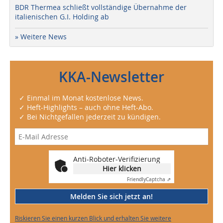
BDR Thermea schließt vollständige Übernahme der
italienischen G.I. Holding ab
» Weitere News
KKA-Newsletter
✓ Einmal im Monat kostenlose News.
✓ Heft-Highlights – auch ohne Heft-Abo.
✓ Bei Nichtgefallen jederzeit zu kündigen.
Anti-Roboter-Verifizierung
Hier klicken
Friendly
Captcha ⇗
Melden Sie sich jetzt an!
Riskieren Sie einen kurzen Blick und erhalten Sie weitere