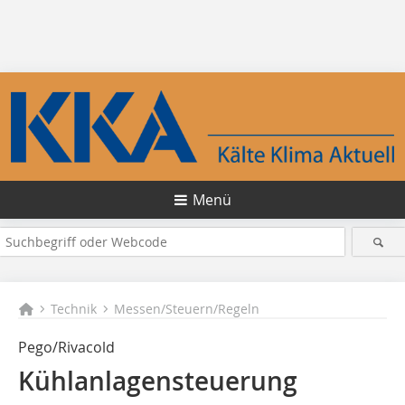
Menü
Technik
Messen/Steuern/Regeln
Pego/Rivacold
Kühlanlagensteuerung