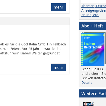
Themen, Ersch
mehr
Anzeigengrößen
online) etc.
Abo + Heft
b es für die Cool Italia GmbH in Fellbach
ss zum Feiern. Vor 25 Jahren wurde das
tsführerin Isabell Walter gegründet.
mehr
Lesen Sie KKA K
und sichern Sie
Lexikon Kältete
Details
Weitere Fa