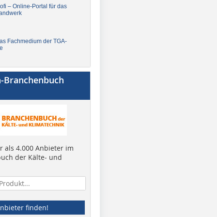
fi – Online-Portal für das
andwerk
Das Fachmedium der TGA-
e
a-Branchenbuch
 als 4.000 Anbieter im
uch der Kälte- und
nbieter finden!