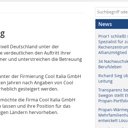
News
ng
Prior1 schließt 
Spezialist für 
ixell Deutschland unter der
Rechenzentrum
e verdeutlichen den Auftritt ihrer
Allianzmitglied
tner und unterstreichen die Betreuung
34 Nachwuchskr
Berufsleben
Richard Sieg ü
nter der Firmierung Cool Italia GmbH
Leitung
zten Jahren nach Angaben von Cool
rheblich gesteigert werden.
Transparenz b
Swegon stellt 
möchte die Firma Cool Italia GmbH
Propan-Portfoli
 lassen und ihre Position für das
Propan-Wärme
higen Ländern hervorheben.
Mehrfamilienhä
entwickelt Lös