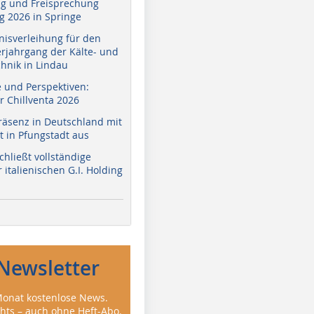
g und Freisprechung
 2026 in Springe
nisverleihung für den
erjahrgang der Kälte- und
hnik in Lindau
e und Perspektiven:
r Chillventa 2026
räsenz in Deutschland mit
 in Pfungstadt aus
hließt vollständige
italienischen G.I. Holding
Newsletter
onat kostenlose News.
ghts – auch ohne Heft-Abo.