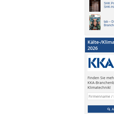
SHK Pro
SHK-H
tab – 
Branch
Kälte-/Klim
2026
Finden Sie mehr
KKA-Branchenb
Klimatechnik!
A