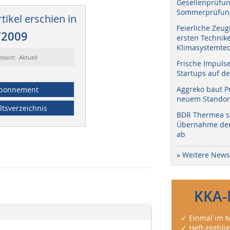
Gesellenprüfun
Sommerprüfung
tikel erschien in
Feierliche Zeug
/2009
ersten Technik
Klimasystemtec
essort: Aktuell
Frische Impuls
Startups auf de
Aggreko baut P
bonnement
neuem Standort
ltsverzeichnis
BDR Thermea sc
Übernahme der 
ab
» Weitere News
KKA-
✓ Einmal im M
✓ Heft-Highli