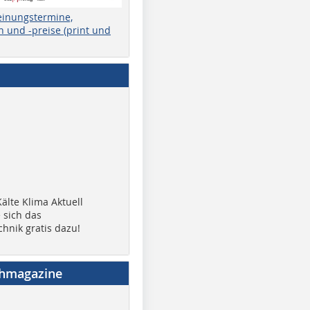
einungstermine,
 und -preise (print und
älte Klima Aktuell
 sich das
chnik gratis dazu!
chmagazine