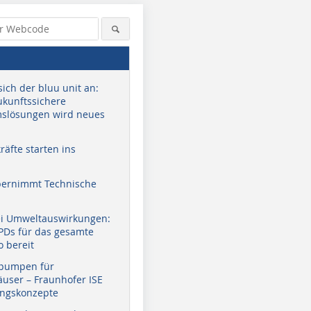
sich der bluu unit an:
zukunftssichere
slösungen wird neues
äfte starten ins
bernimmt Technische
ei Umweltauswirkungen:
EPDs für das gesamte
o bereit
pumpen für
user – Fraunhofer ISE
ungskonzepte