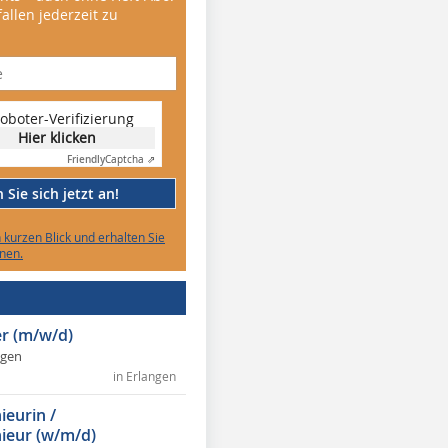
allen jederzeit zu
oboter-Verifizierung
Hier klicken
Friendly
Captcha ⇗
Sie sich jetzt an!
n kurzen Blick und erhalten Sie
nen.
r (m/w/d)
ngen
in Erlangen
ieurin /
ieur (w/m/d)