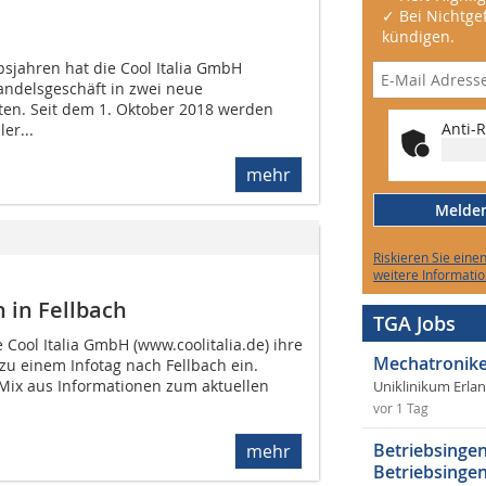
✓ Bei Nichtgef
kündigen.
bsjahren hat die Cool Italia GmbH
Handelsgeschäft in zwei neue
en. Seit dem 1. Oktober 2018 werden
Anti-R
er...
mehr
Melden 
Riskieren Sie eine
weitere Informatio
n in Fellbach
TGA Jobs
 Cool Italia GmbH (www.coolitalia.de) ihre
Mechatronike
zu einem Infotag nach Fellbach ein.
Mix aus Informationen zum aktuellen
Uniklinikum Erla
vor 1 Tag
Betriebsingen
mehr
Betriebsingen