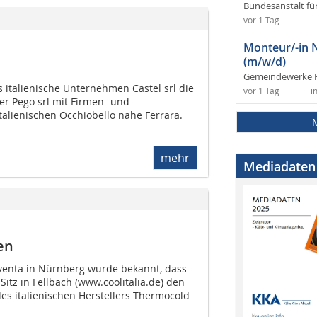
Bundesanstalt fü
vor 1 Tag
Monteur/-in 
(m/w/d)
Gemeindewerke 
 italienische Unternehmen Castel srl die
vor 1 Tag
i
r Pego srl mit Firmen- und
talienischen Occhiobello nahe Ferrara.
mehr
Mediadaten
ten
venta in Nürnberg wurde bekannt, dass
Sitz in Fellbach (www.coolitalia.de) den
es italienischen Herstellers Thermocold