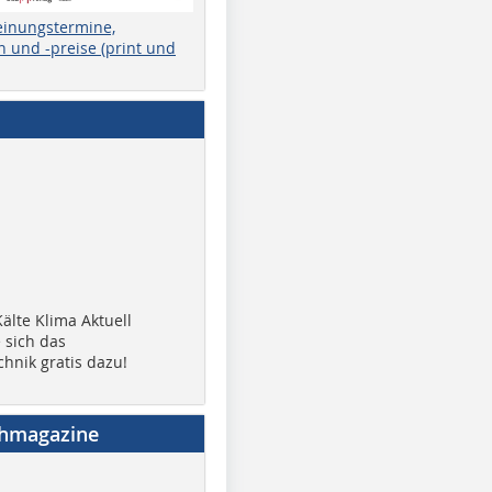
einungstermine,
 und -preise (print und
älte Klima Aktuell
 sich das
chnik gratis dazu!
chmagazine