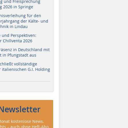
g und Freisprechung
 2026 in Springe
nisverleihung für den
erjahrgang der Kälte- und
hnik in Lindau
e und Perspektiven:
r Chillventa 2026
räsenz in Deutschland mit
 in Pfungstadt aus
hließt vollständige
italienischen G.I. Holding
Newsletter
onat kostenlose News.
ghts – auch ohne Heft-Abo.