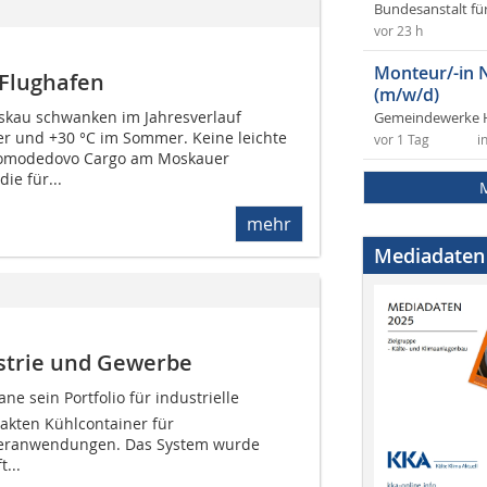
Bundesanstalt fü
vor 23 h
Monteur/-in 
Flughafen
(m/w/d)
skau schwanken im Jahresverlauf
Gemeindewerke 
er und +30 °C im Sommer. Keine leichte
vor 1 Tag
i
Domodedovo Cargo am Moskauer
ie für...
mehr
Mediadaten
strie und Gewerbe
ane sein Portfolio für industrielle
kten Kühlcontainer für
geranwendungen. Das System wurde
...