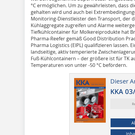
°C ermöglichen. Um zu gewährleisten, dass 
gehalten wird und auch bei Extrembedingung
Monitoring-Dienstleister den Transport, der 
Kühlaggregate zugreifen und Alarme weiterg
Tiefkühlcontainer für Molkereiprodukte hat 
Pharma-Reefer gemäß Good Distribution Pract
Pharma Logistics (EIPL) qualifizieren lassen. 
landseitige, aktiv temperierte Zwischenlageru
Fuß-Kühlcontainern – der größere ist für TK a
Temperaturen von unter -50 °C befördern.
Dieser Ar
KKA 03
R
A
Inha