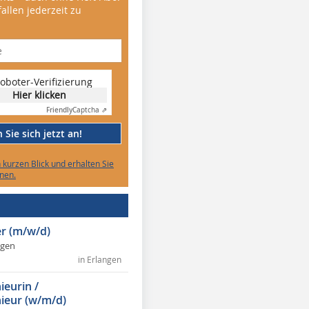
allen jederzeit zu
oboter-Verifizierung
Hier klicken
Friendly
Captcha ⇗
Sie sich jetzt an!
n kurzen Blick und erhalten Sie
nen.
r (m/w/d)
ngen
in Erlangen
ieurin /
ieur (w/m/d)