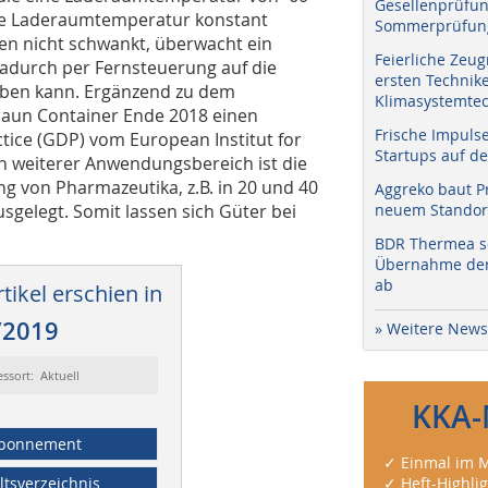
Gesellenprüfun
die Laderaumtemperatur konstant
Sommerprüfung
en nicht schwankt, überwacht ein
Feierliche Zeug
dadurch per Fernsteuerung auf die
ersten Technik
eben kann. Ergänzend zu dem
Klimasystemtec
Braun Container Ende 2018 einen
Frische Impuls
ice (GDP) vom European Institut for
Startups auf de
Ein weiterer Anwendungsbereich ist die
ng von Pharmazeutika, z.B. in 20 und 40
Aggreko baut P
usgelegt. Somit lassen sich Güter bei
neuem Standort
BDR Thermea sc
Übernahme der 
ab
tikel erschien in
/2019
» Weitere News
essort: Aktuell
KKA-
bonnement
✓ Einmal im M
ltsverzeichnis
✓ Heft-Highli