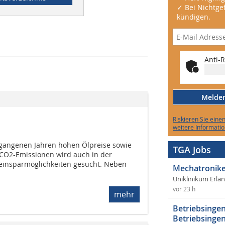
✓ Bei Nichtgef
kündigen.
Anti-R
Melden 
Riskieren Sie eine
weitere Informatio
rgangenen Jahren hohen Ölpreise sowie
TGA Jobs
 CO2-Emissionen wird auch in der
eeinsparmöglichkeiten gesucht. Neben
Mechatronike
Uniklinikum Erla
vor 23 h
mehr
Betriebsingen
Betriebsingen