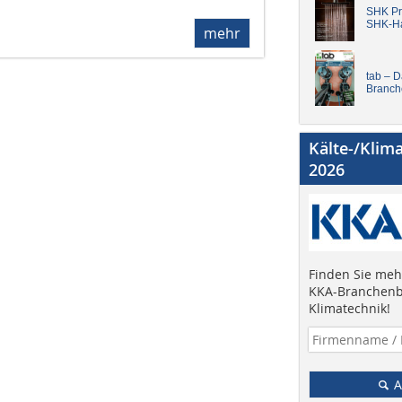
SHK Pro
SHK-H
mehr
tab – 
Branch
Kälte-/Klim
2026
Finden Sie mehr
KKA-Branchenb
Klimatechnik!
A