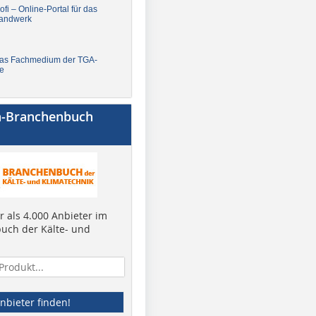
fi – Online-Portal für das
andwerk
Das Fachmedium der TGA-
e
a-Branchenbuch
 als 4.000 Anbieter im
uch der Kälte- und
nbieter finden!