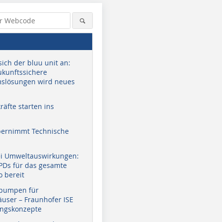
sich der bluu unit an:
zukunftssichere
slösungen wird neues
äfte starten ins
bernimmt Technische
ei Umweltauswirkungen:
EPDs für das gesamte
o bereit
pumpen für
user – Fraunhofer ISE
ungskonzepte