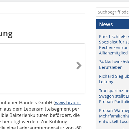
News
ung
Prior1 schließt 
Spezialist für 
Rechenzentrum
Allianzmitglied
34 Nachwuchskr
Berufsleben
Richard Sieg ü
Leitung
Transparenz b
Swegon stellt 
Propan-Portfoli
 Container Handels-GmbH (
www.braun-
den aus dem Lebensmittelsegment per
Propan-Wärme
ble Bakterienkulturen befördert, die
Mehrfamilienhä
ie benötigt werden. Zur Kühlung
entwickelt Lös
 die eine Laderaumtemperatur von -60