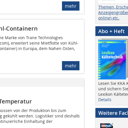
mehr
Themen, Ersch
Anzeigengrößen
online) etc.
ühl-Containern
Abo + Heft
ine Marke von Trane Technologies
om), erweitert seine Mietflotte von Kühl-
Container) in Europa, dem Nahen Osten,
mehr
Lesen Sie KKA K
und sichern Sie
Lexikon Kältete
Details
 Temperatur
müssen von der Produktion bis zum
Weitere Fa
 gekühlt werden. Logistiker sind deshalb
ntinuierliche Einhaltung der