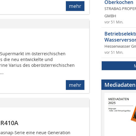
Oberkochen
mehr
STRABAG PROPERT
GMBH
vor 51 Min.
Betriebselekt
Wasserversor
Hessenwasser G
vor 51 Min.
 Supermarkt im österreichischen
 die neu entwickelte und
rine Varius des oberösterreichischen
..
Mediadaten
mehr
 R410A
ua­snap-Serie eine neue Generation