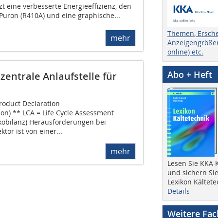
etzt eine verbesserte Energieeffizienz, den
Puron (R410A) und eine graphische...
Themen, Ersch
mehr
Anzeigengrößen
online) etc.
Abo + Heft
 zentrale Anlaufstelle für
roduct Declaration
on) ** LCA = Life Cycle Assessment
kobilanz) Herausforderungen bei
or ist von einer...
mehr
Lesen Sie KKA K
und sichern Sie
Lexikon Kältete
Details
Weitere Fa