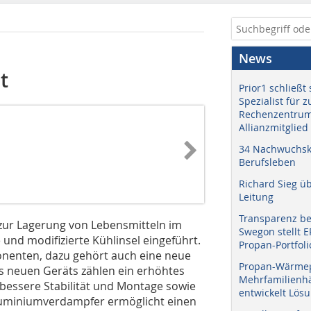
News
t
Prior1 schließt 
Spezialist für 
Rechenzentrum
Allianzmitglied
34 Nachwuchskr
Berufsleben
Richard Sieg ü
Leitung
Transparenz b
 zur Lagerung von Lebensmitteln im
Swegon stellt 
 und modifizierte Kühlinsel eingeführt.
Propan-Portfoli
onenten, dazu gehört auch eine neue
Propan-Wärme
s neuen Geräts zählen ein erhöhtes
Mehrfamilienhä
essere Stabilität und Montage sowie
entwickelt Lös
Aluminiumverdampfer ermöglicht einen