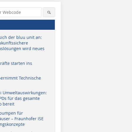
sich der bluu unit an:
zukunftssichere
slösungen wird neues
äfte starten ins
bernimmt Technische
ei Umweltauswirkungen:
EPDs für das gesamte
o bereit
pumpen für
user – Fraunhofer ISE
ungskonzepte