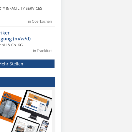
Y & FACILITY SERVICES
in Oberkochen
riker
gung (m/w/d)
mbH & Co. KG
in Frankfurt
Mehr Stellen