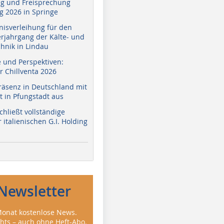
g und Freisprechung
 2026 in Springe
nisverleihung für den
erjahrgang der Kälte- und
hnik in Lindau
e und Perspektiven:
r Chillventa 2026
räsenz in Deutschland mit
 in Pfungstadt aus
hließt vollständige
italienischen G.I. Holding
Newsletter
onat kostenlose News.
ghts – auch ohne Heft-Abo.