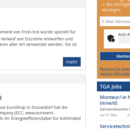
✓ Bei Nichtgef
kündigen.
omond von Frost-trol wurde speziell für
Anti-R
 Verkauf von Eiscreme entworfen und
ren aller Art verwendet werden. Sie ist
Melden 
mehr
Riskieren Sie eine
weitere Informatio
TGA Jobs
l
Monteur/-in 
(m/w/d)
sse EuroShop in Düsseldorf hat die
Gemeindewerke 
Company (ECC, www.eurovent-
vor 51 Min.
i
ls ihr Energieeffizienzlabel für Kühlmöbel
Servicetechni