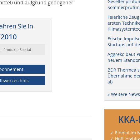
Gesellenprüfun
mittel) und aufgrund gebogener
Sommerprüfung
Feierliche Zeug
ersten Technik
ahren Sie in
Klimasystemtec
/2010
Frische Impuls
Startups auf de
t: Produkte-Special
Aggreko baut P
neuem Standort
bonnement
BDR Thermea sc
Übernahme der 
ltsverzeichnis
ab
» Weitere News
KKA-
✓ Einmal im M
✓ Heft-Highli