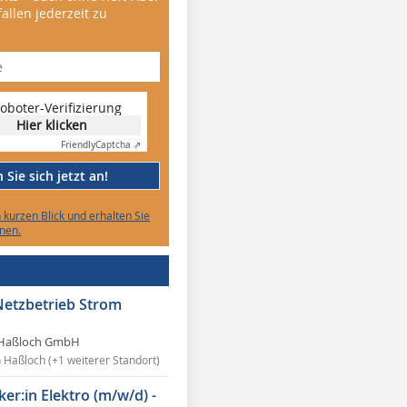
allen jederzeit zu
oboter-Verifizierung
Hier klicken
Friendly
Captcha ⇗
Sie sich jetzt an!
n kurzen Blick und erhalten Sie
nen.
Netzbetrieb Strom
Haßloch GmbH
n Haßloch (+1 weiterer Standort)
ker:in Elektro (m/w/d) -