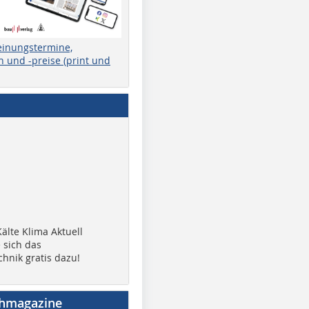
einungstermine,
 und -preise (print und
älte Klima Aktuell
 sich das
chnik gratis dazu!
chmagazine