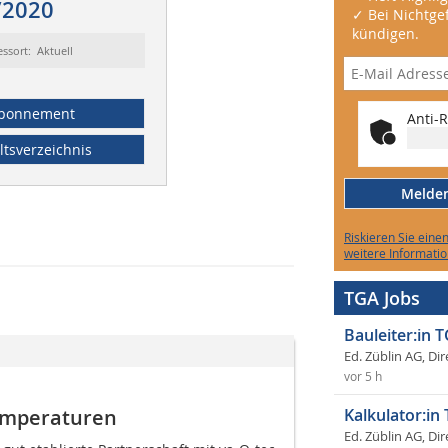
/2020
✓ Bei Nichtgef
kündigen.
essort: Aktuell
bonnement
Anti-R
ltsverzeichnis
Melden 
Riskieren Sie eine
weitere Informatio
TGA Jobs
Bauleiter:in 
Ed. Züblin AG, Dir
vor 5 h
emperaturen
Kalkulator:in
Ed. Züblin AG, Dir