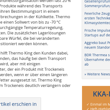
undheitsorganisation werden fast 20 %
Gesellenprüfun
Produkte während des Transports
Sommerprüfung
n ihren Bestimmungsort in einem
Feierliche Zeug
rbrechungen in der Kühlkette. Thermo
ersten Technik
e einen Sollwert von bis zu -70 °C
Klimasystemtec
 durchgängige Temperaturregelung,
Frische Impuls
ten. Die zusätzlichen Lagerlösungen
Startups auf de
gbare Würfel, die bei veränderten
Aggreko baut P
sitioniert werden können.
neuem Standort
hilft Thermo King den Kunden dabei,
BDR Thermea sc
inden, das häufig bei dem Transport
Übernahme der 
ird, aber mit einigen
ab
er, der ein Produkt mit Trockeneis
» Weitere News
 werden, wenn er über einen längeren
tter ausgesetzt ist. Thermo King
m Trockeneis deutlich verlängern oder
KKA-
tikel erschien in
✓ Einmal im M
✓ Heft-Highli