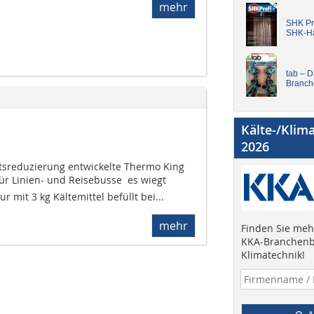
mehr
SHK Pro
SHK-H
tab – 
Branch
Kälte-/Klim
2026
tsreduzierung entwickelte Thermo King
ür Linien- und Reisebusse  es wiegt
ur mit 3 kg Kältemittel befüllt bei...
mehr
Finden Sie mehr
KKA-Branchenb
Klimatechnik!