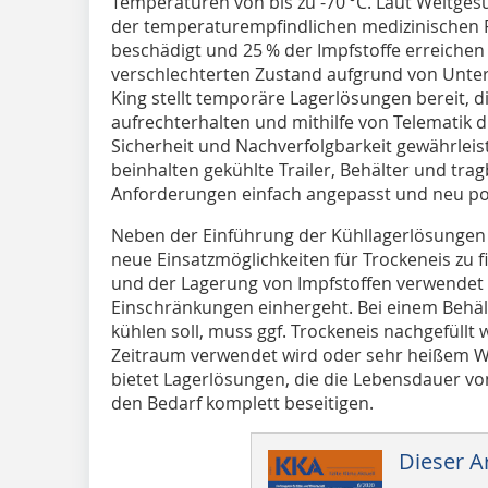
Temperaturen von bis zu -70 °C. Laut Weltges
der temperaturempfindlichen medizinischen 
beschädigt und 25 % der Impfstoffe erreiche
verschlechterten Zustand aufgrund von Unte
King stellt temporäre Lagerlösungen bereit, di
aufrechterhalten und mithilfe von Telematik
Sicherheit und Nachverfolgbarkeit gewährleis
beinhalten gekühlte Trailer, Behälter und tra
Anforderungen einfach angepasst und neu po
Neben der Einführung der Kühllagerlösungen 
neue Einsatzmöglichkeiten für Trockeneis zu f
und der Lagerung von Impfstoffen verwendet w
Einschränkungen einhergeht. Bei einem Behält
kühlen soll, muss ggf. Trockeneis nachgefüllt
Zeitraum verwendet wird oder sehr heißem We
bietet Lagerlösungen, die die Lebensdauer vo
den Bedarf komplett beseitigen.
Dieser Ar