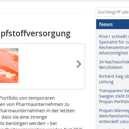
News
pfstoffversorgung
Prior1 schließt 
Spezialist für 
Rechenzentrum
Allianzmitglied
34 Nachwuchskr
Berufsleben
Richard Sieg ü
Leitung
Transparenz b
Swegon stellt 
Portfolio von temporären
Propan-Portfoli
ngen von Pharmaunternehmen zu
. Pharmaunternehmen in der letzten
Propan-Wärme
Mehrfamilienhä
 dass sie eine strenge
entwickelt Lös
te benötigen werden – bei