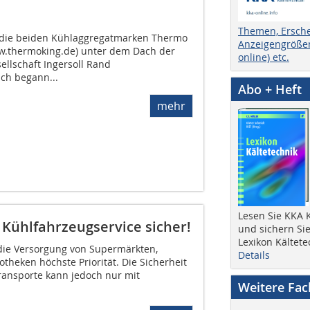
Themen, Ersch
 die beiden Kühlaggregatmarken Thermo
Anzeigengrößen
w.thermoking.de) unter dem Dach der
online) etc.
llschaft Ingersoll Rand
ch begann...
Abo + Heft
mehr
Lesen Sie KKA K
 Kühlfahrzeugservice sicher!
und sichern Sie
Lexikon Kältete
 die Versorgung von Supermärkten,
Details
heken höchste Priorität. Die Sicherheit
ansporte kann jedoch nur mit
Weitere Fa