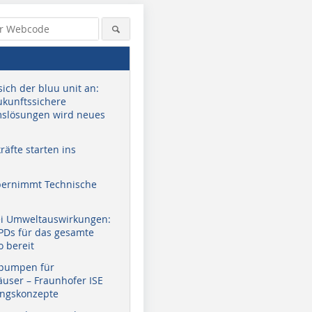
sich der bluu unit an:
zukunftssichere
slösungen wird neues
äfte starten ins
bernimmt Technische
ei Umweltauswirkungen:
EPDs für das gesamte
o bereit
pumpen für
user – Fraunhofer ISE
ungskonzepte