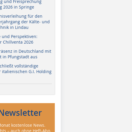
g und Freisprechung
 2026 in Springe
nisverleihung für den
erjahrgang der Kälte- und
hnik in Lindau
e und Perspektiven:
r Chillventa 2026
räsenz in Deutschland mit
 in Pfungstadt aus
hließt vollständige
italienischen G.I. Holding
Newsletter
onat kostenlose News.
ghts – auch ohne Heft-Abo.