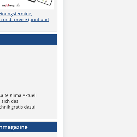
einungstermine,
 und -preise (print und
älte Klima Aktuell
 sich das
chnik gratis dazu!
chmagazine