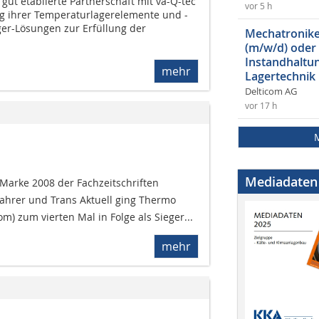
gut etablierte Partnerschaft mit va-Q-tec
vor 5 h
g ihrer Temperaturlagerelemente und -
ger-Lösungen zur Erfüllung der
Mechatroniker
(m/w/d) oder
Instandhaltun
mehr
Lagertechnik
Delticom AG
vor 17 h
Mediadaten
 Marke 2008 der Fachzeitschriften
fahrer und Trans Aktuell ging Thermo
) zum vierten Mal in Folge als Sieger...
mehr