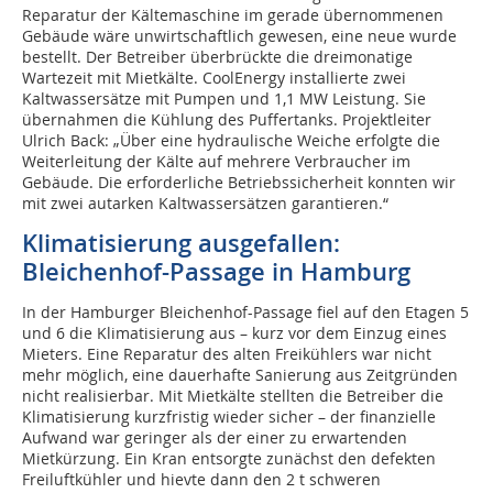
Reparatur der Kältemaschine im gerade übernommenen
Gebäude wäre unwirtschaftlich gewesen, eine neue wurde
bestellt. Der Betreiber überbrückte die dreimonatige
Wartezeit mit Mietkälte. CoolEnergy installierte zwei
Kaltwassersätze mit Pumpen und 1,1 MW Leistung. Sie
übernahmen die Kühlung des Puffertanks. Projektleiter
Ulrich Back: „Über eine hydraulische Weiche erfolgte die
Weiterleitung der Kälte auf mehrere Verbraucher im
Gebäude. Die erforderliche Betriebssicherheit konnten wir
mit zwei autarken Kaltwassersätzen garantieren.“
Klimatisierung ausgefallen:
Bleichenhof-Passage in Hamburg
In der Hamburger Bleichenhof-Passage fiel auf den Etagen 5
und 6 die Klimatisierung aus – kurz vor dem Einzug eines
Mieters. Eine Reparatur des alten Freikühlers war nicht
mehr möglich, eine dauerhafte Sanierung aus Zeitgründen
nicht realisierbar. Mit Mietkälte stellten die Betreiber die
Klimatisierung kurzfristig wieder sicher – der finanzielle
Aufwand war geringer als der einer zu erwartenden
Mietkürzung. Ein Kran entsorgte zunächst den defekten
Freiluftkühler und hievte dann den 2 t schweren