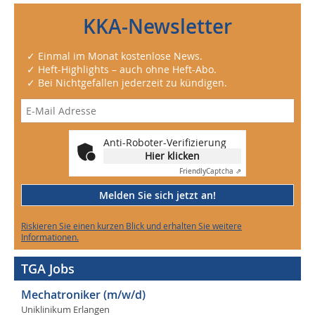
KKA-Newsletter
✓ Einmal im Monat kostenlose News.
✓ Heft-Highlights – auch ohne Heft-Abo.
✓ Bei Nichtgefallen jederzeit zu kündigen.
Anti-Roboter-Verifizierung
Hier klicken
Friendly
Captcha ⇗
Melden Sie sich jetzt an!
Riskieren Sie einen kurzen Blick und erhalten Sie weitere
Informationen.
TGA Jobs
Mechatroniker (m/w/d)
Uniklinikum Erlangen