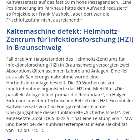
Kaltwassersatz auf das fast 60 m hohe Passagendach. „Eine
Positionierung im Parkhaus hätte den Aufwand reduziert“,
so Projektleiter Frank Musholt, „aber dort war die
Frischluftzufuhr nicht ausreichend.“
Kältemaschine defekt: Helmholtz-
Zentrum für Infektionsforschung (HZI)
in Braunschweig
Fall drei: Am Hauptstandort des Helmholtz-Zentrums für
Infektionsforschung (HZI) in Braunschweig versorgten zwei
Absorptionskältemaschinen Labore und Anlagen. Eine fiel
aus – als Sanierungsmaßnahme wurde eine
Hocheffizienzanlage bestellt. Die 20 Wochen bis zur
Inbetriebnahme organisierte das HZI mit Mietkälte. „Die
parallele Anlage bildet primär die Redundanz“, so Holger
Eickmann aus dem Technischen Betrieb des HZI. Ein mobiler
Kaltwassersatz von Cool­Energy realisierte in der
Übergangsphase dieses funktionelle „Sicherheitsnetz“. Der
eingesetzte „Cool FOCS 4222 SL“ hat eine Leistung von 1 MW
und bietet bei der Kühlwassertemperatur eine Flexibilität
von –12 bis +15 °C.