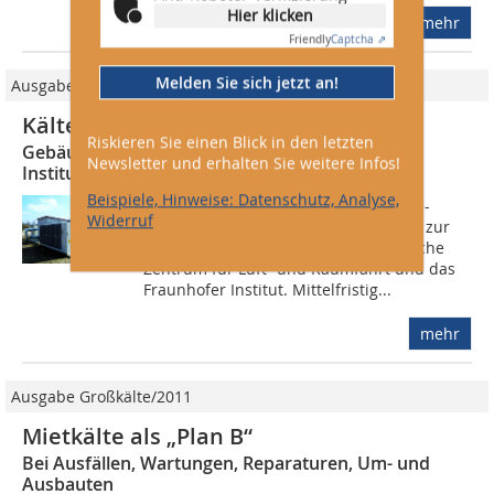
Hier klicken
mehr
Friendly
Captcha ⇗
Melden Sie sich jetzt an!
Ausgabe Großkälte/2013
Kälte-Contracting mit Mietkälte
Riskieren Sie einen Blick in den letzten
Gebäudeklimatisierung für DLR und Fraunhofer
Newsletter und erhalten Sie weitere Infos!
Institut
Beispiele, Hinweise: Datenschutz, Analyse,
Die Stadtwerke Augsburg bieten Kälte-
Widerruf
Contracting an: Sie liefern Kaltwasser zur
Gebäudeklimatisierung an das Deutsche
Zentrum für Luft- und Raumfahrt und das
Fraunhofer Institut. Mittelfristig...
mehr
Ausgabe Großkälte/2011
Mietkälte als „Plan B“
Bei Ausfällen, Wartungen, Reparaturen, Um- und
Ausbauten