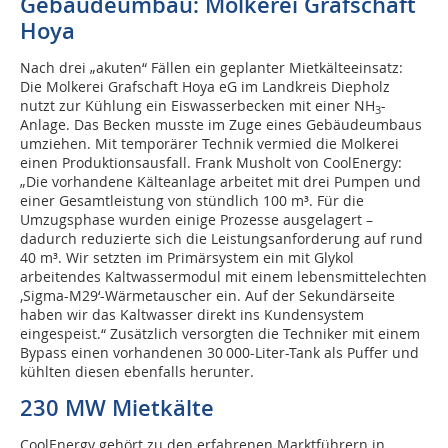
Gebäudeumbau: Molkerei Grafschaft
Hoya
Nach drei „akuten“ Fällen ein geplanter Mietkälteeinsatz:
Die Molkerei Grafschaft Hoya eG im Landkreis Diepholz
nutzt zur Kühlung ein Eiswasserbecken mit einer NH
-
3
Anlage. Das Becken musste im Zuge eines Gebäudeumbaus
umziehen. Mit temporärer Technik vermied die Molkerei
einen Produktionsausfall. Frank Musholt von CoolEnergy:
„Die vorhandene Kälteanlage arbeitet mit drei Pumpen und
einer Gesamtleistung von stündlich 100 m³. Für die
Umzugsphase wurden einige Prozesse ausgelagert –
dadurch reduzierte sich die Leistungsanforderung auf rund
40 m³. Wir setzten im Primärsystem ein mit Glykol
arbeitendes Kaltwassermodul mit einem lebensmittelechten
,Sigma-M29‘-Wärmetauscher ein. Auf der Sekundärseite
haben wir das Kaltwasser direkt ins Kundensystem
eingespeist.“ Zusätzlich versorgten die Techniker mit einem
Bypass einen vorhandenen 30 000-Liter-Tank als Puffer und
kühlten diesen ebenfalls herunter.
230 MW Mietkälte
CoolEnergy gehört zu den erfahrenen Marktführern in