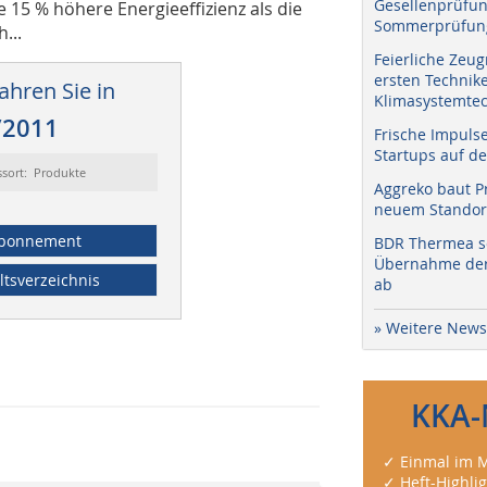
Gesellenprüfun
 15 % höhere Energieeffizienz als die
Sommerprüfung
...
Feierliche Zeug
ersten Technik
ahren Sie in
Klimasystemtec
/2011
Frische Impuls
Startups auf de
ssort: Produkte
Aggreko baut P
neuem Standort
bonnement
BDR Thermea sc
Übernahme der 
ltsverzeichnis
ab
» Weitere News
KKA-
✓ Einmal im M
✓ Heft-Highli