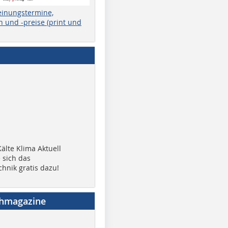
einungstermine,
 und -preise (print und
älte Klima Aktuell
 sich das
chnik gratis dazu!
chmagazine