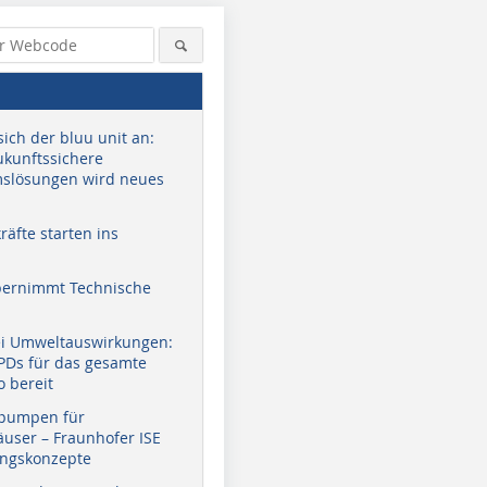
sich der bluu unit an:
zukunftssichere
slösungen wird neues
äfte starten ins
bernimmt Technische
ei Umweltauswirkungen:
EPDs für das gesamte
o bereit
pumpen für
user – Fraunhofer ISE
ungskonzepte