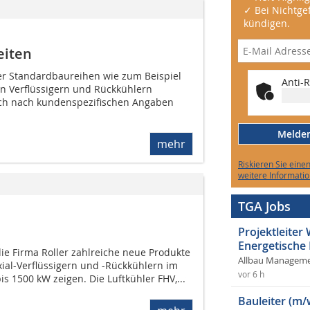
✓ Bei Nichtgef
kündigen.
eiten
r Standardbaureihen wie zum Beispiel
Anti-R
en Verflüssigern und Rückkühlern
uch nach kundenspezifischen Angaben
Melden 
mehr
Riskieren Sie eine
weitere Informatio
TGA Jobs
Projektleite
Energetische
die Firma Roller zahlreiche neue Produkte
Allbau Manageme
ial-Verflüssigern und -Rückkühlern im
vor 6 h
s 1500 kW zeigen. Die Luftkühler FHV,...
Bauleiter (m/