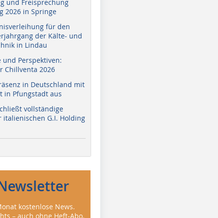
g und Freisprechung
 2026 in Springe
nisverleihung für den
erjahrgang der Kälte- und
hnik in Lindau
e und Perspektiven:
r Chillventa 2026
räsenz in Deutschland mit
 in Pfungstadt aus
hließt vollständige
italienischen G.I. Holding
Newsletter
onat kostenlose News.
ghts – auch ohne Heft-Abo.