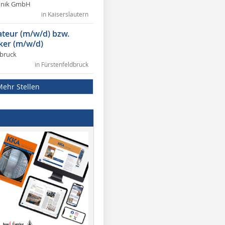
chnik GmbH
in Kaiserslautern
lateur (m/w/d) bzw.
ker (m/w/d)
dbruck
in Fürstenfeldbruck
Mehr Stellen