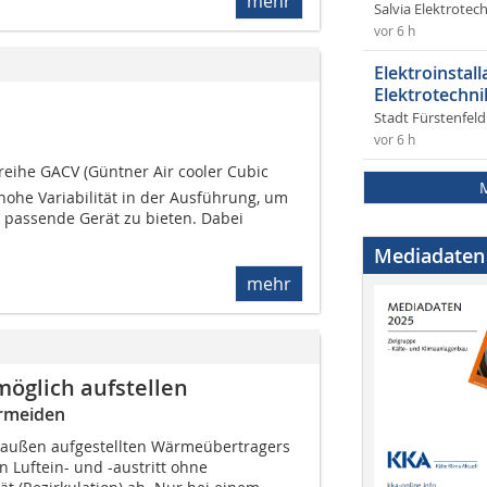
mehr
Salvia Elektrote
vor 6 h
Elektroinstal
Elektrotechni
Stadt Fürstenfel
vor 6 h
eihe GACV (Güntner Air cooler Cubic
 hohe Variabilität in der Ausführung, um
passende Gerät zu bieten. Dabei
Mediadaten
mehr
möglich aufstellen
ermeiden
 außen aufgestellten Wärmeübertragers
 Luftein- und -austritt ohne