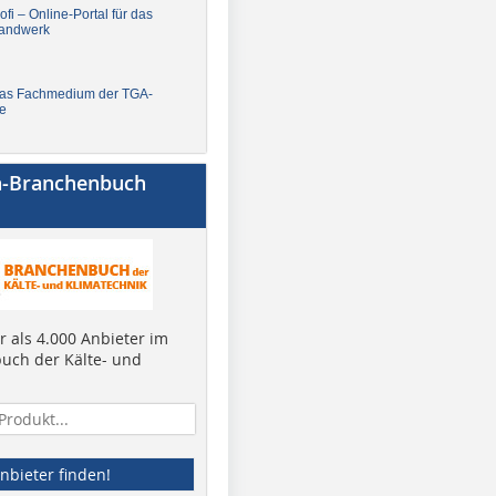
fi – Online-Portal für das
andwerk
Das Fachmedium der TGA-
e
a-Branchenbuch
 als 4.000 Anbieter im
uch der Kälte- und
nbieter finden!