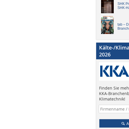
SHK Pro
SHK-H
tab – 
Branch
Kälte-/Klim
2026
Finden Sie mehr
KKA-Branchenb
Klimatechnik!
A