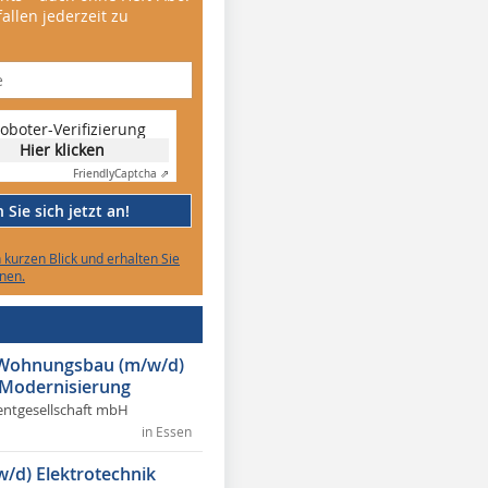
allen jederzeit zu
oboter-Verifizierung
Hier klicken
Friendly
Captcha ⇗
Sie sich jetzt an!
n kurzen Blick und erhalten Sie
nen.
r Wohnungsbau (m/w/d)
 Modernisierung
ntgesellschaft mbH
in Essen
w/d) Elektrotechnik