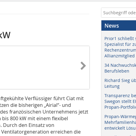
News
 kW
Prior1 schließt 
Spezialist für 
Rechenzentrum
Allianzmitglied
34 Nachwuchskr
Berufsleben
Richard Sieg ü
Leitung
Transparenz b
ftgekühlte Verflüssiger führt Ciat mit
Swegon stellt 
zen die bisherigen „Airial“- und
Propan-Portfoli
n des französischen Unternehmens jetzt
Propan-Wärme
bis 800 kW mit einem flexibel
Mehrfamilienhä
. Durch den Einsatz von
entwickelt Lös
Ventilatorgeneration erreichen die