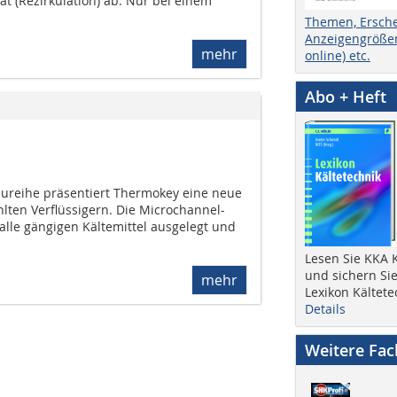
t (Rezirkulation) ab. Nur bei einem
Themen, Ersch
Anzeigengrößen
mehr
online) etc.
Abo + Heft
ureihe präsentiert Thermokey eine neue
lten Verflüssigern. Die Microchannel-
alle gängigen Kältemittel ausgelegt und
Lesen Sie KKA K
und sichern Sie
mehr
Lexikon Kältete
Details
Weitere Fa