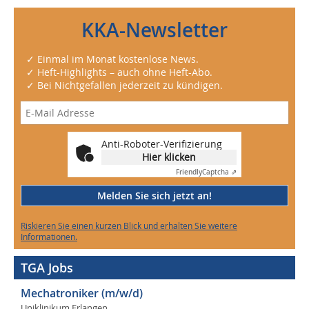
KKA-Newsletter
✓ Einmal im Monat kostenlose News.
✓ Heft-Highlights – auch ohne Heft-Abo.
✓ Bei Nichtgefallen jederzeit zu kündigen.
Anti-Roboter-Verifizierung
Hier klicken
Friendly
Captcha ⇗
Melden Sie sich jetzt an!
Riskieren Sie einen kurzen Blick und erhalten Sie weitere
Informationen.
TGA Jobs
Mechatroniker (m/w/d)
Uniklinikum Erlangen