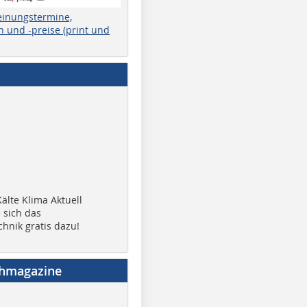
einungstermine,
 und -preise (print und
älte Klima Aktuell
 sich das
chnik gratis dazu!
chmagazine