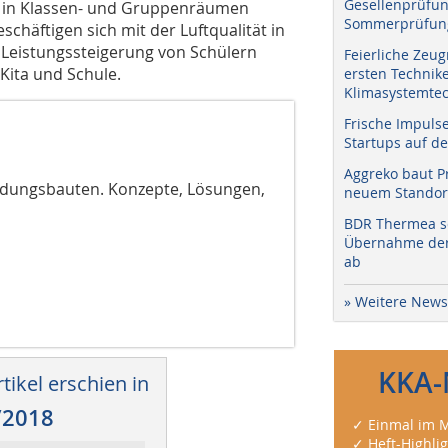
Gesellenprüfun
t in Klassen- und Gruppenräumen
Sommerprüfung
chäftigen sich mit der Luftqualität in
 Leistungssteigerung von Schülern
Feierliche Zeug
Kita und Schule.
ersten Technik
Klimasystemtec
Frische Impuls
Startups auf de
Aggreko baut P
ildungsbauten. Konzepte, Lösungen,
neuem Standort
BDR Thermea sc
Übernahme der 
ab
» Weitere News
KKA-
tikel erschien in
/2018
✓ Einmal im M
✓ Heft-Highli