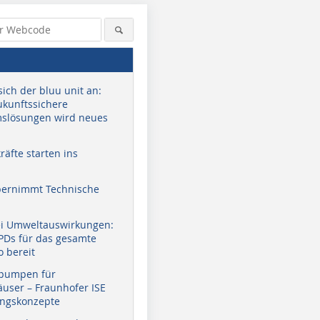
sich der bluu unit an:
zukunftssichere
slösungen wird neues
äfte starten ins
bernimmt Technische
ei Umweltauswirkungen:
EPDs für das gesamte
o bereit
pumpen für
user – Fraunhofer ISE
ungskonzepte