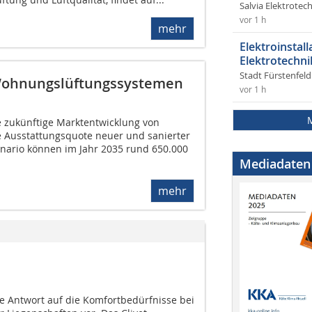
Salvia Elektrote
vor 1 h
mehr
Elektroinstal
Elektrotechni
Stadt Fürstenfel
 Wohnungslüftungssystemen
vor 1 h
 zukünftige Marktentwicklung von
e Ausstattungsquote neuer und sanierter
nario können im Jahr 2035 rund 650.000
Mediadaten
mehr
ente Antwort auf die Komfortbedürfnisse bei