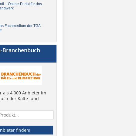
fi – Online-Portal für das
andwerk
Das Fachmedium der TGA-
e
a-Branchenbuch
 als 4.000 Anbieter im
uch der Kälte- und
nbieter finden!