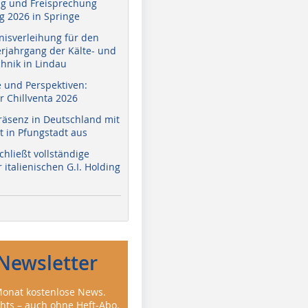
g und Freisprechung
 2026 in Springe
nisverleihung für den
erjahrgang der Kälte- und
hnik in Lindau
e und Perspektiven:
r Chillventa 2026
räsenz in Deutschland mit
 in Pfungstadt aus
hließt vollständige
italienischen G.I. Holding
Newsletter
onat kostenlose News.
ghts – auch ohne Heft-Abo.