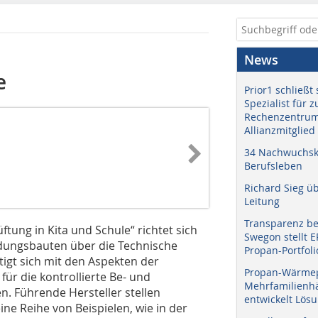
News
e
Prior1 schließt 
Spezialist für 
Rechenzentrum
Allianzmitglied
34 Nachwuchskr
Berufsleben
Richard Sieg ü
Leitung
Transparenz b
tung in Kita und Schule“ richtet sich
Swegon stellt 
ldungsbauten über die Technische
Propan-Portfoli
igt sich mit den Aspekten der
Propan-Wärme
r die kontrollierte Be- und
Mehrfamilienhä
. Führende Hersteller stellen
entwickelt Lös
ne Reihe von Beispielen, wie in der