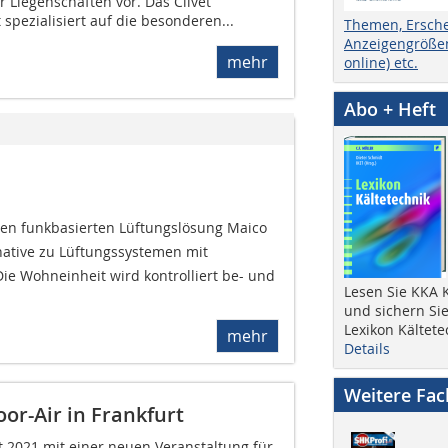
 Liegenschaften vor. Das ­Clivet
spezialisiert auf die besonderen...
Themen, Ersch
Anzeigengrößen
mehr
online) etc.
Abo + Heft
uen funkbasierten Lüftungslösung Maico
rnative zu Lüftungssystemen mit
 Wohneinheit wird kontrolliert be- und
Lesen Sie KKA K
und sichern Sie
Lexikon Kältete
mehr
Details
Weitere Fa
r-Air in Frankfurt
t 2021 mit einer neuen Veranstaltung für