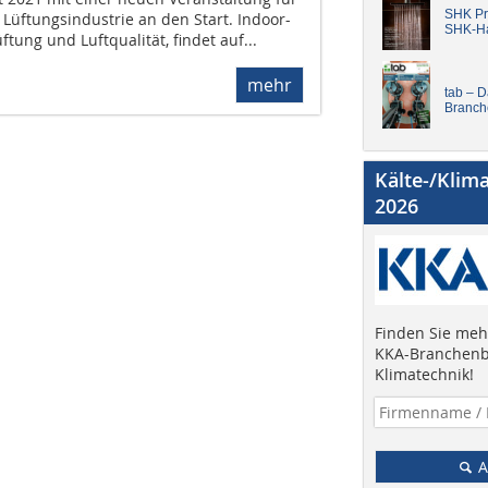
SHK Pro
Lüftungsindustrie an den Start. Indoor-
SHK-H
ftung und Luftqualität, findet auf...
mehr
tab – 
Branch
Kälte-/Klim
2026
Finden Sie mehr
KKA-Branchenb
Klimatechnik!
A