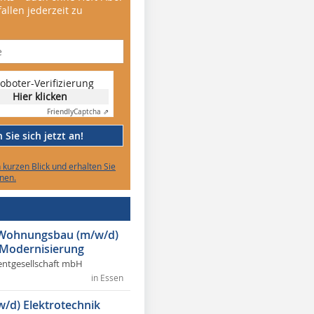
allen jederzeit zu
oboter-Verifizierung
Hier klicken
Friendly
Captcha ⇗
Sie sich jetzt an!
n kurzen Blick und erhalten Sie
nen.
r Wohnungsbau (m/w/d)
 Modernisierung
ntgesellschaft mbH
in Essen
w/d) Elektrotechnik