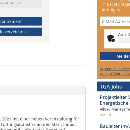
essort: Aktuell
✓ Bei Nichtgef
kündigen.
bonnement
ltsverzeichnis
Anti-R
Melden 
Riskieren Sie eine
weitere Informatio
TGA Jobs
Projektleite
Energetische
Allbau Manageme
vor 1 h
t 2021 mit einer neuen Veranstaltung für
Lüftungsindustrie an den Start. Indoor-
Bauleiter (m/
ftung und Luftqualität, findet auf...