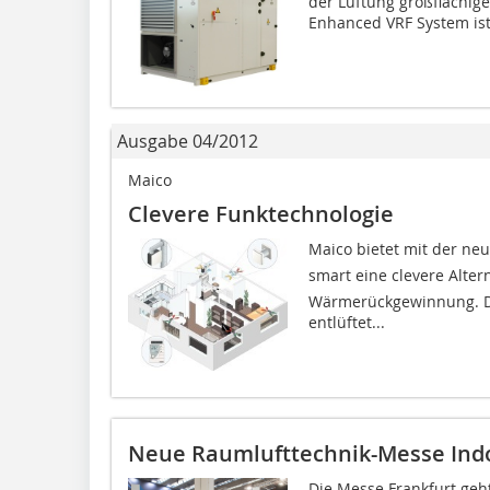
der Lüftung großflächiger
Enhanced VRF System ist 
Ausgabe 04/2012
Maico
Clevere Funktechnologie
Maico bietet mit der ne
smart eine clevere Alte
Wärmerückgewinnung. Die
entlüftet...
Neue Raumlufttechnik-Messe Indoo
Die Messe Frankfurt geh