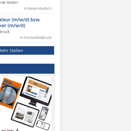
chnik GmbH
in Kaiserslautern
lateur (m/w/d) bzw.
ker (m/w/d)
dbruck
in Fürstenfeldbruck
Mehr Stellen