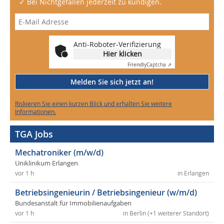
✓ Bei Nichtgefallen jederzeit zu kündigen.
Anti-Roboter-Verifizierung
Hier klicken
Friendly
Captcha ⇗
Melden Sie sich jetzt an!
Riskieren Sie einen kurzen Blick und erhalten Sie weitere
Informationen.
TGA Jobs
Mechatroniker (m/w/d)
Uniklinikum Erlangen
vor 1 h
in Erlangen
Betriebsingenieurin / Betriebsingenieur (w/m/d)
Bundesanstalt für Immobilienaufgaben
vor 1 h
in Berlin (+1 weiterer Standort)