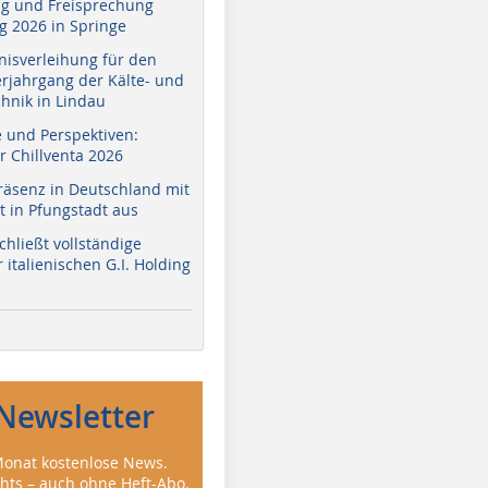
g und Freisprechung
 2026 in Springe
nisverleihung für den
erjahrgang der Kälte- und
hnik in Lindau
e und Perspektiven:
r Chillventa 2026
räsenz in Deutschland mit
 in Pfungstadt aus
hließt vollständige
italienischen G.I. Holding
Newsletter
onat kostenlose News.
ghts – auch ohne Heft-Abo.