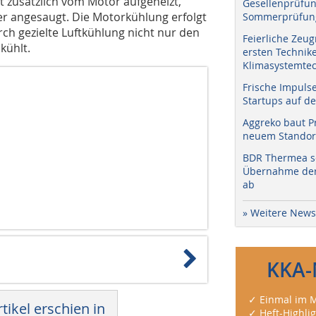
t zusätzlich vom Motor aufgeheizt,
Gesellenprüfun
r angesaugt. Die Motorkühlung erfolgt
Sommerprüfung
ch gezielte Luftkühlung nicht nur den
Feierliche Zeug
kühlt.
ersten Technik
Klimasystemtec
Frische Impuls
Startups auf de
Aggreko baut P
neuem Standort
BDR Thermea sc
Übernahme der 
ab
» Weitere News
KKA-
✓ Einmal im M
tikel erschien in
✓ Heft-Highli