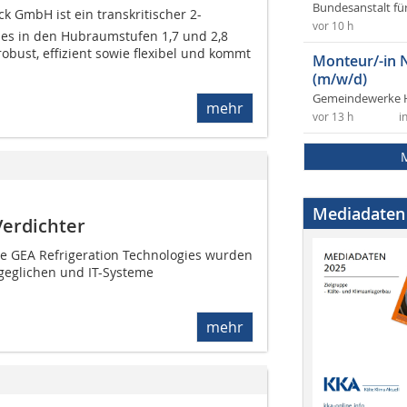
Bundesanstalt fü
ck GmbH ist ein transkritischer 2-
vor 10 h
n es in den Hubraumstufen 1,7 und 2,8
 robust, effizient sowie flexibel und kommt
Monteur/-in 
(m/w/d)
Gemeindewerke 
mehr
vor 13 h
i
Mediadaten
Verdichter
ie GEA Refrigeration Technologies wurden
geglichen und IT-Systeme
mehr