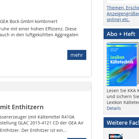
Themen, Ersch
Anzeigengrößen
online) etc.
r GEA Bock GmbH kombiniert
ruhe mit einer hohen Effizienz. Diese
Abo + Heft
 auch in den luftgekühlten Aggregaten
mehr
Lesen Sie KKA K
und sichern Sie
Lexikon Kältete
mit Enthitzern
Details
ssererzeuger (mit Kältemittel R410A
Weitere Fa
tellung GLAC 2015-4121 CD der GEA Air
hitzer. Der Enthitzer ist ein...