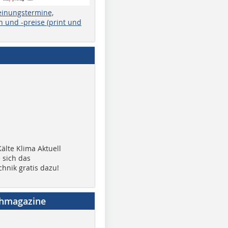
einungstermine,
 und -preise (print und
älte Klima Aktuell
 sich das
chnik gratis dazu!
chmagazine