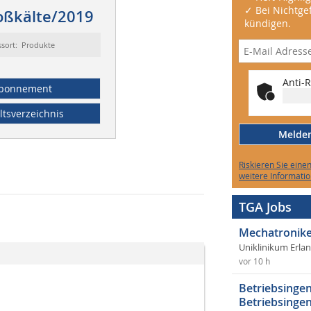
✓ Bei Nichtgef
oßkälte/2019
kündigen.
ssort: Produkte
Anti-R
bonnement
ltsverzeichnis
Melden 
Riskieren Sie eine
weitere Informatio
TGA Jobs
Mechatronike
Uniklinikum Erla
vor 10 h
Betriebsingen
Betriebsingen