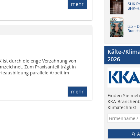
mehr
SHK Pro
SHK-H
tab – 
Branch
Kälte-/Klim
2026
 ist durch die enge Verzahnung von
nzeichnet. Zum Praxisanteil trägt in
orieausbildung parallele Arbeit im
mehr
Finden Sie mehr
KKA-Branchenb
Klimatechnik!
A