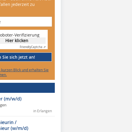
allen jederzeit zu
oboter-Verifizierung
Hier klicken
Friendly
Captcha ⇗
Sie sich jetzt an!
n kurzen Blick und erhalten Sie
nen.
r (m/w/d)
ngen
in Erlangen
ieurin /
ieur (w/m/d)