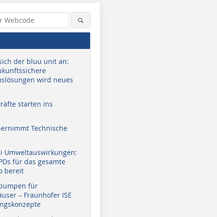
sich der bluu unit an:
zukunftssichere
slösungen wird neues
äfte starten ins
bernimmt Technische
ei Umweltauswirkungen:
EPDs für das gesamte
o bereit
pumpen für
user – Fraunhofer ISE
ungskonzepte