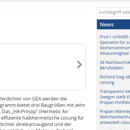
News
Prior1 schließt 
Spezialist für 
Rechenzentrum
Allianzmitglied
34 Nachwuchskr
Berufsleben
Richard Sieg ü
Leitung
Transparenz b
Swegon stellt 
Verdichter von GEA werden die
Propan-Portfoli
gramm bietet drei Baugrößen mit zehn
 Das „HA-Prinzip“ (Hermetic Air-
Propan-Wärme
Mehrfamilienhä
e effiziente halbhermetische Lösung für
entwickelt Lös
dichter direktansaugend und der