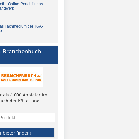
fi – Online-Portal für das
andwerk
Das Fachmedium der TGA-
e
a-Branchenbuch
 als 4.000 Anbieter im
uch der Kälte- und
nbieter finden!